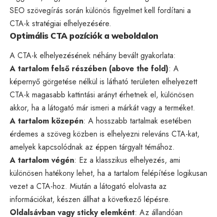
SEO szövegírás során különös figyelmet kell fordítani a
CTA-k stratégiai elhelyezésére.
Optimális CTA pozíciók a weboldalon
A CTA-k elhelyezésének néhány bevált gyakorlata:
A tartalom felső részében (above the fold)
: A
képernyő görgetése nélkül is látható területen elhelyezett
CTA-k magasabb kattintási arányt érhetnek el, különösen
akkor, ha a látogató már ismeri a márkát vagy a terméket.
A tartalom közepén
: A hosszabb tartalmak esetében
érdemes a szöveg közben is elhelyezni releváns CTA-kat,
amelyek kapcsolódnak az éppen tárgyalt témához.
A tartalom végén
: Ez a klasszikus elhelyezés, ami
különösen hatékony lehet, ha a tartalom felépítése logikusan
vezet a CTA-hoz. Miután a látogató elolvasta az
információkat, készen állhat a következő lépésre.
Oldalsávban vagy sticky elemként
: Az állandóan