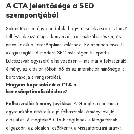
A CTA jelentősége a SEO
szempontjából
Sokan tévesen úgy gondolják, hogy a cselekvésre ösztönző
felhívások kizárólag a konverziós optimalizálás részei, és
nincs közük a keresőoptimalizáláshoz. Ez azonban távol áll
az igazságtól. A modern SEO már régen túllépett a
kulcsszavak egyszerű elhelyezésén – ma már a felhasználói
élmény, az oldalon töltött idő és az interakciók minősége is
befolyásolja a rangsorolást.
Hogyan kapcsolódik a CTA a
keresőoptimalizáláshoz?
Felhasználói élmény javítása
: A Google algoritmusai
egyre inkább értékelik a jó felhasználói élményt nyújtó
oldalakat. A megfelelő CTA-k segítenek a látogatóknak
eligazodni az oldalon, csökkentik a visszafordulási arányt,