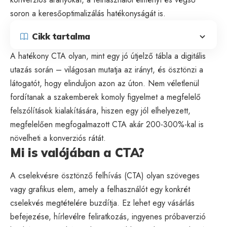
soron a keresőoptimalizálás hatékonyságát is.
Cikk tartalma
A hatékony CTA olyan, mint egy jó útjelző tábla a digitális
utazás során – világosan mutatja az irányt, és ösztönzi a
látogatót, hogy elinduljon azon az úton. Nem véletlenül
fordítanak a szakemberek komoly figyelmet a megfelelő
felszólítások kialakítására, hiszen egy jól elhelyezett,
megfelelően megfogalmazott CTA akár 200-300%-kal is
növelheti a konverziós rátát.
Mi is valójában a CTA?
A cselekvésre ösztönző felhívás (CTA) olyan szöveges
vagy grafikus elem, amely a felhasználót egy konkrét
cselekvés megtételére buzdítja. Ez lehet egy vásárlás
befejezése, hírlevélre feliratkozás, ingyenes próbaverzió