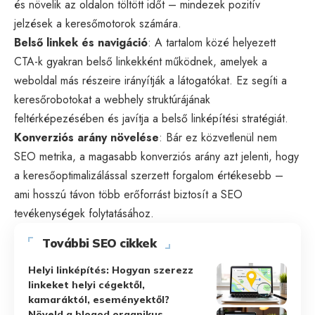
és növelik az oldalon töltött időt – mindezek pozitív
jelzések a keresőmotorok számára.
Belső linkek
és navigáció
: A tartalom közé helyezett
CTA-k gyakran belső linkekként működnek, amelyek a
weboldal más részeire irányítják a látogatókat. Ez segíti a
keresőrobotokat a webhely struktúrájának
feltérképezésében és javítja a belső linképítési stratégiát.
Konverziós arány növelése
: Bár ez közvetlenül nem
SEO metrika, a magasabb konverziós arány azt jelenti, hogy
a keresőoptimalizálással szerzett forgalom értékesebb –
ami hosszú távon több erőforrást biztosít a SEO
tevékenységek folytatásához.
További SEO cikkek
Helyi linképítés: Hogyan szerezz
linkeket helyi cégektől,
kamaráktól, eseményektől?
Növeld a blogod organikus