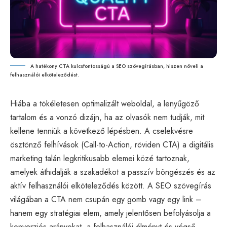
A hatékony CTA kulcsfontosságú a SEO szövegírásban, hiszen növeli a
felhasználói elköteleződést.
Hiába a tökéletesen optimalizált weboldal, a lenyűgöző
tartalom és a vonzó dizájn, ha az olvasók nem tudják, mit
kellene tenniük a következő lépésben. A cselekvésre
ösztönző felhívások (Call-to-Action, röviden CTA) a digitális
marketing talán legkritikusabb elemei közé tartoznak,
amelyek áthidalják a szakadékot a passzív böngészés és az
aktív felhasználói elköteleződés között. A
SEO
szövegírás
világában a CTA nem csupán egy gomb vagy egy link –
hanem egy stratégiai elem, amely jelentősen befolyásolja a
konverziós arányokat, a felhasználói élményt és végső