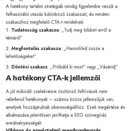
A hatékony tartalmi stratégiák mindig figyelembe veszik a
felhasználói utazás különböző szakaszait, és minden
szakaszhoz megfelelő CTA-t rendelnek:
Tudatosság szakasza
: „Tudj meg többet erről a
témáról”
Megfontolás szakasza
: „Hasonlítsd össze a
lehetőségeket”
Döntési szakasz
: „Próbáld ki most” vagy „Vásárolj”
A hatékony CTA-k jellemzői
A jól működő cselekvésre ösztönző felhívások nem
véletlenül hatékonyak – számos közös jellemzőjük van,
amelyek hozzájárulnak sikerességükhöz. Ezek megértése és
alkalmazása jelentősen javíthatja a
SEO szövegírás
eredményességét.
Világos és egyértelmű megfogalmazás