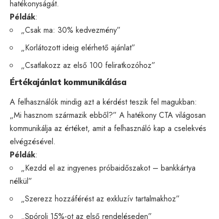
hatékonyságát.
Példák
:
„Csak ma: 30% kedvezmény”
„Korlátozott ideig elérhető ajánlat”
„Csatlakozz az első 100 feliratkozóhoz”
Értékajánlat kommunikálása
A felhasználók mindig azt a kérdést teszik fel magukban:
„Mi hasznom származik ebből?” A hatékony CTA világosan
kommunikálja az értéket, amit a felhasználó kap a cselekvés
elvégzésével.
Példák
:
„Kezdd el az ingyenes próbaidőszakot – bankkártya
nélkül”
„Szerezz hozzáférést az exkluzív tartalmakhoz”
„Spórolj 15%-ot az első rendeléseden”