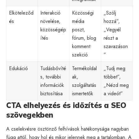
Elköteleződ
Interakció
Közösségi
„Szólj
és
növelése,
média
hozzá”,
közösségép
poszt,
„Vegyél
ítés
fórum, blog
részt a
komment
szavazáson
szekció
”
Edukáció
Tudásbővíté
Termékoldal
„Tudj meg
s, további
ak,
többet”,
információk
szolgáltatás
„Nézd meg
biztosítása
ismertetők
a videót”
CTA elhelyezés és időzítés a SEO
szövegekben
A cselekvésre ösztönző felhívások hatékonysága nagyban
függ attól, hogy hol és mikor jelennek meg a tartalomban. A