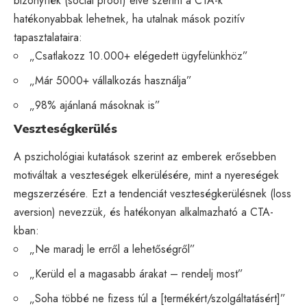
bizonyíték (social proof) elve szerint a CTA-k
hatékonyabbak lehetnek, ha utalnak mások pozitív
tapasztalataira:
„Csatlakozz 10.000+ elégedett ügyfelünkhöz”
„Már 5000+ vállalkozás használja”
„98% ajánlaná másoknak is”
Veszteségkerülés
A pszichológiai kutatások szerint az emberek erősebben
motiváltak a veszteségek elkerülésére, mint a nyereségek
megszerzésére. Ezt a tendenciát veszteségkerülésnek (loss
aversion) nevezzük, és hatékonyan alkalmazható a CTA-
kban:
„Ne maradj le erről a lehetőségről”
„Kerüld el a magasabb árakat – rendelj most”
„Soha többé ne fizess túl a [termékért/szolgáltatásért]”