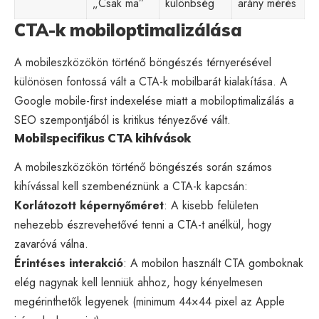
„Csak ma”
különbség
arány mérés
CTA-k mobiloptimalizálása
A mobileszközökön történő böngészés térnyerésével
különösen fontossá vált a CTA-k mobilbarát kialakítása. A
Google mobile-first indexelése miatt a mobiloptimalizálás a
SEO szempontjából is kritikus tényezővé vált.
Mobilspecifikus CTA kihívások
A mobileszközökön történő böngészés során számos
kihívással kell szembenéznünk a CTA-k kapcsán:
Korlátozott képernyőméret
: A kisebb felületen
nehezebb észrevehetővé tenni a CTA-t anélkül, hogy
zavaróvá válna.
Érintéses interakció
: A mobilon használt CTA gomboknak
elég nagynak kell lenniük ahhoz, hogy kényelmesen
megérinthetők legyenek (minimum 44×44 pixel az Apple