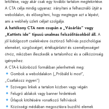
letöltése, vagy akár csak egy további tartalom megtekintése.
A CTA célja mindig ugyanaz: irányítani a felhasználó útját a
weboldalon, és elősegíteni, hogy megtegye azt a lépést,
ami a webhely üzleti céljait szolgálja.
A hatékony CTA nem csupán a „Vásárlás” vagy
„Kattints ide” típusú unalmas felszólításokból áll.
A
jól kidolgozott cselekvésre ösztönző felhívás pszichológiai
elemeket, sürgősséget, értékajánlatot és személyességet
ötvöz, miközben illeszkedik a tartalomhoz és a célközönség
igényeihez.
A CTA-k különböző formákban jelenhetnek meg:
Gombok a weboldalakon („Próbáld ki most”,
„Csatlakozz ingyen”)
Szöveges linkek a tartalom közben vagy végén
Felugró ablakok vagy banner hirdetések
Űrlapok kitöltésére vonatkozó felhívások
Közösségi médiában megosztásra buzdító elemek