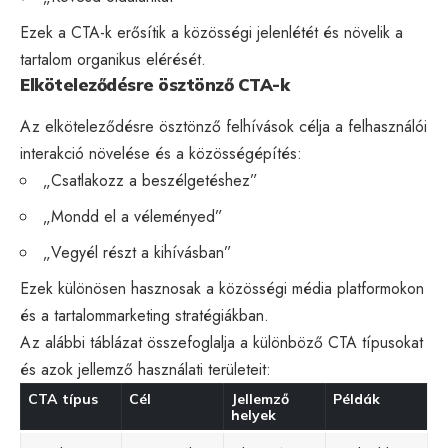
Ezek a CTA-k erősítik a közösségi jelenlétét és növelik a
tartalom organikus elérését.
Elköteleződésre ösztönző CTA-k
Az elköteleződésre ösztönző felhívások célja a felhasználói
interakció növelése és a közösségépítés:
„Csatlakozz a beszélgetéshez”
„Mondd el a véleményed”
„Vegyél részt a kihívásban”
Ezek különösen hasznosak a
közösségi média
platformokon
és a tartalommarketing stratégiákban.
Az alábbi táblázat összefoglalja a különböző CTA típusokat
és azok jellemző használati területeit:
CTA típus
Cél
Jellemző
Példák
helyek