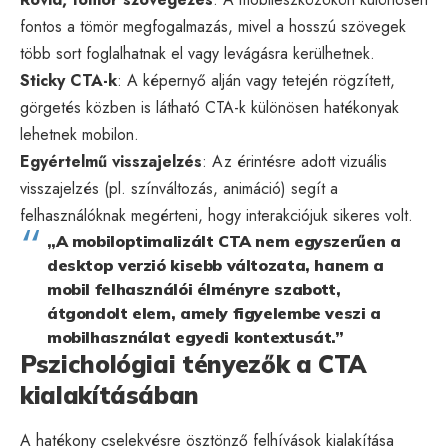
fontos a tömör megfogalmazás, mivel a hosszú szövegek
több sort foglalhatnak el vagy levágásra kerülhetnek.
Sticky CTA-k
: A képernyő alján vagy tetején rögzített,
görgetés közben is látható CTA-k különösen hatékonyak
lehetnek mobilon.
Egyértelmű visszajelzés
: Az érintésre adott vizuális
visszajelzés (pl. színváltozás, animáció) segít a
felhasználóknak megérteni, hogy interakciójuk sikeres volt.
„A mobiloptimalizált CTA nem egyszerűen a
desktop verzió kisebb változata, hanem a
mobil felhasználói élményre szabott,
átgondolt elem, amely figyelembe veszi a
mobilhasználat egyedi kontextusát.”
Pszichológiai tényezők a CTA
kialakításában
A hatékony cselekvésre ösztönző felhívások kialakítása