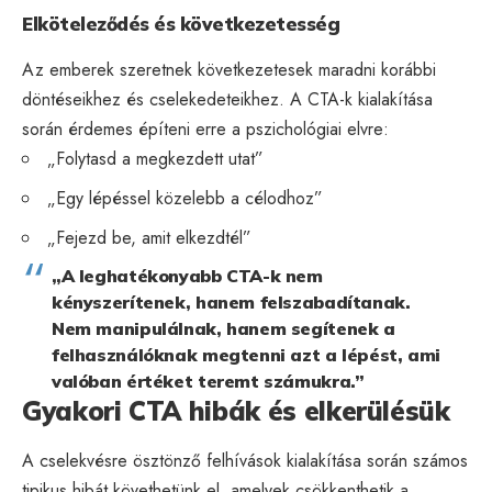
Elköteleződés és következetesség
Az emberek szeretnek következetesek maradni korábbi
döntéseikhez és cselekedeteikhez. A CTA-k kialakítása
során érdemes építeni erre a pszichológiai elvre:
„Folytasd a megkezdett utat”
„Egy lépéssel közelebb a célodhoz”
„Fejezd be, amit elkezdtél”
„A leghatékonyabb CTA-k nem
kényszerítenek, hanem felszabadítanak.
Nem manipulálnak, hanem segítenek a
felhasználóknak megtenni azt a lépést, ami
valóban értéket teremt számukra.”
Gyakori CTA hibák és elkerülésük
A cselekvésre ösztönző felhívások kialakítása során számos
tipikus hibát követhetünk el, amelyek csökkenthetik a