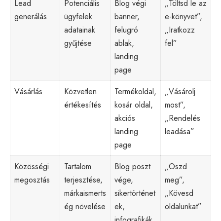
Lead
Potenciális
Blog végi
„Töltsd le az
generálás
ügyfelek
banner,
e-könyvet”,
adatainak
felugró
„Iratkozz
gyűjtése
ablak,
fel”
landing
page
Vásárlás
Közvetlen
Termékoldal,
„Vásárolj
értékesítés
kosár oldal,
most”,
akciós
„Rendelés
landing
leadása”
page
Közösségi
Tartalom
Blog poszt
„Oszd
megosztás
terjesztése,
vége,
meg”,
márkaismerts
sikertörténet
„Kövesd
ég növelése
ek,
oldalunkat”
infografikák