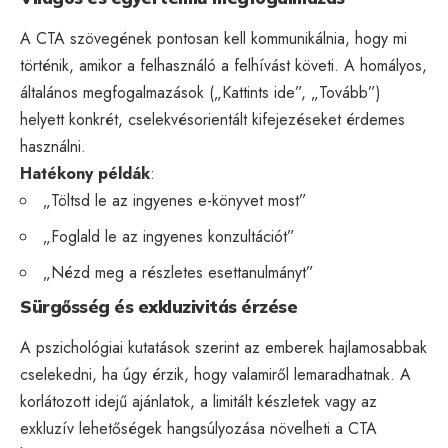
A CTA szövegének pontosan kell kommunikálnia, hogy mi
történik, amikor a felhasználó a felhívást követi. A homályos,
általános megfogalmazások („Kattints ide”, „Tovább”)
helyett konkrét, cselekvésorientált kifejezéseket érdemes
használni.
Hatékony példák
:
„Töltsd le az ingyenes e-könyvet most”
„Foglald le az ingyenes konzultációt”
„Nézd meg a részletes esettanulmányt”
Sürgősség és exkluzivitás érzése
A pszichológiai kutatások szerint az emberek hajlamosabbak
cselekedni, ha úgy érzik, hogy valamiről lemaradhatnak. A
korlátozott idejű ajánlatok, a limitált készletek vagy az
exkluzív lehetőségek hangsúlyozása növelheti a CTA