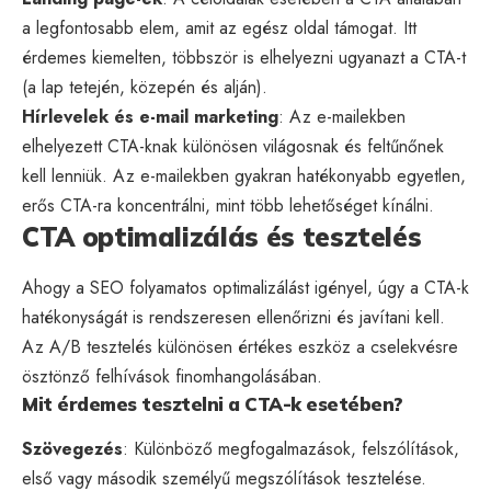
a legfontosabb elem, amit az egész oldal támogat. Itt
érdemes kiemelten, többször is elhelyezni ugyanazt a CTA-t
(a lap tetején, közepén és alján).
Hírlevelek és e-mail marketing
: Az e-mailekben
elhelyezett CTA-knak különösen világosnak és feltűnőnek
kell lenniük. Az e-mailekben gyakran hatékonyabb egyetlen,
erős CTA-ra koncentrálni, mint több lehetőséget kínálni.
CTA optimalizálás és tesztelés
Ahogy a SEO folyamatos optimalizálást igényel, úgy a CTA-k
hatékonyságát is rendszeresen ellenőrizni és javítani kell.
Az A/B tesztelés különösen értékes eszköz a cselekvésre
ösztönző felhívások finomhangolásában.
Mit érdemes tesztelni a CTA-k esetében?
Szövegezés
: Különböző megfogalmazások, felszólítások,
első vagy második személyű megszólítások tesztelése.