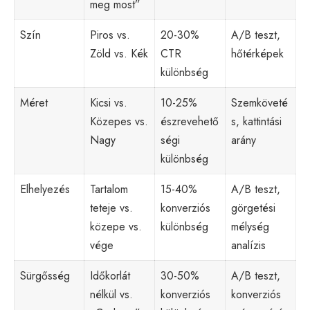
meg most”
Szín
Piros vs.
20-30%
A/B teszt,
Zöld vs. Kék
CTR
hőtérképek
különbség
Méret
Kicsi vs.
10-25%
Szemköveté
Közepes vs.
észrevehető
s, kattintási
Nagy
ségi
arány
különbség
Elhelyezés
Tartalom
15-40%
A/B teszt,
teteje vs.
konverziós
görgetési
közepe vs.
különbség
mélység
vége
analízis
Sürgősség
Időkorlát
30-50%
A/B teszt,
nélkül vs.
konverziós
konverziós