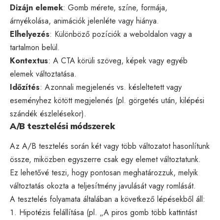
Dizájn elemek
: Gomb mérete, színe, formája,
árnyékolása, animációk jelenléte vagy hiánya.
Elhelyezés
: Különböző pozíciók a weboldalon vagy a
tartalmon belül.
Kontextus
: A CTA körüli szöveg, képek vagy egyéb
elemek változtatása.
Időzítés
: Azonnali megjelenés vs. késleltetett vagy
eseményhez kötött megjelenés (pl. görgetés után, kilépési
szándék észlelésekor).
A/B tesztelési módszerek
Az A/B tesztelés során két vagy több változatot hasonlítunk
össze, miközben egyszerre csak egy elemet változtatunk.
Ez lehetővé teszi, hogy pontosan meghatározzuk, melyik
változtatás okozta a teljesítmény javulását vagy romlását.
A tesztelés folyamata általában a következő lépésekből áll:
Hipotézis felállítása (pl. „A piros gomb több kattintást