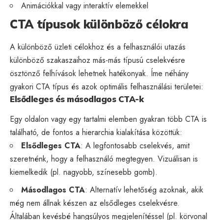
Animációkkal vagy interaktív elemekkel
CTA típusok különböző célokra
A különböző üzleti célokhoz és a felhasználói utazás
különböző szakaszaihoz más-más típusú cselekvésre
ösztönző felhívások lehetnek hatékonyak. Íme néhány
gyakori CTA típus és azok optimális felhasználási területei:
Elsődleges és másodlagos CTA-k
Egy oldalon vagy egy tartalmi elemben gyakran több CTA is
található, de fontos a hierarchia kialakítása közöttük:
Elsődleges CTA
: A legfontosabb cselekvés, amit
szeretnénk, hogy a felhasználó megtegyen. Vizuálisan is
kiemelkedik (pl. nagyobb, színesebb gomb).
Másodlagos CTA
: Alternatív lehetőség azoknak, akik
még nem állnak készen az elsődleges cselekvésre.
Általában kevésbé hangsúlyos megjelenítéssel (pl. körvonal