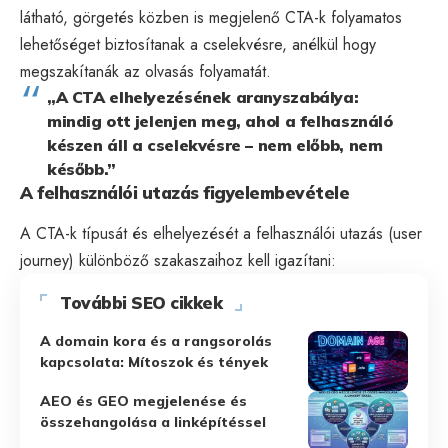
látható, görgetés közben is megjelenő CTA-k folyamatos
lehetőséget biztosítanak a cselekvésre, anélkül hogy
megszakítanák az olvasás folyamatát.
„A CTA elhelyezésének aranyszabálya:
mindig ott jelenjen meg, ahol a felhasználó
készen áll a cselekvésre – nem előbb, nem
később.”
A felhasználói utazás figyelembevétele
A CTA-k típusát és elhelyezését a felhasználói utazás (user
journey) különböző szakaszaihoz kell igazítani:
További SEO cikkek
A domain kora és a rangsorolás
kapcsolata: Mítoszok és tények
AEO és GEO megjelenése és
összehangolása a linképítéssel