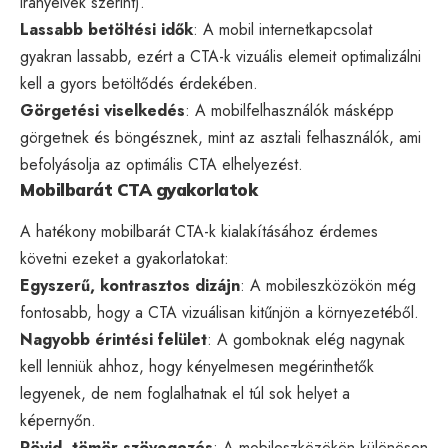
irányelvek szerint).
Lassabb betöltési idők
: A mobil internetkapcsolat
gyakran lassabb, ezért a CTA-k vizuális elemeit optimalizálni
kell a gyors betöltődés érdekében.
Görgetési viselkedés
: A mobilfelhasználók másképp
görgetnek és böngésznek, mint az asztali felhasználók, ami
befolyásolja az optimális CTA elhelyezést.
Mobilbarát CTA gyakorlatok
A hatékony mobilbarát CTA-k kialakításához érdemes
követni ezeket a gyakorlatokat:
Egyszerű, kontrasztos dizájn
: A mobileszközökön még
fontosabb, hogy a CTA vizuálisan kitűnjön a környezetéből.
Nagyobb érintési felület
: A gomboknak elég nagynak
kell lenniük ahhoz, hogy kényelmesen megérinthetők
legyenek, de nem foglalhatnak el túl sok helyet a
képernyőn.
Rövid, tömör szövegezés
: A mobileszközökön különösen