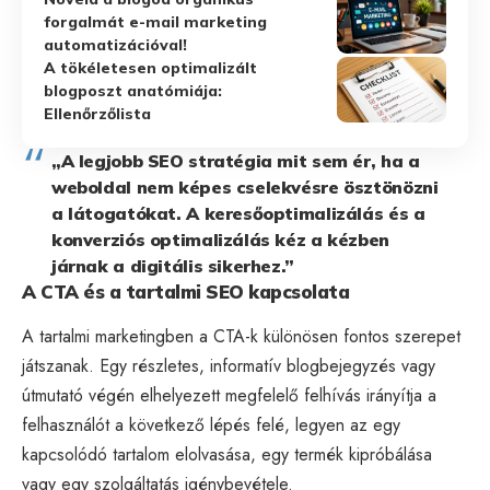
forgalmát e-mail marketing
automatizációval!
A tökéletesen optimalizált
blogposzt anatómiája:
Ellenőrzőlista
„A legjobb SEO stratégia mit sem ér, ha a
weboldal nem képes cselekvésre ösztönözni
a látogatókat. A keresőoptimalizálás és a
konverziós optimalizálás kéz a kézben
járnak a digitális sikerhez.”
A CTA és a tartalmi SEO kapcsolata
A tartalmi marketingben a CTA-k különösen fontos szerepet
játszanak. Egy részletes, informatív blogbejegyzés vagy
útmutató végén elhelyezett megfelelő felhívás irányítja a
felhasználót a következő lépés felé, legyen az egy
kapcsolódó tartalom elolvasása, egy termék kipróbálása
vagy egy szolgáltatás igénybevétele.