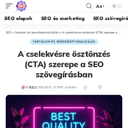
Aa
SEO alapok
SEO és marketing
SEO szövegírá
SEO
»
Tartalom és keresőoptimalizálás
»
A cselekvésre ösztönzés (CTA) szerepe a SEO szövegírásban
TARTALOM ÉS KERESŐOPTIMALIZÁLÁS
A cselekvésre ösztönzés
(CTA) szerepe a SEO
szövegírásban
BY
SEO
2025.08.07.
27 PERC OLVASÁS