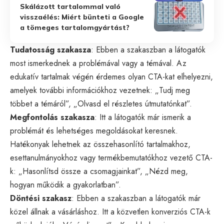
Skálázott tartalommal való
visszaélés: Miért bünteti a Google
a tömeges tartalomgyártást?
Tudatosság szakasza
: Ebben a szakaszban a látogatók
most ismerkednek a problémával vagy a témával. Az
edukatív tartalmak végén érdemes olyan CTA-kat elhelyezni,
amelyek további információkhoz vezetnek: „Tudj meg
többet a témáról”, „Olvasd el részletes útmutatónkat”.
Megfontolás szakasza
: Itt a látogatók már ismerik a
problémát és lehetséges megoldásokat keresnek.
Hatékonyak lehetnek az összehasonlító tartalmakhoz,
esettanulmányokhoz vagy termékbemutatókhoz vezető CTA-
k: „Hasonlítsd össze a csomagjainkat”, „Nézd meg,
hogyan működik a gyakorlatban”.
Döntési szakasz
: Ebben a szakaszban a látogatók már
közel állnak a vásárláshoz. Itt a közvetlen konverziós CTA-k