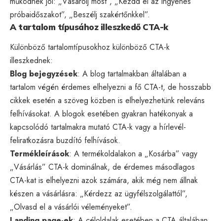
működnek jól: „Vásárolj most”, „Kezdd el az ingyenes
próbaidőszakot”, „Beszélj szakértőnkkel”.
A tartalom típusához illeszkedő CTA-k
Különböző tartalomtípusokhoz különböző CTA-k
illeszkednek:
Blog bejegyzések
: A blog tartalmakban általában a
tartalom végén érdemes elhelyezni a fő CTA-t, de hosszabb
cikkek esetén a szöveg közben is elhelyezhetünk releváns
felhívásokat. A blogok esetében gyakran hatékonyak a
kapcsolódó tartalmakra mutató CTA-k vagy a hírlevél-
feliratkozásra buzdító felhívások.
Termékleírások
: A termékoldalakon a „Kosárba” vagy
„Vásárlás” CTA-k dominálnak, de érdemes másodlagos
CTA-kat is elhelyezni azok számára, akik még nem állnak
készen a vásárlásra: „Kérdezz az ügyfélszolgálattól”,
„Olvasd el a vásárlói véleményeket”.
Landing page-ek
: A céloldalak esetében a CTA általában