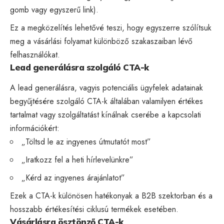
gomb vagy egyszerű link).
Ez a megközelítés lehetővé teszi, hogy egyszerre szólítsuk
meg a vásárlási folyamat különböző szakaszaiban lévő
felhasználókat.
Lead generálásra szolgáló CTA-k
A lead generálásra, vagyis potenciális ügyfelek adatainak
begyűjtésére szolgáló CTA-k általában valamilyen értékes
tartalmat vagy szolgáltatást kínálnak cserébe a kapcsolati
információkért:
„Töltsd le az ingyenes útmutatót most”
„Iratkozz fel a heti hírlevelünkre”
„Kérd az ingyenes árajánlatot”
Ezek a CTA-k különösen hatékonyak a B2B szektorban és a
hosszabb értékesítési ciklusú termékek esetében.
Vásárlásra ösztönző CTA-k