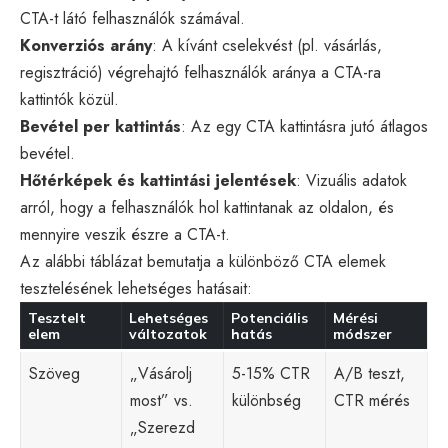
CTA-t látó felhasználók számával.
Konverziós arány
: A kívánt cselekvést (pl. vásárlás,
regisztráció) végrehajtó felhasználók aránya a CTA-ra
kattintók közül.
Bevétel per kattintás
: Az egy CTA kattintásra jutó átlagos
bevétel.
Hőtérképek és kattintási jelentések
: Vizuális adatok
arról, hogy a felhasználók hol kattintanak az oldalon, és
mennyire veszik észre a CTA-t.
Az alábbi táblázat bemutatja a különböző CTA elemek
tesztelésének lehetséges hatásait:
Tesztelt
Lehetséges
Potenciális
Mérési
elem
változatok
hatás
módszer
Szöveg
„Vásárolj
5-15% CTR
A/B teszt,
most” vs.
különbség
CTR mérés
„Szerezd