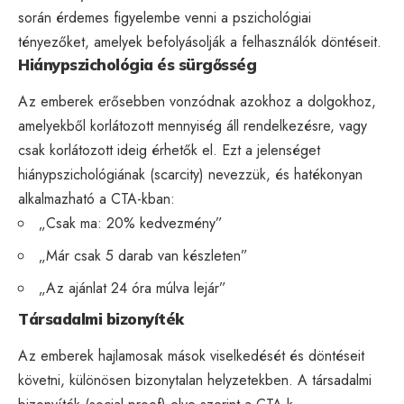
során érdemes figyelembe venni a pszichológiai
tényezőket, amelyek befolyásolják a felhasználók döntéseit.
Hiánypszichológia és sürgősség
Az emberek erősebben vonzódnak azokhoz a dolgokhoz,
amelyekből korlátozott mennyiség áll rendelkezésre, vagy
csak korlátozott ideig érhetők el. Ezt a jelenséget
hiánypszichológiának (scarcity) nevezzük, és hatékonyan
alkalmazható a CTA-kban:
„Csak ma: 20% kedvezmény”
„Már csak 5 darab van készleten”
„Az ajánlat 24 óra múlva lejár”
Társadalmi bizonyíték
Az emberek hajlamosak mások viselkedését és döntéseit
követni, különösen bizonytalan helyzetekben. A társadalmi