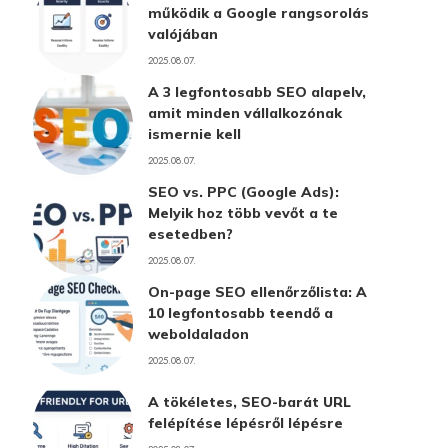
működik a Google rangsorolás
valójában
2025.08.07.
A 3 legfontosabb SEO alapelv,
amit minden vállalkozónak
ismernie kell
2025.08.07.
SEO vs. PPC (Google Ads):
Melyik hoz több vevőt a te
esetedben?
2025.08.07.
On-page SEO ellenőrzőlista: A
10 legfontosabb teendő a
weboldaladon
2025.08.07.
A tökéletes, SEO-barát URL
felépítése lépésről lépésre