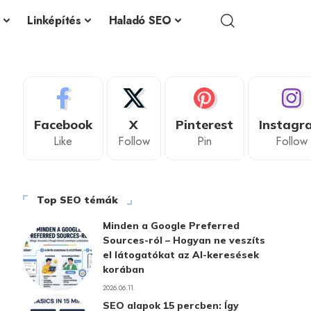
Linképítés
Haladó SEO
Facebook
X
Pinterest
Instagr
Like
Follow
Pin
Follow
Top SEO témák
Minden a Google Preferred
Sources-ról – Hogyan ne veszíts
el látogatókat az AI-keresések
korában
2026.06.11.
SEO alapok 15 percben: Így