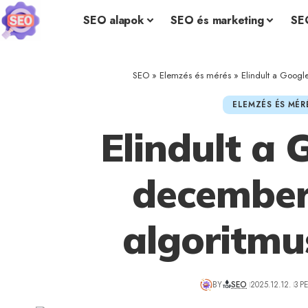
SEO alapok
SEO és marketing
SE
SEO
»
Elemzés és mérés
»
Elindult a Googl
ELEMZÉS ÉS MÉR
Elindult a 
december
algoritmus
BY
SEO
2025.12.12.
3 P