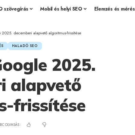
O szövegírás
Mobil és helyi SEO
Elemzés és mérés
e 2025. decemberi alapvető algoritmus-frissítése
ÉS
HALADÓ SEO
Google 2025.
i alapvető
-frissítése
ERC OLVASÁS