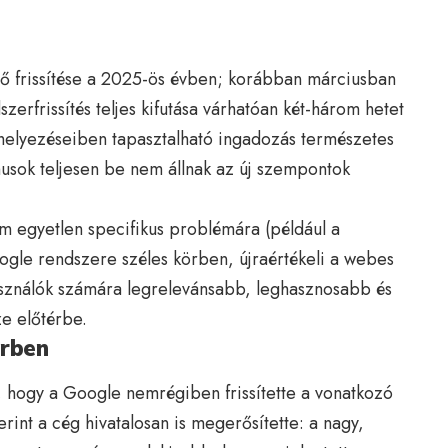
ő frissítése a 2025-ös évben; korábban márciusban
szerfrissítés teljes kifutása várhatóan két-három hetet
 helyezéseiben tapasztalható ingadozás természetes
musok teljesen be nem állnak az új szempontok
em egyetlen specifikus problémára (például a
gle rendszere széles körben, újraértékeli a webes
használók számára legrelevánsabb, leghasznosabb és
e előtérbe.
érben
, hogy a Google nemrégiben frissítette a vonatkozó
rint a cég hivatalosan is megerősítette: a nagy,