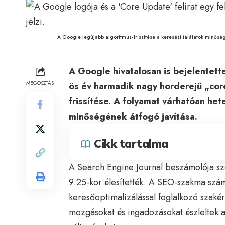
A Google legújabb algoritmus-frissítése a keresési találatok minős
A Google hivatalosan is bejelentet
MEGOSZTÁS
ös év harmadik nagy horderejű „core
frissítése. A folyamat várhatóan hete
minőségének átfogó javítása.
Cikk tartalma
A Search Engine Journal beszámolója szer
9:25-kor élesítették. A SEO-szakma számá
keresőoptimalizálással foglalkozó szaké
mozgásokat és ingadozásokat észleltek a t