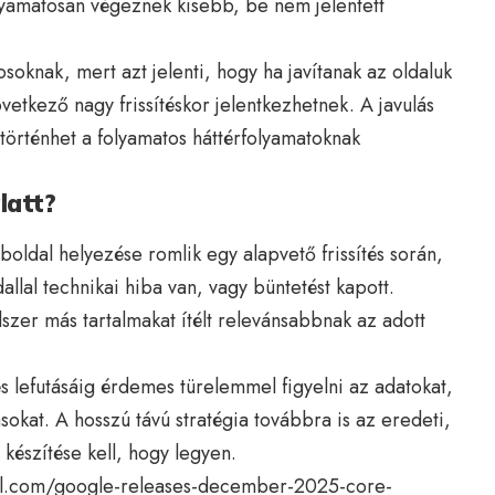
olyamatosan végeznek kisebb, be nem jelentett
soknak, mert azt jelenti, hogy ha javítanak az oldaluk
etkező nagy frissítéskor jelentkezhetnek. A javulás
örténhet a folyamatos háttérfolyamatoknak
latt?
oldal helyezése romlik egy alapvető frissítés során,
dallal technikai hiba van, vagy büntetést kapott.
szer más tartalmakat ítélt relevánsabbnak az adott
tés lefutásáig érdemes türelemmel figyelni az adatokat,
ásokat. A hosszú távú stratégia továbbra is az eredeti,
 készítése kell, hogy legyen.
al.com/google-releases-december-2025-core-