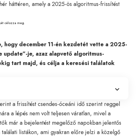
égét célozza meg.
te, hogy december 11-én kezdetét vette a 2025-
 update”-je, azaz alapvető algoritmus-
kig tart majd, és célja a keresési találatok
int a frissítést csendes-óceáni idő szerint reggel
ra a lépés nem volt teljesen váratlan, mivel a
rtők már a bejelentést megelőző napokban jelentős
alálati listákon, ami gyakran előre jelzi a közelgő