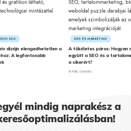
HELYI SEO
SEO ÉS MARKETING
ív dizájn elengedhetetlen a
A tökéletes páros: Hogyan 
-hoz: A legfontosabb
együtt a SEO és a tartalom
ok
a sikerért?
18 PERC OLVASÁS
egyél mindig naprakész a
keresőoptimalizálásban!