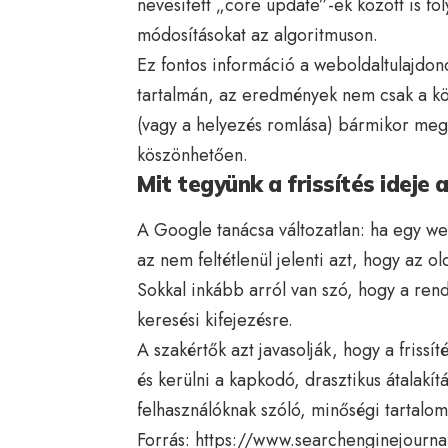
nevesített „core update”-ek között is f
módosításokat az algoritmuson.
Ez fontos információ a weboldaltulajdono
tartalmán, az eredmények nem csak a köv
(vagy a helyezés romlása) bármikor megt
köszönhetően.
Mit tegyünk a frissítés ideje a
A Google tanácsa változatlan: ha egy web
az nem feltétlenül jelenti azt, hogy az ol
Sokkal inkább arról van szó, hogy a rend
keresési kifejezésre.
A szakértők azt javasolják, hogy a frissí
és kerülni a kapkodó, drasztikus átalakít
felhasználóknak szóló, minőségi tartalom
Forrás:
https://www.searchenginejourn