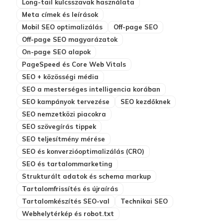
Long-tail kulcsszavak használata
Meta címek és leírások
Mobil SEO optimalizálás
Off-page SEO
Off-page SEO magyarázatok
On-page SEO alapok
PageSpeed és Core Web Vitals
SEO + közösségi média
SEO a mesterséges intelligencia korában
SEO kampányok tervezése
SEO kezdőknek
SEO nemzetközi piacokra
SEO szövegírás tippek
SEO teljesítmény mérése
SEO és konverzióoptimalizálás (CRO)
SEO és tartalommarketing
Strukturált adatok és schema markup
Tartalomfrissítés és újraírás
Tartalomkészítés SEO-val
Technikai SEO
Webhelytérkép és robot.txt