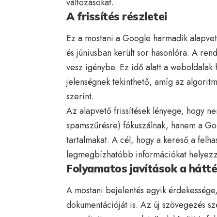
változásokat.
A frissítés részletei
Ez a mostani a Google harmadik alapvet
és júniusban került sor hasonlóra. A rend
vesz igénybe. Ez idő alatt a weboldalak
jelenségnek tekinthető, amíg az algorit
szerint.
Az alapvető frissítések lényege, hogy n
spamszűrésre) fókuszálnak, hanem a Goo
tartalmakat. A cél, hogy a kereső a fel
legmegbízhatóbb információkat helyezz
Folyamatos javítások a hátt
A mostani bejelentés egyik érdekessége
dokumentációját is. Az új szövegezés sze