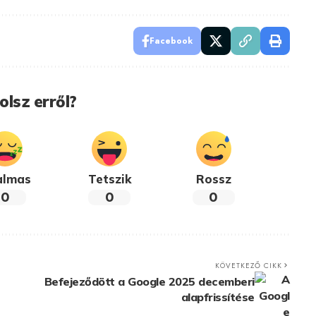
Facebook
olsz erről?
almas
Tetszik
Rossz
0
0
0
KÖVETKEZŐ CIKK
Befejeződött a Google 2025 decemberi
alapfrissítése