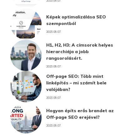
2025.08.07.
Képek optimalizálása SEO
szempontból
2025.08.07.
H1, H2, H3: A címsorok helyes
hierarchiája a jobb
rangsorolásért.
2025.08.07.
Off-page SEO: Több mint
linképítés – mi számít bele
valójában?
2025.08.07.
Hogyan építs erős brandet az
Off-page SEO erejével?
2025.08.07.