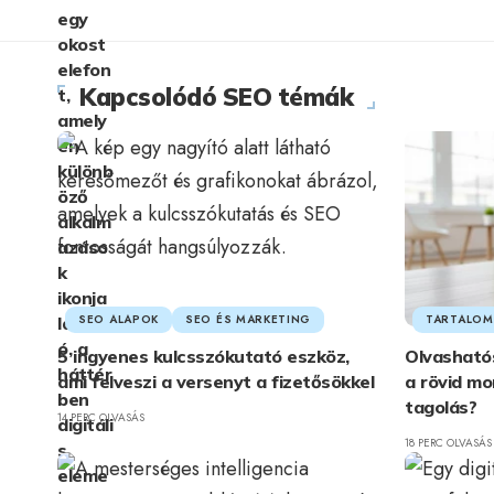
Kapcsolódó SEO témák
SEO ALAPOK
SEO ÉS MARKETING
TARTALOM
5 ingyenes kulcsszókutató eszköz,
Olvasható
ami felveszi a versenyt a fizetősökkel
a rövid mo
tagolás?
14 PERC OLVASÁS
18 PERC OLVASÁS