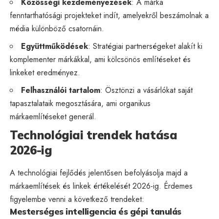
Közösségi kezdeményezések
: A márka
fenntarthatósági projekteket indít, amelyekről beszámolnak a
média különböző csatornáin.
Együttműködések
: Stratégiai partnerségeket alakít ki
komplementer márkákkal, ami kölcsönös említéseket és
linkeket eredményez.
Felhasználói tartalom
: Ösztönzi a vásárlókat saját
tapasztalataik megosztására, ami organikus
márkaemlítéseket generál.
Technológiai trendek hatása
2026-ig
A technológiai fejlődés jelentősen befolyásolja majd a
márkaemlítések és linkek értékelését 2026-ig. Érdemes
figyelembe venni a következő trendeket:
Mesterséges intelligencia és gépi tanulás