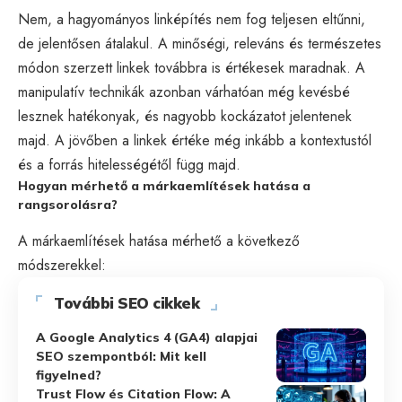
Nem, a hagyományos linképítés nem fog teljesen eltűnni,
de jelentősen átalakul. A minőségi, releváns és természetes
módon szerzett linkek továbbra is értékesek maradnak. A
manipulatív technikák azonban várhatóan még kevésbé
lesznek hatékonyak, és nagyobb kockázatot jelentenek
majd. A jövőben a linkek értéke még inkább a kontextustól
és a forrás hitelességétől függ majd.
Hogyan mérhető a márkaemlítések hatása a
rangsorolásra?
A márkaemlítések hatása mérhető a következő
módszerekkel:
További SEO cikkek
A Google Analytics 4 (GA4) alapjai
SEO szempontból: Mit kell
figyelned?
Trust Flow és Citation Flow: A