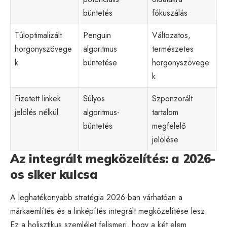
büntetés
fókuszálás
Túloptimalizált
Penguin
Változatos,
horgonyszövege
algoritmus
természetes
k
büntetése
horgonyszövege
k
Fizetett linkek
Súlyos
Szponzorált
jelölés nélkül
algoritmus-
tartalom
büntetés
megfelelő
jelölése
Az integrált megközelítés: a 2026-
os siker kulcsa
A leghatékonyabb stratégia 2026-ban várhatóan a
márkaemlítés és a linképítés integrált megközelítése lesz.
Ez a holisztikus szemlélet felismeri, hogy a két elem