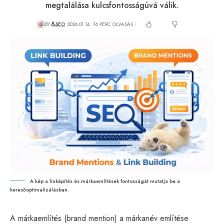
megtalálása kulcsfontosságúvá válik.
BY
SEO
2026.01.14.
16 PERC OLVASÁS
A kép a linképítés és márkaemlítések fontosságát mutatja be a
keresőoptimalizálásban.
A márkaemlítés (brand mention) a márkanév említése