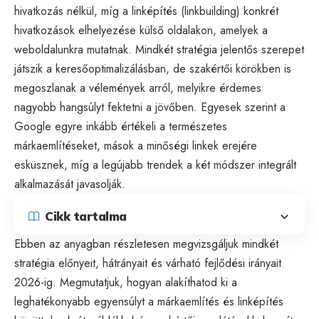
hivatkozás nélkül, míg a linképítés (linkbuilding) konkrét
hivatkozások elhelyezése külső oldalakon, amelyek a
weboldalunkra mutatnak. Mindkét stratégia jelentős szerepet
játszik a keresőoptimalizálásban, de szakértői körökben is
megoszlanak a vélemények arról, melyikre érdemes
nagyobb hangsúlyt fektetni a jövőben. Egyesek szerint a
Google egyre inkább értékeli a természetes
márkaemlítéseket, mások a minőségi linkek erejére
esküsznek, míg a legújabb trendek a két módszer integrált
alkalmazását javasolják.
Cikk tartalma
Ebben az anyagban részletesen megvizsgáljuk mindkét
stratégia előnyeit, hátrányait és várható fejlődési irányait
2026-ig. Megmutatjuk, hogyan alakíthatod ki a
leghatékonyabb egyensúlyt a márkaemlítés és linképítés