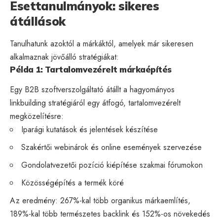
Esettanulmányok: sikeres
átállások
Tanulhatunk azoktól a márkáktól, amelyek már sikeresen
alkalmaznak jövőálló stratégiákat:
Példa 1: Tartalomvezérelt márkaépítés
Egy B2B szoftverszolgáltató átállt a hagyományos
linkbuilding stratégiáról egy átfogó, tartalomvezérelt
megközelítésre:
Iparági kutatások és jelentések készítése
Szakértői webinárok és online események szervezése
Gondolatvezetői pozíció kiépítése szakmai fórumokon
Közösségépítés a termék köré
Az eredmény: 267%-kal több organikus márkaemlítés,
189%-kal több természetes backlink és 152%-os növekedés