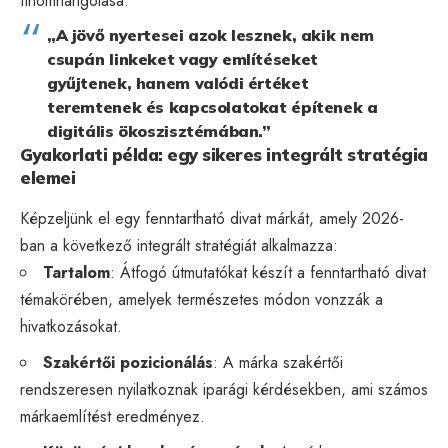
finomhangolása.
„A jövő nyertesei azok lesznek, akik nem
csupán linkeket vagy említéseket
gyűjtenek, hanem valódi értéket
teremtenek és kapcsolatokat építenek a
digitális ökoszisztémában.”
Gyakorlati példa: egy sikeres integrált stratégia
elemei
Képzeljünk el egy fenntartható divat márkát, amely 2026-
ban a következő integrált stratégiát alkalmazza:
Tartalom
: Átfogó útmutatókat készít a fenntartható divat
témakörében, amelyek természetes módon vonzzák a
hivatkozásokat.
Szakértői pozicionálás
: A márka szakértői
rendszeresen nyilatkoznak iparági kérdésekben, ami számos
márkaemlítést eredményez.