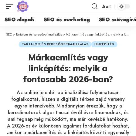
Aa
SEO alapok
SEO és marketing
SEO szövegírá
SEO
»
Tartalom és keresőoptimalizálás
»
Márkaemlítés vagy linképítés: melyik a fontosabb 2026-ban?
TARTALOM ÉS KERESŐOPTIMALIZÁLÁS
LINKÉPÍTÉS
Márkaemlítés vagy
linképítés: melyik a
fontosabb 2026-ban?
Az online jelenlét optimalizálása folyamatosan
foglalkoztat, hiszen a digitális térben zajló verseny
egyre intenzívebb. Mindannyian érezzük, hogy a
keresőmotorok algoritmusai évről évre finomodnak, és
ami tegnap még működött, ma már kevésbé hatékony.
A 2026-os év különösen izgalmas fordulatokat hozhat,
amikor a márkaemlítés és a linképítés közötti egyensúly