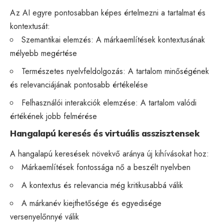
Az AI egyre pontosabban képes értelmezni a tartalmat és
kontextusát:
Szemantikai elemzés: A márkaemlítések kontextusának
mélyebb megértése
Természetes nyelvfeldolgozás: A tartalom minőségének
és relevanciájának pontosabb értékelése
Felhasználói interakciók elemzése: A tartalom valódi
értékének jobb felmérése
Hangalapú keresés és virtuális asszisztensek
A hangalapú keresések növekvő aránya új kihívásokat hoz:
Márkaemlítések fontossága nő a beszélt nyelvben
A kontextus és relevancia még kritikusabbá válik
A márkanév kiejthetősége és egyedisége
versenyelőnnyé válik