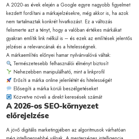
A 2020-as évek elején a Google egyre nagyobb figyelmet
kezdett fordítani a márkajelzésekre, még akkor is, ha azok
nem tartalmaztak konkrét hivatkozást. Ez a változás
felismerte azt a tényt, hogy a valóban értékes márkákat
gyakran említik link nélkül is – és ezek az említések jelentős
jelzései a relevancának és a hitelességnek.
A márkaemlítés előnyei hamar nyilvánvalóvá váltak:
Természetesebb felhasználói élményt biztosít
Nehezebben manipulálható, mint a linkprofil
Erősíti a márka online jelenlétét és hitelességét
Elősegíti a márka körüli beszélgetéseket
Közvetve növeli a direkt keresések számát
A 2026-os SEO-környezet
előrejelzése
A jövő digitális marketingjében az algoritmusok várhatóan
még intelligensebbé válnak. A mesterséges intelligencia