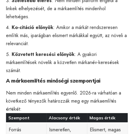
Szélesebb elérés
: Nem minden platform engedi a
linkek elhelyezését, de a márkaemlítés mindenhol
lehetséges.
Ko-citáció előnyök
: Amikor a márkát rendszeresen
említik más, iparágban elismert márkákkal együtt, az növeli a
relevanciát.
Közvetett keresési előnyök
: A gyakori
márkaemlítések növelik a közvetlen márkanév-keresések
számát.
A márkaemlítés minőségi szempontjai
Nem minden márkaemlítés egyenlő. 2026-ra várhatóan a
következő tényezők határozzák meg egy márkaemlítés
értékét:
Szempont
Alacsony érték
Magas érték
Forrás
Ismeretlen,
Elismert, magas