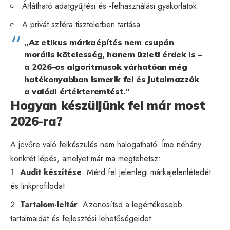
Átlátható adatgyűjtési és -felhasználási gyakorlatok
A privát szféra tiszteletben tartása
„Az etikus márkaépítés nem csupán
morális kötelesség, hanem üzleti érdek is –
a 2026-os algoritmusok várhatóan még
hatékonyabban ismerik fel és jutalmazzák
a valódi értékteremtést.”
Hogyan készüljünk fel már most
2026-ra?
A jövőre való felkészülés nem halogatható. Íme néhány
konkrét lépés, amelyet már ma megtehetsz:
Audit készítése
: Mérd fel jelenlegi márkajelenlétedét
és linkprofilodat
Tartalom-leltár
: Azonosítsd a legértékesebb
tartalmaidat és fejlesztési lehetőségeidet