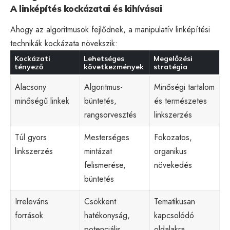
A linképítés kockázatai és kihívásai
Ahogy az algoritmusok fejlődnek, a manipulatív linképítési
technikák kockázata növekszik:
Kockázati
Lehetséges
Megelőzési
tényező
következmények
stratégia
Alacsony
Algoritmus-
Minőségi tartalom
minőségű linkek
büntetés,
és természetes
rangsorvesztés
linkszerzés
Túl gyors
Mesterséges
Fokozatos,
linkszerzés
mintázat
organikus
felismerése,
növekedés
büntetés
Irreleváns
Csökkent
Tematikusan
források
hatékonyság,
kapcsolódó
potenciális
oldalakra