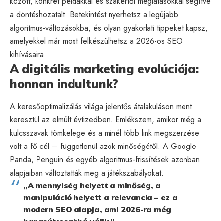
között, konkrét példákkal és szakértői meglátásokkal segítve
a döntéshozatalt. Betekintést nyerhetsz a legújabb
algoritmus-változásokba, és olyan gyakorlati tippeket kapsz,
amelyekkel már most felkészülhetsz a 2026-os
SEO
kihívásaira.
A digitális marketing evolúciója:
honnan indultunk?
A keresőoptimalizálás világa jelentős átalakuláson ment
keresztül az elmúlt évtizedben. Emlékszem, amikor még a
kulcsszavak tömkelege és a minél több link megszerzése
volt a fő cél – függetlenül azok minőségétől. A Google
Panda, Penguin és egyéb algoritmus-frissítések azonban
alapjaiban változtatták meg a játékszabályokat.
„A mennyiség helyett a minőség, a
manipuláció helyett a relevancia – ez a
modern SEO alapja, ami 2026-ra még