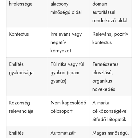
hitelessége
alacsony
domain
minőségű oldal
autoritással
rendelkező oldal
Kontextus
Irreleváns vagy
Releváns, pozitív
negatív
kontextus
környezet
Említés
Túl ritka vagy túl
Természetes
gyakorisága
gyakori (spam
eloszlású,
gyanús)
organikus
növekedés
Közönség
Nem kapcsolódó
A márka
relevanciája
célcsoport
célközönségével
átfedő látogatók
Említés
Automatizált
Magas minőségű,