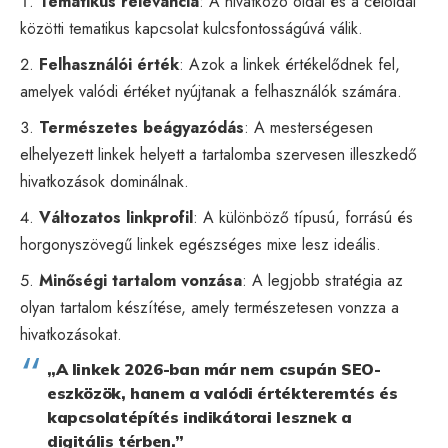
Tematikus relevancia
: A hivatkozó oldal és a céloldal
közötti tematikus kapcsolat kulcsfontosságúvá válik.
Felhasználói érték
: Azok a linkek értékelődnek fel,
amelyek valódi értéket nyújtanak a felhasználók számára.
Természetes beágyazódás
: A mesterségesen
elhelyezett linkek helyett a tartalomba szervesen illeszkedő
hivatkozások dominálnak.
Változatos linkprofil
: A különböző típusú, forrású és
horgonyszövegű linkek egészséges mixe lesz ideális.
Minőségi tartalom vonzása
: A legjobb stratégia az
olyan tartalom készítése, amely természetesen vonzza a
hivatkozásokat.
„A linkek 2026-ban már nem csupán SEO-
eszközök, hanem a valódi értékteremtés és
kapcsolatépítés indikátorai lesznek a
digitális térben.”