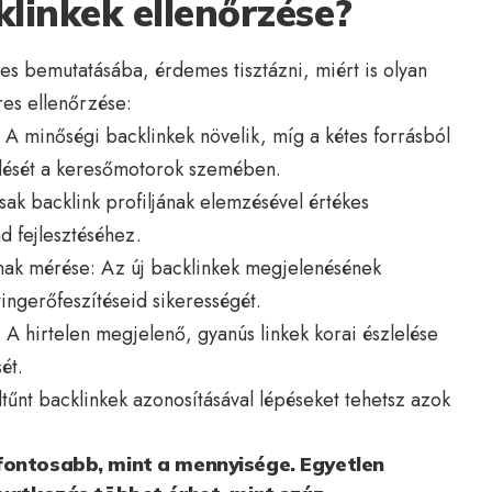
klinkek ellenőrzése?
es bemutatásába, érdemes tisztázni, miért is olyan
res ellenőrzése:
 A minőségi backlinkek növelik, míg a kétes forrásból
élését a keresőmotorok szemében.
ak backlink profiljának elemzésével értékes
ád fejlesztéséhez.
ak mérése: Az új backlinkek megjelenésének
ngerőfeszítéseid sikerességét.
 hirtelen megjelenő, gyanús linkek korai észlelése
ét.
ltűnt backlinkek azonosításával lépéseket tehetsz azok
fontosabb, mint a mennyisége. Egyetlen