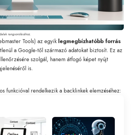
dalak rangsorolásához.
bmaster Tools) az egyik
legmegbízhatóbb forrás
lenül a Google-től származó adatokat biztosít. Ez az
llenőrzésére szolgál, hanem átfogó képet nyújt
elenéséről is.
s funkcióval rendelkezik a backlinkek elemzéséhez: