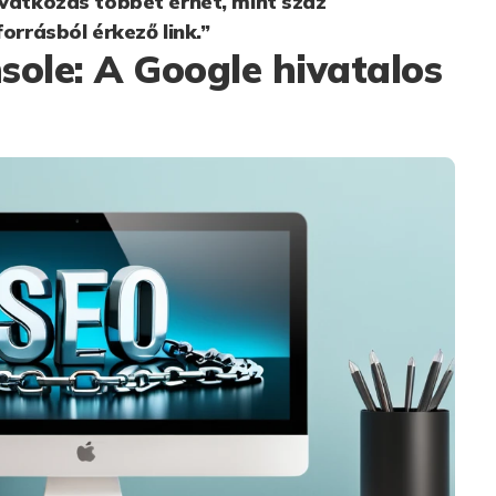
ivatkozás többet érhet, mint száz
forrásból érkező link.”
sole: A Google hivatalos