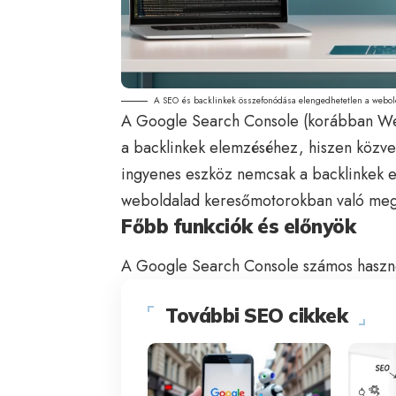
A SEO és backlinkek összefonódása elengedhetetlen a webol
A
Google Search Console
(korábban We
a backlinkek elemzéséhez, hiszen közvet
ingyenes eszköz nemcsak a backlinkek e
weboldalad keresőmotorokban való megj
Főbb funkciók és előnyök
A Google Search Console számos haszno
További SEO cikkek