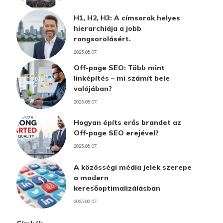
H1, H2, H3: A címsorok helyes
hierarchiája a jobb
rangsorolásért.
2025.08.07.
Off-page SEO: Több mint
linképítés – mi számít bele
valójában?
2025.08.07.
Hogyan építs erős brandet az
Off-page SEO erejével?
2025.08.07.
A közösségi média jelek szerepe
a modern
keresőoptimalizálásban
2025.08.07.