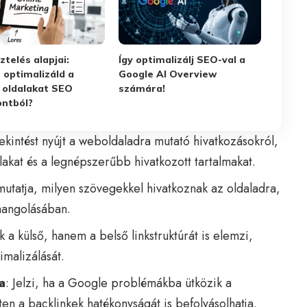
ztelés alapjai:
Így optimalizálj SEO-val a
 optimalizáld a
Google AI Overview
 oldalakat SEO
számára!
ntból?
tekintést nyújt a weboldaladra mutató hivatkozásokról,
alakat és a legnépszerűbb hivatkozott tartalmakat.
utatja, milyen szövegekkel hivatkoznak az oldaladra,
mhangolásában.
 a külső, hanem a belső linkstruktúrát is elemzi,
imalizálását.
a
: Jelzi, ha a Google problémákba ütközik a
en a backlinkek hatékonyságát is befolyásolhatja.