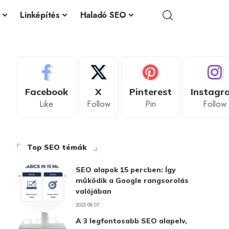
Linképítés
Haladó SEO
Facebook
X
Pinterest
Instagr
Like
Follow
Pin
Follow
Top SEO témák
SEO alapok 15 percben: Így
működik a Google rangsorolás
valójában
2025.08.07.
A 3 legfontosabb SEO alapelv,