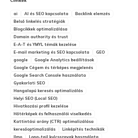
Címkék
ai
AI és SEO kapcsolata
Backlink elemzés
Belső linkelés stratégiák
Blogcikkek optimalizálása
Domain authority és trust
E-A-T és YMYL témák kezelése
E-mail marketing és SEO kapcsolata
GEO
google
Google Analytics beállítások
Google Cégem és térképes megjelenés
Google Search Console használata
Gyakorlati SEO
Hangalapú keresés optimalizálás
Helyi SEO (Local SEO)
Hivatkozási profil kezelése
Hőtérképek és felhasználói viselkedés
Kattintási arány (CTR) optimalizálása
keresőoptimalizálás
Linképítés technikák
llmo
Long-tail kulcsszavak használata