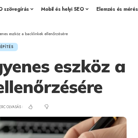
O szövegírás
Mobil és helyi SEO
Elemzés és mérés
enes eszköz a backlinkek ellenőrzésére
KÉPÍTÉS
gyenes eszköz a
ellenőrzésére
PERC OLVASÁS