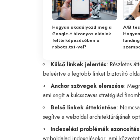
Hogyan akadályozd meg a
A/B tes
Google-t bizonyos oldalak
Hogyan
feltérképezésében a
landing
robots.txt-vel?
szempo
Külső linkek jelentés
: Részletes át
beleértve a legtöbb linket biztosító old
Anchor szövegek elemzése
: Megm
ami segít a kulcsszavas stratégiád fino
Belső linkek
áttekintése
: Nemcsak
segítve a weboldal architektúrájának opt
Indexelési problémák azonosítás
weboldalad indexelésekor, ami közvetett