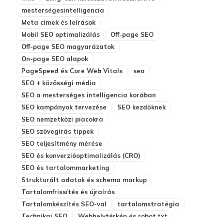
mesterségesintelligencia
Meta címek és leírások
Mobil SEO optimalizálás
Off-page SEO
Off-page SEO magyarázatok
On-page SEO alapok
PageSpeed és Core Web Vitals
seo
SEO + közösségi média
SEO a mesterséges intelligencia korában
SEO kampányok tervezése
SEO kezdőknek
SEO nemzetközi piacokra
SEO szövegírás tippek
SEO teljesítmény mérése
SEO és konverzióoptimalizálás (CRO)
SEO és tartalommarketing
Strukturált adatok és schema markup
Tartalomfrissítés és újraírás
Tartalomkészítés SEO-val
tartalomstratégia
Technikai SEO
Webhelytérkép és robot.txt