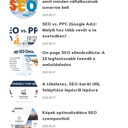
amit minden vállalkozónak
ismernie kell
2025.08.07.
SEO vs. PPC (Google Ads):
Melyik hoz több vevőt a te
esetedben?
2025.08.07.
On-page SEO ellenőrzőlista: A
10 legfontosabb teendő a
weboldaladon
2025.08.07.
A tökéletes, SEO-barát URL
felépítése lépésről lépésre
2025.08.07.
Képek optimalizálása SEO
szempontból
2025.08.07.