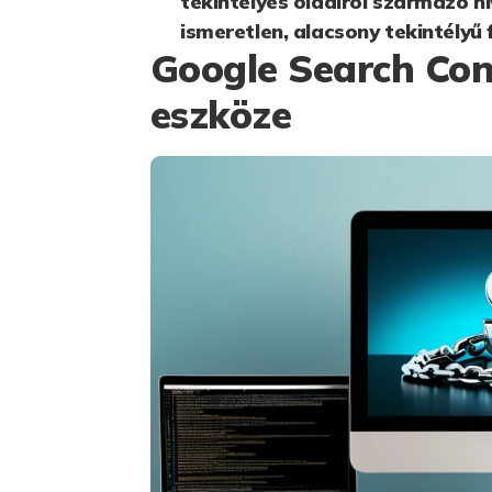
tekintélyes oldalról származó h
ismeretlen, alacsony tekintélyű 
Google Search Con
eszköze