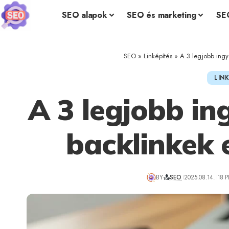
SEO alapok
SEO és marketing
SE
SEO
»
Linképítés
»
A 3 legjobb ingy
LIN
A 3 legjobb in
backlinkek 
BY
SEO
2025.08.14.
18 