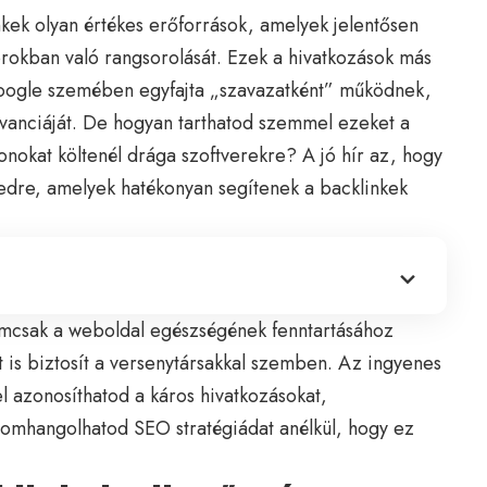
nkek olyan értékes erőforrások, amelyek jelentősen
rokban való rangsorolását. Ezek a hivatkozások más
Google szemében egyfajta „szavazatként” működnek,
evanciáját. De hogyan tarthatod szemmel ezeket a
onokat költenél drága szoftverekre? A jó hír az, hogy
edre, amelyek hatékonyan segítenek a backlinkek
emcsak a weboldal egészségének fenntartásához
t is biztosít a versenytársakkal szemben. Az ingyenes
l azonosíthatod a káros hivatkozásokat,
finomhangolhatod
SEO
stratégiádat anélkül, hogy ez