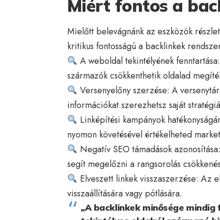
Miért fontos a bac
Mielőtt belevágnánk az eszközök részlet
kritikus fontosságú a backlinkek rendsze
A weboldal tekintélyének fenntartása:
származók csökkenthetik oldalad megít
Versenyelőny szerzése: A versenytárs
információkat szerezhetsz saját stratégi
Linképítési kampányok hatékonyságán
nyomon követésével értékelheted marketi
Negatív SEO támadások azonosítása: A
segít megelőzni a rangsorolás csökkenés
Elveszett linkek visszaszerzése: Az e
visszaállítására vagy pótlására.
„A backlinkek minősége mindig 