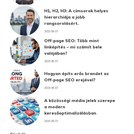
H1, H2, H3: A címsorok helyes
hierarchiája a jobb
rangsorolásért.
2025.08.07.
Off-page SEO: Több mint
linképítés – mi számít bele
valójában?
2025.08.07.
Hogyan építs erős brandet az
Off-page SEO erejével?
2025.08.07.
A közösségi média jelek szerepe
a modern
keresőoptimalizálásban
2025.08.07.