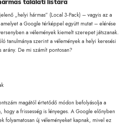
ármas találati listára
jelenő „helyi hármas” (Local 3-Pack) – vagyis az a
 amelyet a Google térképpel együtt mutat – elérése
versenyben a vélemények kiemelt szerepet játszanak.
óló tanulmánya szerint a vélemények a helyi keresési
ős arány. De mi számít pontosan?
ak
ontszám magától értetődő módon befolyásolja a
, hogy a frissesség is lényeges. A Google előnyben
lyek folyamatosan új véleményeket kapnak, mivel ez