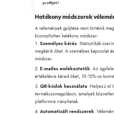
profilját?
Hatékony módszerek vélemén
A vélemények gyűjtése nem történik magá
bizonyítottan hatékony módszer:
Személyes kérés
: Statisztikák szer
megkérik őket. A személyes kapcsolat é
módszer.
E-mailes emlékeztetők
: Az ügyfel
értékelésre kéred őket, 10-15%-os konve
QR-kódok használata
: Helyezz el 
termékcsomagoláson, amelyek közvetlen
platformra irányítanak.
Automatizált rendszerek
: Vélemén