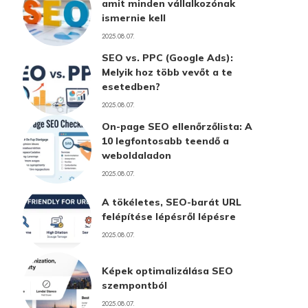
amit minden vállalkozónak
ismernie kell
2025.08.07.
SEO vs. PPC (Google Ads):
Melyik hoz több vevőt a te
esetedben?
2025.08.07.
On-page SEO ellenőrzőlista: A
10 legfontosabb teendő a
weboldaladon
2025.08.07.
A tökéletes, SEO-barát URL
felépítése lépésről lépésre
2025.08.07.
Képek optimalizálása SEO
szempontból
2025.08.07.