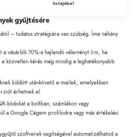
listájába?
yek gyűjtésére
tól – tudatos stratégiára van szükség. Íme néhány
int a vásárlók 70%-a hajlandó véleményt írni, ha
s a közvetlen kérés még mindig a leghatékonyabb
eknek küldött utánkövető e-mailek, amelyekben
rziót érhetnek el.
QR-kódokat a boltban, számlákon vagy
ül a Google Cégem profilodra vagy más értékelési
ygyűjtő szoftverek segítségével automatizálhatod a