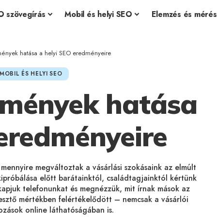
O szövegírás
Mobil és helyi SEO
Elemzés és mérés
mények hatása a helyi SEO eredményeire
MOBIL ÉS HELYI SEO
lemények hatása
 eredményeire
mennyire megváltoztak a vásárlási szokásaink az elmúlt
próbálása előtt barátainktól, családtagjainktól kértünk
kapjuk telefonunkat és megnézzük, mit írnak mások az
esztő mértékben felértékelődött – nemcsak a vásárlói
zások online láthatóságában is.