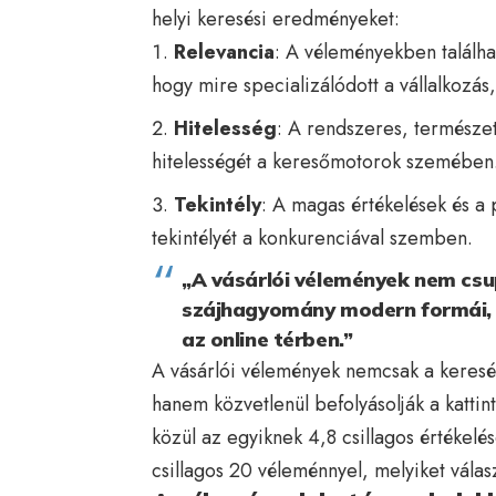
helyi keresési eredményeket:
Relevancia
: A véleményekben találh
hogy mire specializálódott a vállalkozás
Hitelesség
: A rendszeres, természe
hitelességét a keresőmotorok szemében
Tekintély
: A magas értékelések és a 
tekintélyét a konkurenciával szemben.
„A vásárlói vélemények nem csup
szájhagyomány modern formái, 
az online térben.”
A vásárlói vélemények nemcsak a keresés
hanem közvetlenül befolyásolják a kattint
közül az egyiknek 4,8 csillagos értékel
csillagos 20 véleménnyel, melyiket vála