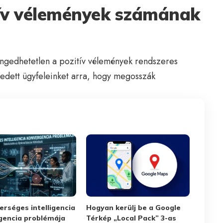
tív vélemények számának
ngedhetetlen a pozitív vélemények rendszeres
gedett ügyfeleinket arra, hogy megosszák
rséges intelligencia
Hogyan kerülj be a Google
gencia problémája
Térkép „Local Pack” 3-as