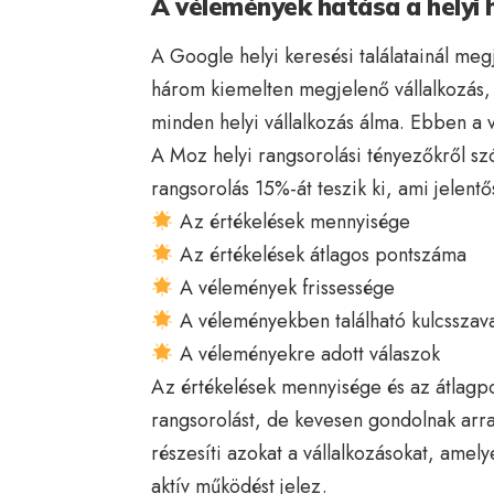
A vélemények hatása a helyi h
A Google helyi keresési találatainál meg
három kiemelten megjelenő vállalkozás,
minden helyi vállalkozás álma. Ebben a 
A Moz helyi rangsorolási tényezőkről sz
rangsorolás 15%-át teszik ki, ami jelent
Az értékelések mennyisége
Az értékelések átlagos pontszáma
A vélemények frissessége
A véleményekben található kulcsszav
A véleményekre adott válaszok
Az értékelések mennyisége és az átlagp
rangsorolást, de kevesen gondolnak arra
részesíti azokat a vállalkozásokat, ame
aktív működést jelez.