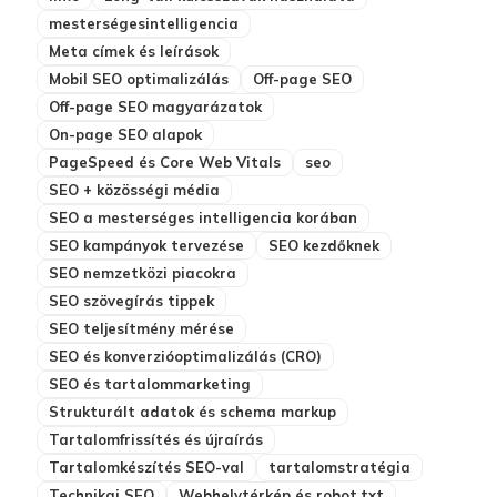
mesterségesintelligencia
Meta címek és leírások
Mobil SEO optimalizálás
Off-page SEO
Off-page SEO magyarázatok
On-page SEO alapok
PageSpeed és Core Web Vitals
seo
SEO + közösségi média
SEO a mesterséges intelligencia korában
SEO kampányok tervezése
SEO kezdőknek
SEO nemzetközi piacokra
SEO szövegírás tippek
SEO teljesítmény mérése
SEO és konverzióoptimalizálás (CRO)
SEO és tartalommarketing
Strukturált adatok és schema markup
Tartalomfrissítés és újraírás
Tartalomkészítés SEO-val
tartalomstratégia
Technikai SEO
Webhelytérkép és robot.txt