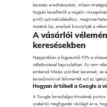
keresési eredményeket, milyen stratégiá
hogyan kezelhetők a negatív visszajelzé
profil optimalizálásához, megismerheted
mutatok be, amelyek bizonyítják a véle
A vásárlói vélemén
keresésekben
Napjainkban a fogyasztók 93%-a olvassa 
vállalkozással kapcsolatban. Ez nem vél
emberek hiteles szűrőket keresnek, és a
keresőmotorok felismerték ezt az igényt,
Hogyan értékeli a Google a v
A Google keresőalgoritmusának pontos m
szakértői megfigyelés rávilágít arra, ho