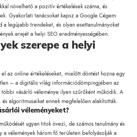
kkal növelhető a pozitív értékelések száma, és
sek. Gyakorlati tanácsokat kapsz a
Google Cégem
 a legújabb trendeket, és olyan esettanulmányokat
mények erejét a helyi SEO eredményességében.
yek szerepe a helyi
el az online értékeléseket, mielőtt döntést hozna egy
etlen – a digitális világ információdömpingjében az
 többi vásárló véleménye ilyen szűrőként működik. A
 és algoritmusaikat ennek megfelelően alakították.
ásárlói véleményeket?
űködését ugyan titok övezi, de számos tanulmány és
gy a vélemények három fő területen befolyásolják a