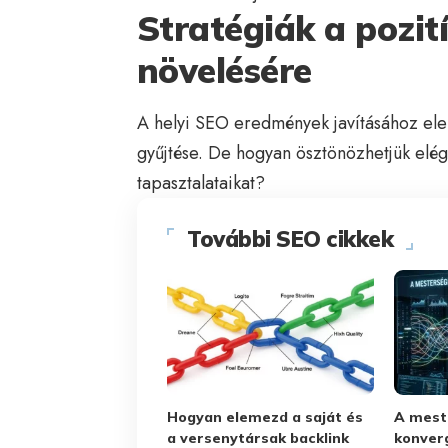
Stratégiák a pozi
növelésére
A helyi SEO eredmények javításához ele
gyűjtése. De hogyan ösztönözhetjük elé
tapasztalataikat?
További SEO cikkek
Hogyan elemezd a saját és
A meste
a versenytársak backlink
konver