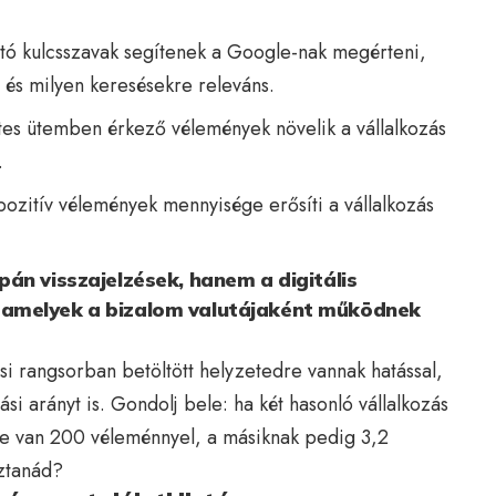
ató kulcsszavak segítenek a Google-nak megérteni,
, és milyen keresésekre releváns.
tes ütemben érkező vélemények növelik a vállalkozás
.
pozitív vélemények mennyisége erősíti a vállalkozás
án visszajelzések, hanem a digitális
amelyek a bizalom valutájaként működnek
i rangsorban betöltött helyzetedre vannak hatással,
ási arányt is. Gondolj bele: ha két hasonló vállalkozás
ése van 200 véleménnyel, a másiknak pedig 3,2
sztanád?