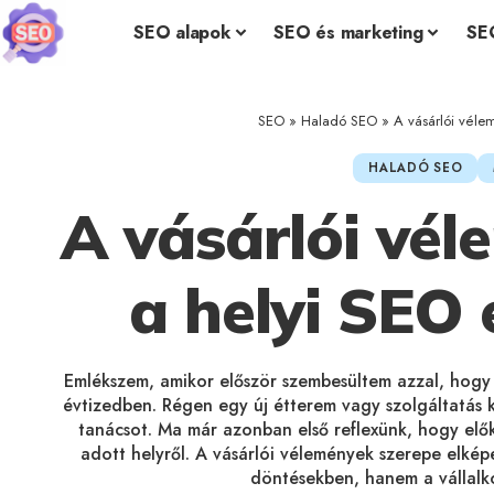
SEO alapok
SEO és marketing
SE
SEO
»
Haladó SEO
»
A vásárlói véle
HALADÓ SEO
A vásárlói vé
a helyi SEO
Emlékszem, amikor először szembesültem azzal, hogy 
évtizedben. Régen egy új étterem vagy szolgáltatás ki
tanácsot. Ma már azonban első reflexünk, hogy elő
adott helyről. A vásárlói vélemények szerepe elkép
döntésekben, hanem a vállalko