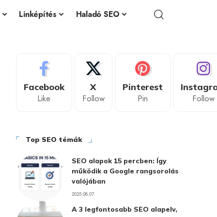
Linképítés
Haladó SEO
Facebook
X
Pinterest
Instagr
Like
Follow
Pin
Follow
Top SEO témák
SEO alapok 15 percben: Így
működik a Google rangsorolás
valójában
2025.08.07.
A 3 legfontosabb SEO alapelv,