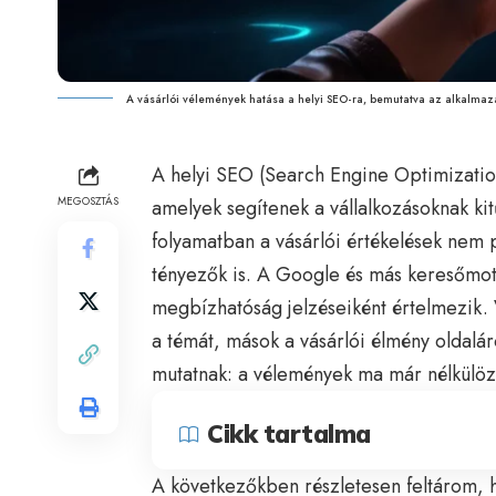
A vásárlói vélemények hatása a helyi SEO-ra, bemutatva az alkalmazá
A helyi
SEO
(Search Engine Optimization
MEGOSZTÁS
amelyek segítenek a vállalkozásoknak kitű
folyamatban a vásárlói értékelések nem 
tényezők is. A Google és más keresőmoto
megbízhatóság jelzéseiként értelmezik. 
a témát, mások a vásárlói élmény oldalá
mutatnak: a vélemények ma már nélkülöz
Cikk tartalma
A következőkben részletesen feltárom, h