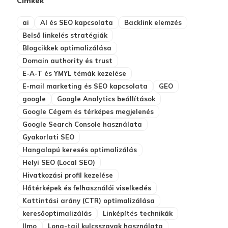
Címkék
ai
AI és SEO kapcsolata
Backlink elemzés
Belső linkelés stratégiák
Blogcikkek optimalizálása
Domain authority és trust
E-A-T és YMYL témák kezelése
E-mail marketing és SEO kapcsolata
GEO
google
Google Analytics beállítások
Google Cégem és térképes megjelenés
Google Search Console használata
Gyakorlati SEO
Hangalapú keresés optimalizálás
Helyi SEO (Local SEO)
Hivatkozási profil kezelése
Hőtérképek és felhasználói viselkedés
Kattintási arány (CTR) optimalizálása
keresőoptimalizálás
Linképítés technikák
llmo
Long-tail kulcsszavak használata