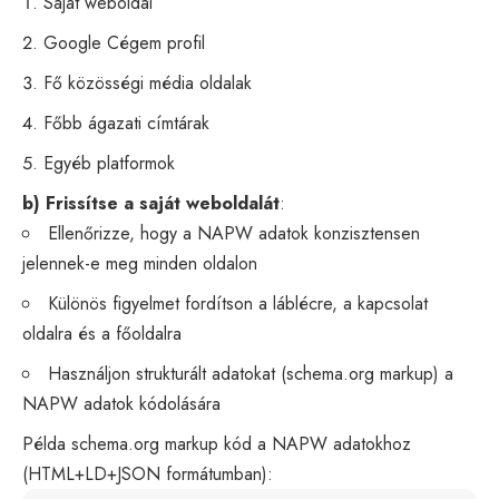
Saját weboldal
Google Cégem profil
Fő közösségi média oldalak
Főbb ágazati címtárak
Egyéb platformok
b) Frissítse a saját weboldalát
:
Ellenőrizze, hogy a NAPW adatok konzisztensen
jelennek-e meg minden oldalon
Különös figyelmet fordítson a láblécre, a kapcsolat
oldalra és a főoldalra
Használjon strukturált adatokat (schema.org markup) a
NAPW adatok kódolására
Példa schema.org markup kód a NAPW adatokhoz
(HTML+LD+JSON formátumban):