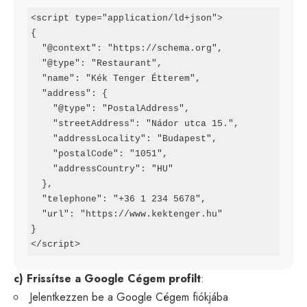
<script type="application/ld+json">

{

  "@context": "https://schema.org",

  "@type": "Restaurant",

  "name": "Kék Tenger Étterem",

  "address": {

    "@type": "PostalAddress",

    "streetAddress": "Nádor utca 15.",

    "addressLocality": "Budapest",

    "postalCode": "1051",

    "addressCountry": "HU"

  },

  "telephone": "+36 1 234 5678",

  "url": "https://www.kektenger.hu"

}

</script>
c) Frissítse a Google Cégem profilt
:
Jelentkezzen be a Google Cégem fiókjába