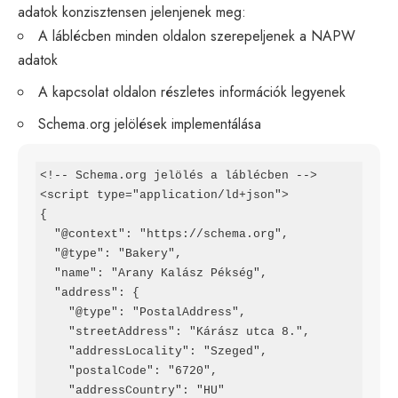
adatok konzisztensen jelenjenek meg:
A láblécben minden oldalon szerepeljenek a NAPW
adatok
A kapcsolat oldalon részletes információk legyenek
Schema.org jelölések implementálása
<!-- Schema.org jelölés a láblécben -->

<script type="application/ld+json">

{

  "@context": "https://schema.org",

  "@type": "Bakery",

  "name": "Arany Kalász Pékség",

  "address": {

    "@type": "PostalAddress",

    "streetAddress": "Kárász utca 8.",

    "addressLocality": "Szeged",

    "postalCode": "6720",

    "addressCountry": "HU"
