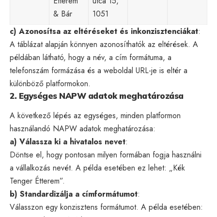
Étterem
utca 15,
& Bár
1051
c) Azonosítsa az eltéréseket és inkonzisztenciákat
:
A táblázat alapján könnyen azonosíthatók az eltérések. A
példában látható, hogy a név, a cím formátuma, a
telefonszám formázása és a weboldal URL-je is eltér a
különböző platformokon.
2. Egységes NAPW adatok meghatározása
A következő lépés az egységes, minden platformon
használandó NAPW adatok meghatározása:
a) Válassza ki a hivatalos nevet
:
Döntse el, hogy pontosan milyen formában fogja használni
a vállalkozás nevét. A példa esetében ez lehet: „Kék
Tenger Étterem”.
b) Standardizálja a címformátumot
:
Válasszon egy konzisztens formátumot. A példa esetében: