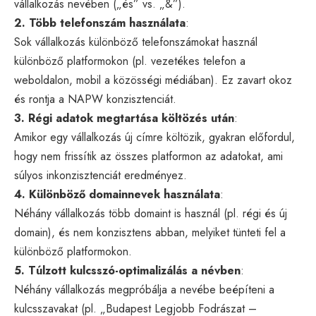
vállalkozás nevében („és” vs. „&”).
2. Több telefonszám használata
:
Sok vállalkozás különböző telefonszámokat használ
különböző platformokon (pl. vezetékes telefon a
weboldalon, mobil a közösségi médiában). Ez zavart okoz
és rontja a NAPW konzisztenciát.
3. Régi adatok megtartása költözés után
:
Amikor egy vállalkozás új címre költözik, gyakran előfordul,
hogy nem frissítik az összes platformon az adatokat, ami
súlyos inkonzisztenciát eredményez.
4. Különböző domainnevek használata
:
Néhány vállalkozás több domaint is használ (pl. régi és új
domain), és nem konzisztens abban, melyiket tünteti fel a
különböző platformokon.
5. Túlzott kulcsszó-optimalizálás a névben
:
Néhány vállalkozás megpróbálja a nevébe beépíteni a
kulcsszavakat (pl. „Budapest Legjobb Fodrászat –