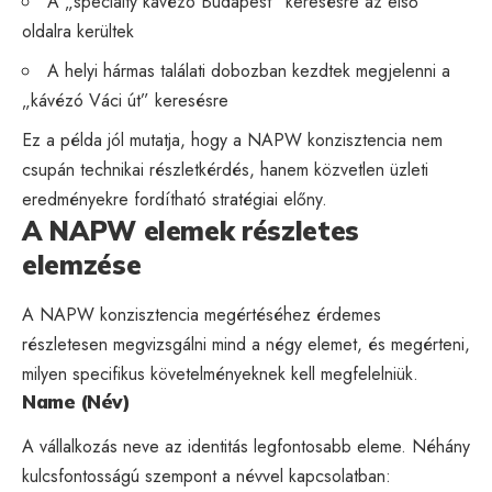
A „specialty kávézó Budapest” keresésre az első
oldalra kerültek
A helyi hármas találati dobozban kezdtek megjelenni a
„kávézó Váci út” keresésre
Ez a példa jól mutatja, hogy a NAPW konzisztencia nem
csupán technikai részletkérdés, hanem közvetlen üzleti
eredményekre fordítható stratégiai előny.
A NAPW elemek részletes
elemzése
A NAPW konzisztencia megértéséhez érdemes
részletesen megvizsgálni mind a négy elemet, és megérteni,
milyen specifikus követelményeknek kell megfelelniük.
Name (Név)
A vállalkozás neve az identitás legfontosabb eleme. Néhány
kulcsfontosságú szempont a névvel kapcsolatban: