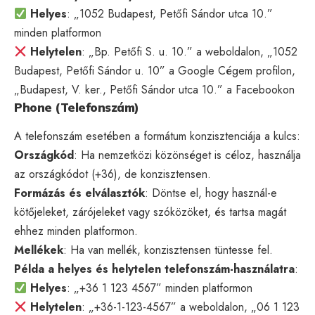
Helyes
: „1052 Budapest, Petőfi Sándor utca 10.”
minden platformon
Helytelen
: „Bp. Petőfi S. u. 10.” a weboldalon, „1052
Budapest, Petőfi Sándor u. 10” a Google Cégem profilon,
„Budapest, V. ker., Petőfi Sándor utca 10.” a Facebookon
Phone (Telefonszám)
A telefonszám esetében a formátum konzisztenciája a kulcs:
Országkód
: Ha nemzetközi közönséget is céloz, használja
az országkódot (+36), de konzisztensen.
Formázás és elválasztók
: Döntse el, hogy használ-e
kötőjeleket, zárójeleket vagy szóközöket, és tartsa magát
ehhez minden platformon.
Mellékek
: Ha van mellék, konzisztensen tüntesse fel.
Példa a helyes és helytelen telefonszám-használatra
:
Helyes
: „+36 1 123 4567” minden platformon
Helytelen
: „+36-1-123-4567” a weboldalon, „06 1 123