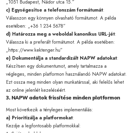
„1051 Budapest, Nádor utca 15.”
c) Egységesítse a telefonszám formátumát
:
Válasszon egy könnyen olvasható formátumot. A példa
esetében: „+36 1 234 5678”
d) Határozza meg a weboldal kanonikus URL-jét
:
Válassza ki a preferált formátumot. A példa esetében:
„https://www.kektenger.hu”
e) Dokumentálja a standardizált NAPW adatokat
:
Készítsen egy dokumentumot, amely tartalmazza a
végleges, minden platformon használandó NAPW adatokat.
Ezt ossza meg minden olyan munkatárssal, aki felelős lehet
az online jelenlét kezeléséért.
3. NAPW adatok frissítése minden platformon
Most következik a tényleges implementálás:
a) Prioritizálja a platformokat
:
Kezdje a legfontosabb platformokkal: