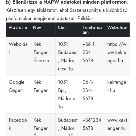
b) Ellenőrizze a NAPW adatokat minden platformon
:
Készítsen egy táblázatot, ahol összehasonlítja a különböző
platformokon megjelenő adatokat. Például:
Platform
Név
Cím
Telefonsz
Weboldal
ám
Webolda
Kék
1051
+36 1
https://w
l
Tenger
Budapest
234
ww.kekte
Étterem
, Nádor
5678
nger.hu
utca 15.
Google
Kék
1051
06-1-
kektenge
Cégem
Tenger
Bp.,
234-
r.hu
Nádor u.
5678
15.
Faceboo
Kék
Budapest
+361234
www.kekt
k
Tenger
, Nádor
5678
enger.hu