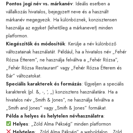
Pontos jogi név vs. márkanév
: Ideális esetben a
vállalkozás hivatalos, bejegyzett neve és a használt
márkanév megegyezik. Ha különböznek, konzisztensen
használja az egyiket (lehetőleg a márkanevet) minden
platformon.
Kiegészítők és módosítók
: Kerülje a név különböző
változatainak használatát. Például, ha a hivatalos név „Fehér
Rózsa Étterem”, ne használja felváltva a „Fehér Rózsa”,
„Fehér Rózsa Restaurant” vagy „Fehér Rózsa Étterem és
Bár” változatokat.
Speciális karakterek és formázás
: Ügyeljen a speciális
karakterek (pl. &, -, ‘, „) konzisztens használatára. Ha a
hivatalos név „Smith & Jones”, ne használja felváltva a
„Smith and Jones” vagy „Smith & Jones” formákat.
Példa a helyes és helytelen névhasználatra
:
Helyes
: „Zöld Alma Pékség” minden platformon
Helytelen
: „Zöld Alma Pékség” a weboldalon, „Zöld