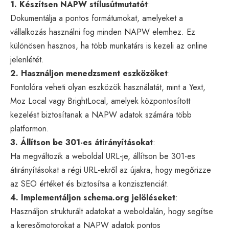
1. Készítsen NAPW stílusútmutatót
:
Dokumentálja a pontos formátumokat, amelyeket a
vállalkozás használni fog minden NAPW elemhez. Ez
különösen hasznos, ha több munkatárs is kezeli az online
jelenlétét.
2. Használjon menedzsment eszközöket
:
Fontolóra veheti olyan eszközök használatát, mint a Yext,
Moz Local vagy BrightLocal, amelyek központosított
kezelést biztosítanak a NAPW adatok számára több
platformon.
3. Állítson be 301-es átirányításokat
:
Ha megváltozik a weboldal URL-je, állítson be 301-es
átirányításokat a régi URL-ekről az újakra, hogy megőrizze
az SEO értéket és biztosítsa a konzisztenciát.
4. Implementáljon schema.org jelöléseket
:
Használjon strukturált adatokat a weboldalán, hogy segítse
a keresőmotorokat a NAPW adatok pontos