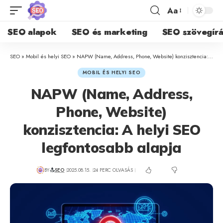
Aa
SEO alapok
SEO és marketing
SEO szövegírá
SEO
»
Mobil és helyi SEO
»
NAPW (Name, Address, Phone, Website) konzisztencia: A helyi SEO legfontosabb alapja
MOBIL ÉS HELYI SEO
NAPW (Name, Address,
Phone, Website)
konzisztencia: A helyi SEO
legfontosabb alapja
BY
SEO
2025.08.15.
24 PERC OLVASÁS