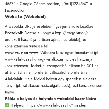
4567” a Google Cégem profilon, „06(1)1234567” a
Facebookon
Website (Weboldal)
A weboldal URL-je esetében figyeljen a következőkre:
Protokoll
: Döntse el, hogy a http:// vagy
https
://
protokollt használja (erősen ajánlott az utóbbi), és
konzisztensen tüntesse fel.
www vs. non-www
: Válassza ki az egyik formátumot (pl.
www.vallalkozas.hu vagy vallalkozas.hu), és használja
konzisztensen. Technikai szempontból állítson be 301-es
átirányítást a nem preferált változatról a preferáltra.
Aloldalak
: Ha a főoldal helyett egy specifikus aloldalra
irányít (pl. vallalkozas.hu/szolgaltatasok), ezt konzisztensen
tegye.
Példa a helyes és helytelen weboldal-használatra
:
Helyes
: „https://www.vallalkozas.hu” minden