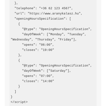
  },

  "telephone": "+36 62 123 4567",

  "url": "https://www.aranykalasz.hu",

  "openingHoursSpecification": [

    {

      "@type": "OpeningHoursSpecification",

      "dayOfWeek": ["Monday", "Tuesday", 
"Wednesday", "Thursday", "Friday"],

      "opens": "06:00",

      "closes": "19:00"

    },

    {

      "@type": "OpeningHoursSpecification",

      "dayOfWeek": ["Saturday"],

      "opens": "07:00",

      "closes": "14:00"

    }

  ]

}

</script>