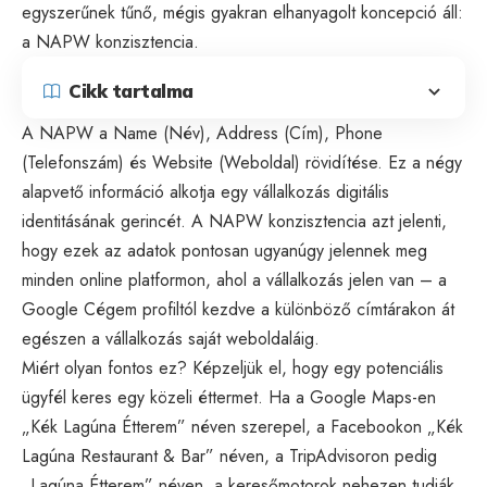
egyszerűnek tűnő, mégis gyakran elhanyagolt koncepció áll:
a NAPW konzisztencia.
Cikk tartalma
A NAPW a Name (Név), Address (Cím), Phone
(Telefonszám) és Website (Weboldal) rövidítése. Ez a négy
alapvető információ alkotja egy vállalkozás digitális
identitásának gerincét. A NAPW konzisztencia azt jelenti,
hogy ezek az adatok pontosan ugyanúgy jelennek meg
minden online platformon, ahol a vállalkozás jelen van – a
Google Cégem
profiltól kezdve a különböző címtárakon át
egészen a vállalkozás saját weboldaláig.
Miért olyan fontos ez? Képzeljük el, hogy egy potenciális
ügyfél keres egy közeli éttermet. Ha a Google Maps-en
„Kék Lagúna Étterem” néven szerepel, a Facebookon „Kék
Lagúna Restaurant & Bar” néven, a TripAdvisoron pedig
„Lagúna Étterem” néven, a keresőmotorok nehezen tudják