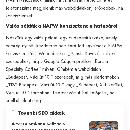
NAP hivatkozások (amikor a vállalkozás neve, címe és
telefonszáma megjelenik más weboldalakon) erősebbek, ha
konzisztensek.
Valós példák a NAPW konzisztencia hatásáról
Nézzünk egy valós példát: egy budapesti kávézó, amely
nemrég nyitott, kezdetben nem fordított figyelmet a NAPW
konzisztenciára. Weboldalukon „Barista Kávézó” néven
szerepeltek, míg a Google Cégem profilon „Barista
Specialty Coffee” néven. Címként a weboldalon
„Budapest, Váci út 10.” szerepelt, míg más platformokon
„1132 Budapest, Váci út 10.” vagy „Budapest, XIII. kerület,
Váci út 10.” formában. Telefonszámuk hol kötőjellel, hol
anélkül jelent meg.
További SEO cikkek
A tartalomkannibalizáció
felismerése és megoldása: Ne