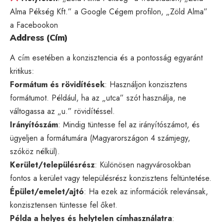
Alma Pékség Kft.” a Google Cégem profilon, „Zöld Alma”
a Facebookon
Address (Cím)
A cím esetében a konzisztencia és a pontosság egyaránt
kritikus:
Formátum és rövidítések
: Használjon konzisztens
formátumot. Például, ha az „utca” szót használja, ne
váltogassa az „u.” rövidítéssel.
Irányítószám
: Mindig tüntesse fel az irányítószámot, és
ügyeljen a formátumára (Magyarországon 4 számjegy,
szóköz nélkül).
Kerület/településrész
: Különösen nagyvárosokban
fontos a kerület vagy településrész konzisztens feltüntetése.
Épület/emelet/ajtó
: Ha ezek az információk relevánsak,
konzisztensen tüntesse fel őket.
Példa a helyes és helytelen címhasználatra
: