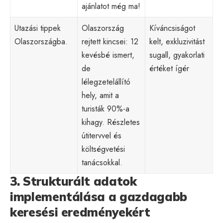
ajánlatot még ma!
Utazási tippek
Olaszország
Kíváncsiságot
Olaszországba.
rejtett kincsei: 12
kelt, exkluzivitást
kevésbé ismert,
sugall, gyakorlati
de
értéket ígér
lélegzetelállító
hely, amit a
turisták 90%-a
kihagy. Részletes
útitervvel és
költségvetési
tanácsokkal.
3. Strukturált adatok
implementálása a gazdagabb
keresési eredményekért