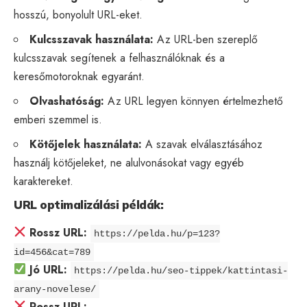
hosszú, bonyolult URL-eket.
Kulcsszavak használata:
Az URL-ben szereplő
kulcsszavak segítenek a felhasználóknak és a
keresőmotoroknak egyaránt.
Olvashatóság:
Az URL legyen könnyen értelmezhető
emberi szemmel is.
Kötőjelek használata:
A szavak elválasztásához
használj kötőjeleket, ne alulvonásokat vagy egyéb
karaktereket.
URL optimalizálási példák:
Rossz URL:
https
://pelda.hu/p=123?
id=456&cat=789
Jó URL:
https://pelda.hu/seo-tippek/kattintasi-
arany-novelese/
Rossz URL: