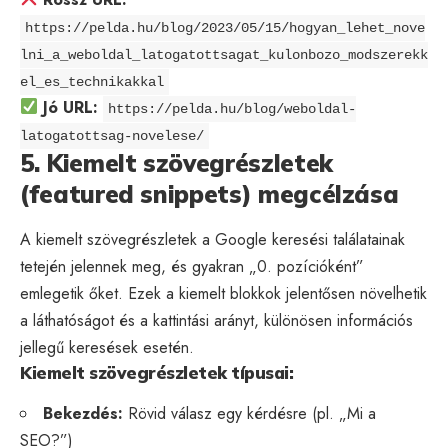
https://pelda.hu/blog/2023/05/15/hogyan_lehet_nove
lni_a_weboldal_latogatottsagat_kulonbozo_modszerekk
el_es_technikakkal
Jó URL:
https://pelda.hu/blog/weboldal-
latogatottsag-novelese/
5. Kiemelt szövegrészletek
(featured snippets) megcélzása
A kiemelt szövegrészletek a Google keresési találatainak
tetején jelennek meg, és gyakran „0. pozícióként”
emlegetik őket. Ezek a kiemelt blokkok jelentősen növelhetik
a láthatóságot és a kattintási arányt, különösen információs
jellegű keresések esetén.
Kiemelt szövegrészletek típusai:
Bekezdés:
Rövid válasz egy kérdésre (pl. „Mi a
SEO?”)