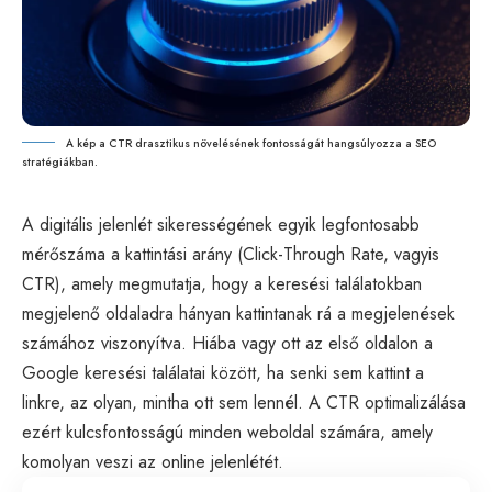
A kép a CTR drasztikus növelésének fontosságát hangsúlyozza a SEO
stratégiákban.
A digitális jelenlét sikerességének egyik legfontosabb
mérőszáma a kattintási arány (Click-Through Rate, vagyis
CTR), amely megmutatja, hogy a keresési találatokban
megjelenő oldaladra hányan kattintanak rá a megjelenések
számához viszonyítva. Hiába vagy ott az első oldalon a
Google keresési találatai között, ha senki sem kattint a
linkre, az olyan, mintha ott sem lennél. A CTR optimalizálása
ezért kulcsfontosságú minden weboldal számára, amely
komolyan veszi az online jelenlétét.