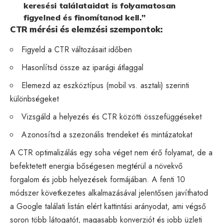
keresési találataidat is folyamatosan
figyelned és finomítanod kell.”
CTR mérési és elemzési szempontok:
Figyeld a CTR változásait időben
Hasonlítsd össze az iparági átlaggal
Elemezd az eszköztípus (mobil vs. asztali) szerinti
különbségeket
Vizsgáld a helyezés és CTR közötti összefüggéseket
Azonosítsd a szezonális trendeket és mintázatokat
A CTR optimalizálás egy soha véget nem érő folyamat, de a
befektetett energia bőségesen megtérül a növekvő
forgalom és jobb helyezések formájában. A fenti 10
módszer következetes alkalmazásával jelentősen javíthatod
a Google találati listán elért kattintási arányodat, ami végső
soron több látogatót, magasabb konverziót és jobb üzleti