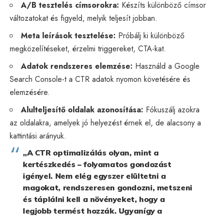
A/B tesztelés címsorokra:
Készíts különböző címsor
változatokat és figyeld, melyik teljesít jobban.
Meta leírások tesztelése:
Próbálj ki különböző
megközelítéseket, érzelmi triggereket, CTA-kat.
Adatok rendszeres elemzése:
Használd a Google
Search Console-t a CTR adatok nyomon követésére és
elemzésére.
Alulteljesítő oldalak azonosítása:
Fókuszálj azokra
az oldalakra, amelyek jó helyezést érnek el, de alacsony a
kattintási arányuk.
„A CTR optimalizálás olyan, mint a
kertészkedés – folyamatos gondozást
igényel. Nem elég egyszer elültetni a
magokat, rendszeresen gondozni, metszeni
és táplálni kell a növényeket, hogy a
legjobb termést hozzák. Ugyanígy a