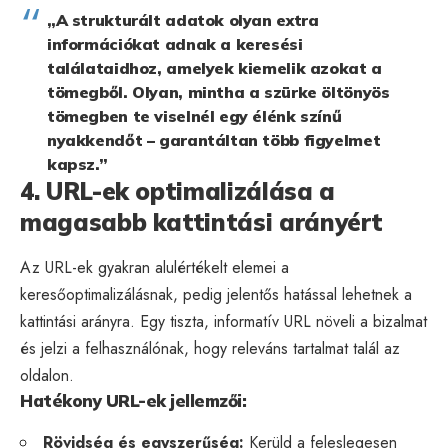
„A strukturált adatok olyan extra
információkat adnak a keresési
találataidhoz, amelyek kiemelik azokat a
tömegből. Olyan, mintha a szürke öltönyös
tömegben te viselnél egy élénk színű
nyakkendőt – garantáltan több figyelmet
kapsz.”
4. URL-ek optimalizálása a
magasabb kattintási arányért
Az URL-ek gyakran alulértékelt elemei a
keresőoptimalizálásnak, pedig jelentős hatással lehetnek a
kattintási arányra. Egy tiszta, informatív URL növeli a bizalmat
és jelzi a felhasználónak, hogy releváns tartalmat talál az
oldalon.
Hatékony URL-ek jellemzői:
Rövidség és egyszerűség:
Kerüld a feleslegesen