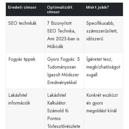
Eredeti címsor
Optimalizált
Miért jobb?
címsor
SEO
technikák
7 Bizonyított
Specifikusabb,
SEO Technika,
számszerűsített,
Ami 2023-ban is
időszerű
Működik
Fogyás tippek
Gyors Fogyás: 5
Ígéretet tesz,
Tudományosan
megbízhatóságot
Igazolt Módszer
sugall
Eredményekkel
Lakáshitel
Lakáshitel
Konkrét eszközt
információk
Kalkulátor:
és gyors
Számold Ki
megoldást kínál
Pontos
Törlesztőrészlete