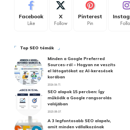
Facebook
X
Pinterest
Insta
Like
Follow
Pin
Foll
Top SEO témák
Minden a Google Preferred
Sources-ról – Hogyan ne veszíts
el látogatókat az AI-keresések
korában
2026.06.11.
SEO alapok 15 percben: Így
működik a Google rangsorolás
valójában
2025.08.07.
A 3 legfontosabb SEO alapelv,
amit minden vállalkozónak