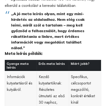
elkerüld a csonkolást a keresési találatokban.
„A jó meta leírás olyan, mint egy mini-
hirdetés az oldaladhoz. Nem elég csak
leírni, miről szól a tartalom – meg kell
győznöd a felhasználót, hogy érdemes
rákattintania a linkre, mert értékes
információt vagy megoldást találhat
nálad.”
Meta leírás példák:
Gyenge meta
Erős meta leírás
Miért jobb?
leírás
Információk
Kezdő
Specifikus,
kutyatartásról és
kutyatartóknak:
célcsoportot
kutyákról.
Részletes
megszólító,
útmutató az első
konkrét értéket
30 naphoz,
kínál