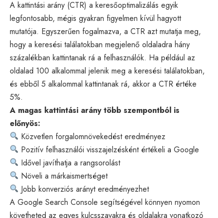
A kattintási arány (CTR) a keresőoptimalizálás egyik
legfontosabb, mégis gyakran figyelmen kívül hagyott
mutatója. Egyszerűen fogalmazva, a CTR azt mutatja meg,
hogy a keresési találatokban megjelenő oldaladra hány
százalékban kattintanak rá a felhasználók. Ha például az
oldalad 100 alkalommal jelenik meg a keresési találatokban,
és ebből 5 alkalommal kattintanak rá, akkor a CTR értéke
5%.
A magas kattintási arány több szempontból is
előnyös:
Közvetlen forgalomnövekedést eredményez
Pozitív felhasználói visszajelzésként értékeli a Google
Idővel javíthatja a rangsorolást
Növeli a márkaismertséget
Jobb konverziós arányt eredményezhet
A
Google Search Console
segítségével könnyen nyomon
követheted az egyes kulcsszavakra és oldalakra vonatkozó