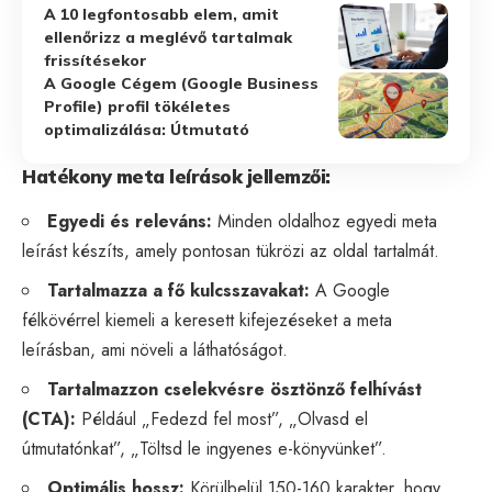
A 10 legfontosabb elem, amit
ellenőrizz a meglévő tartalmak
frissítésekor
A Google Cégem (Google Business
Profile) profil tökéletes
optimalizálása: Útmutató
Hatékony meta leírások jellemzői:
Egyedi és releváns:
Minden oldalhoz egyedi meta
leírást készíts, amely pontosan tükrözi az oldal tartalmát.
Tartalmazza a fő kulcsszavakat:
A Google
félkövérrel kiemeli a keresett kifejezéseket a meta
leírásban, ami növeli a láthatóságot.
Tartalmazzon cselekvésre ösztönző felhívást
(CTA):
Például „Fedezd fel most”, „Olvasd el
útmutatónkat”, „Töltsd le ingyenes e-könyvünket”.
Optimális hossz:
Körülbelül 150-160 karakter, hogy