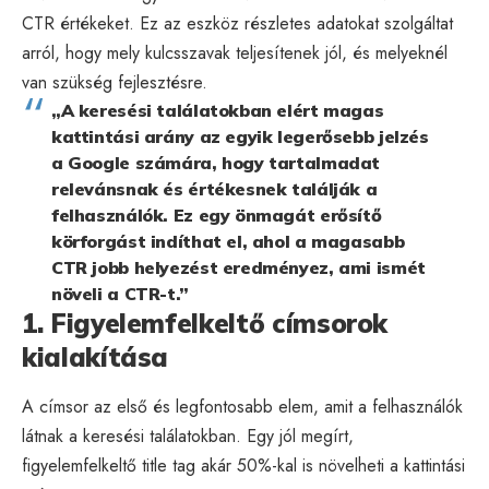
CTR értékeket. Ez az eszköz részletes adatokat szolgáltat
arról, hogy mely kulcsszavak teljesítenek jól, és melyeknél
van szükség fejlesztésre.
„A keresési találatokban elért magas
kattintási arány az egyik legerősebb jelzés
a Google számára, hogy tartalmadat
relevánsnak és értékesnek találják a
felhasználók. Ez egy önmagát erősítő
körforgást indíthat el, ahol a magasabb
CTR jobb helyezést eredményez, ami ismét
növeli a CTR-t.”
1. Figyelemfelkeltő címsorok
kialakítása
A címsor az első és legfontosabb elem, amit a felhasználók
látnak a keresési találatokban. Egy jól megírt,
figyelemfelkeltő title tag akár 50%-kal is növelheti a kattintási