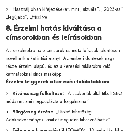
Használj olyan kifejezéseket, mint „aktuális”, „2023-as”,
„legújabb”, „frissítve”
8. Érzelmi hatás kiváltása a
címsorokban és leírásokban
Az érzelmekre ható címsorok és meta leírások jelentősen
növelhetik a kattintási arányt. Az emberi döntések nagy
része érzelmi alapú, és ez a keresési találatokra való
kattintásoknál sincs másképp.
Érzelmi triggerek a keresési találatokban:
Kíváncsiság felkeltése:
„A szakértők által titkolt SEO
módszer, ami megduplázta a forgalmamat”
Sürgősség érzése:
„Utolsó lehetőség:
Adókedvezmények, amiket még idén kihasználhatsz”
Félelem a kimaradástól (FOMO):
„10 weboldal hiba,