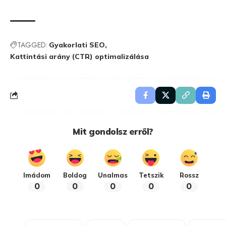
TAGGED:
Gyakorlati SEO
Kattintási arány (CTR) optimalizálása
Mit gondolsz erről?
Imádom
Boldog
Unalmas
Tetszik
Rossz
0
0
0
0
0