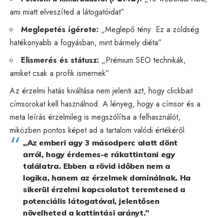
ami miatt elveszíted a látogatóidat”
Meglepetés ígérete:
„Meglepő tény: Ez a zöldség
hatékonyabb a fogyásban, mint bármely diéta”
Elismerés és státusz:
„Prémium SEO technikák,
amiket csak a profik ismernek”
Az érzelmi hatás kiváltása nem jelenti azt, hogy clickbait
címsorokat kell használnod. A lényeg, hogy a címsor és a
meta leírás érzelmileg is megszólítsa a felhasználót,
miközben pontos képet ad a tartalom valódi értékéről.
„Az emberi agy 3 másodperc alatt dönt
arról, hogy érdemes-e rákattintani egy
találatra. Ebben a rövid időben nem a
logika, hanem az érzelmek dominálnak. Ha
sikerül érzelmi kapcsolatot teremtened a
potenciális látogatóval, jelentősen
növelheted a kattintási arányt.”