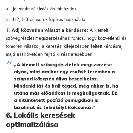
Jól strukturált listák és táblázatok
H2, H3 címsorok logikus használata
Adj közvetlen választ a kérdésre:
A kiemelt
szövegrészlet megszerzéséhez fontos, hogy közvetlenül és
tömören válaszolj a keresési kifejezésben feltett kérdésre,
majd ezt követően fejtsd ki részletesebben.
„A kiemelt szövegrészletek megszerzése
olyan, mint amikor egy zsúfolt teremben a
színpad közepén állva beszélhetsz.
Mindenki lát és hall téged, még akkor is, ha
utána más előadókat is meghallgatnak. Ez
a kitüntetett pozíció önmagában is
bizalmat és tekintélyt kölcsönöz.”
6. Lokális keresések
optimalizálása