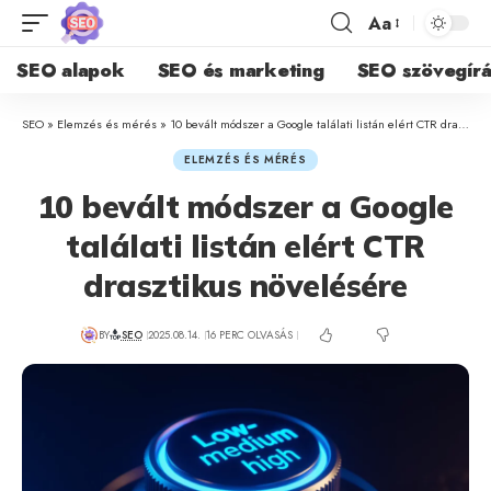
Aa
SEO alapok
SEO és marketing
SEO szövegírá
SEO
»
Elemzés és mérés
»
10 bevált módszer a Google találati listán elért CTR drasztikus növelésére
ELEMZÉS ÉS MÉRÉS
10 bevált módszer a Google
találati listán elért CTR
drasztikus növelésére
BY
SEO
2025.08.14.
16 PERC OLVASÁS