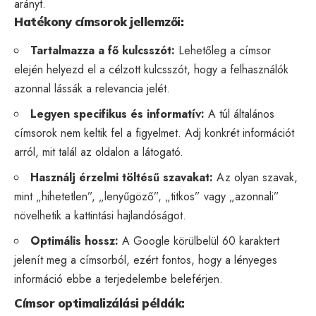
arányt.
Hatékony címsorok jellemzői:
Tartalmazza a fő kulcsszót:
Lehetőleg a címsor
elején helyezd el a célzott kulcsszót, hogy a felhasználók
azonnal lássák a relevancia jelét.
Legyen specifikus és informatív:
A túl általános
címsorok
nem keltik fel a figyelmet. Adj konkrét információt
arról, mit talál az oldalon a látogató.
Használj érzelmi töltésű szavakat:
Az olyan szavak,
mint „hihetetlen”, „lenyűgöző”, „titkos” vagy „azonnali”
növelhetik a kattintási hajlandóságot.
Optimális hossz:
A Google körülbelül 60 karaktert
jelenít meg a címsorból, ezért fontos, hogy a lényeges
információ ebbe a terjedelembe beleférjen.
Címsor optimalizálási példák: