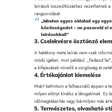
leírások összeütközéshez vezethetnek a 
rangsorolását.
„Minden egyes oldalad egy egye
közönségedet – ne pazarold el 
leírásokkal!”
3. Cselekvésre ösztönző ele
A hatékony meta leírás nem csak informál
módú igéket, mint például: „Fedezd fel”, 
a kifejezések növelik a sürgősség érzetét 
4. Értékajánlat kiemelése
Miért kattintson a felhasználó éppen a 
milyen előnyt kínálsz a látogatónak. Ez 
időmegtakarítás vagy bármilyen más érték
5. Természetes, olvasható stí