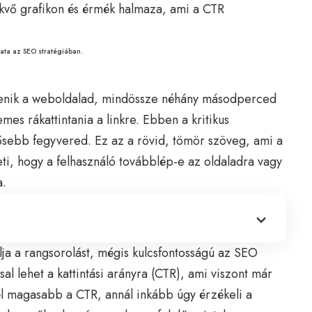
ata az SEO stratégiában.
elenik a weboldalad, mindössze néhány másodperced
es rákattintania a linkre. Ebben a kritikus
rősebb fegyvered. Ez az a rövid, tömör szöveg, ami a
eti, hogy a felhasználó továbblép-e az oldaladra vagy
a.
lja a rangsorolást, mégis kulcsfontosságú az
SEO
al lehet a kattintási arányra (CTR), ami viszont már
él magasabb a CTR, annál inkább úgy érzékeli a