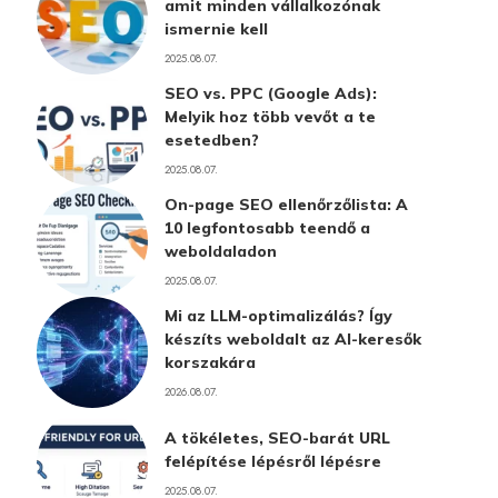
amit minden vállalkozónak
ismernie kell
2025.08.07.
SEO vs. PPC (Google Ads):
Melyik hoz több vevőt a te
esetedben?
2025.08.07.
On-page SEO ellenőrzőlista: A
10 legfontosabb teendő a
weboldaladon
2025.08.07.
Mi az LLM-optimalizálás? Így
készíts weboldalt az AI-keresők
korszakára
2026.08.07.
A tökéletes, SEO-barát URL
felépítése lépésről lépésre
2025.08.07.