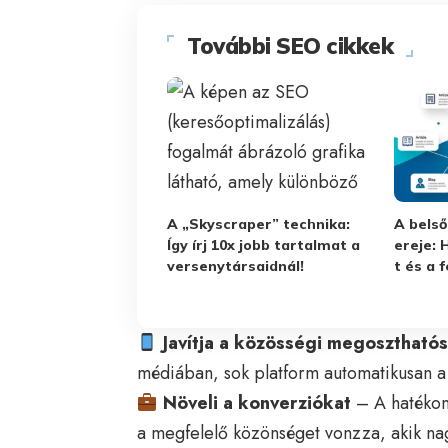
További SEO cikkek
A „Skyscraper” technika:
A belső
Így írj 10x jobb tartalmat a
ereje: 
versenytársaidnál!
t és a 
Javítja a közösségi megosztható
médiában, sok platform automatikusan a 
Növeli a konverziókat
– A hatékony
a megfelelő közönséget vonzza, akik na