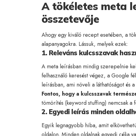
A tökéletes meta l
összetevője
Ahogy egy kiváló recept esetében, a tök
alapanyagokra. Lássuk, melyek ezek:
1. Releváns kulcsszavak hasz
A meta leírásban mindig szerepelnie kel
felhasználó keresést végez, a Google fél
leírásban, ami növeli a láthatóságot és a
Fontos, hogy a kulcsszavak termész
tömörítés (keyword stuffing) nemcsak a f
2. Egyedi leírás minden oldal
Egyik legnagyobb hiba, amit elkövethetü
oldalon. Minden oldalnak egyedi célja va