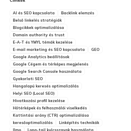
Címkék
AI és SEO kapcsolata
Backlink elemzés
Belső linkelés stratégiák
Blogcikkek optimalizálása
Domain authority és trust
E-A-T és YMYL témák kezelése
E-mail marketing és SEO kapcsolata
GEO
Google Analytics beállítások
Google Cégem és térképes megjelenés
Google Search Console használata
Gyakorlati SEO
Hangalapú keresés optimalizálás
Helyi SEO (Local SEO)
Hivatkozási profil kezelése
Hőtérképek és felhasználói viselkedés
Kattintási arány (CTR) optimalizálása
keresőoptimalizálás
Linképítés technikák
llmo
Long-tail kulcsszavak használata