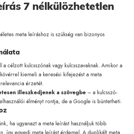
eírás 7 nélkülözhetetlen
életes meta leíráshoz is szükség van bizonyos
nálata
l a célzott kulcsszónak vagy kulcsszavaknak. Amikor a
kövérrel kiemeli a keresési kifejezést a meta
 relevancia érzetét.
etesen illeszkedjenek a szövegbe
– a kulcsszó-
elhasználói élményt rontja, de a Google is büntetheti.
hoz
nk, ha ugyanazt a meta leírást használjuk több
n, így egyedi meta leírást érdemel. A duplikált meta