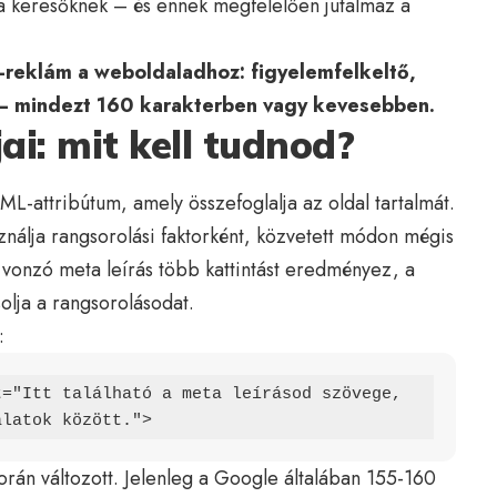
 a keresőknek – és ennek megfelelően jutalmaz a
ni-reklám a weboldaladhoz: figyelemfelkeltő,
 – mindezt 160 karakterben vagy kevesebben.
ai: mit kell tudnod?
L-attribútum, amely összefoglalja az oldal tartalmát.
ználja rangsorolási faktorként, közvetett módon mégis
vonzó meta leírás több kattintást eredményez, a
lja a rangsorolásodat.
:
="Itt található a meta leírásod szövege, 
álatok között.">
orán változott. Jelenleg a Google általában 155-160