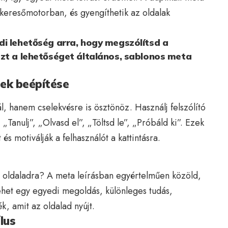
keresőmotorban, és gyengíthetik az oldalak
di lehetőség arra, hogy megszólítsd a
ezt a lehetőséget általános, sablonos meta
mek beépítése
, hanem cselekvésre is ösztönöz. Használj felszólító
„Tanulj”, „Olvasd el”, „Töltsd le”, „Próbáld ki”. Ezek
és motiválják a felhasználót a kattintásra.
te oldaladra? A meta leírásban egyértelműen közöld,
lehet egy egyedi megoldás, különleges tudás,
, amit az oldalad nyújt.
lus