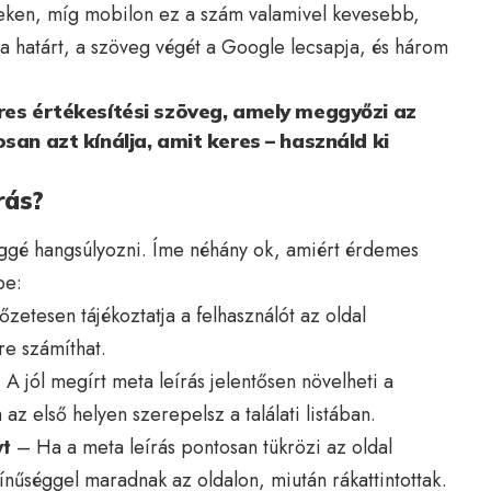
épeken, míg mobilon ez a szám valamivel kevesebb,
 a határt, a szöveg végét a Google lecsapja, és három
res értékesítési szöveg, amely meggyőzi az
san azt kínálja, amit keres – használd ki
rás?
éggé hangsúlyozni. Íme néhány ok, amiért érdemes
be:
zetesen tájékoztatja a felhasználót az oldal
re számíthat.
A jól megírt meta leírás jelentősen növelheti a
az első helyen szerepelsz a találati listában.
yt
– Ha a meta leírás pontosan tükrözi az oldal
ínűséggel maradnak az oldalon, miután rákattintottak.