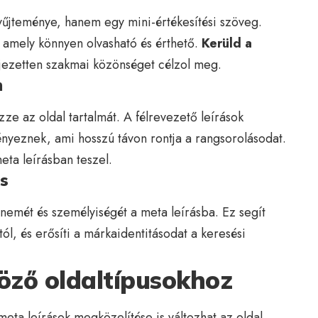
yűjteménye, hanem egy mini-értékesítési szöveg.
, amely könnyen olvasható és érthető.
Kerüld a
ejezetten szakmai közönséget célzol meg.
m
zze az oldal tartalmát. A félrevezető leírások
nyeznek, ami hosszú távon rontja a rangsorolásodat.
eta leírásban teszel.
és
emét és személyiségét a meta leírásba. Ez segít
l, és erősíti a márkaidentitásodat a keresési
öző oldaltípusokhoz
ta leírások megközelítése is változhat az oldal