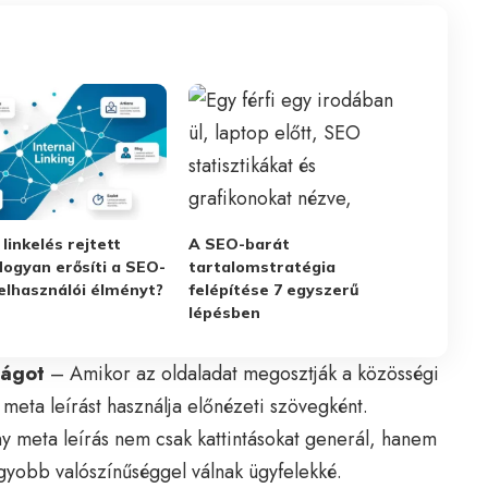
 linkelés rejtett
A SEO-barát
Hogyan erősíti a SEO-
tartalomstratégia
felhasználói élményt?
felépítése 7 egyszerű
lépésben
ságot
– Amikor az oldaladat megosztják a közösségi
meta leírást használja előnézeti szövegként.
 meta leírás nem csak kattintásokat generál, hanem
gyobb valószínűséggel válnak ügyfelekké.