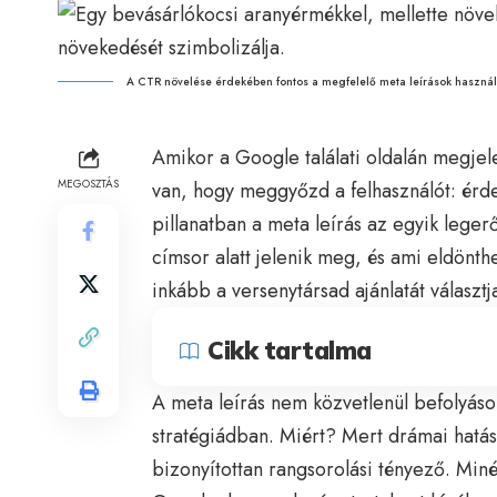
A CTR növelése érdekében fontos a megfelelő meta leírások használ
Amikor a Google találati oldalán megj
MEGOSZTÁS
van, hogy meggyőzd a felhasználót: érdem
pillanatban a meta leírás az egyik lege
címsor alatt jelenik meg, és ami eldönth
inkább a versenytársad ajánlatát választj
Cikk tartalma
A meta leírás nem közvetlenül befolyáso
stratégiádban. Miért? Mert drámai hatáss
bizonyítottan rangsorolási tényező. Min