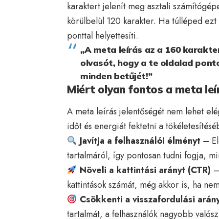
karaktert jelenít meg asztali számítóg
körülbelül 120 karakter. Ha túlléped ezt
ponttal helyettesíti.
„A meta leírás az a 160 karakte
olvasót, hogy a te oldalad ponto
minden betűjét!”
Miért olyan fontos a meta leí
A meta leírás jelentőségét nem lehet el
időt és energiát fektetni a tökéletesítésé
Javítja a felhasználói élményt
– Elő
tartalmáról, így pontosan tudni fogja, mi
Növeli a kattintási arányt (CTR)
– 
kattintások számát, még akkor is, ha nem 
Csökkenti a visszafordulási arán
tartalmát, a felhasználók nagyobb valósz