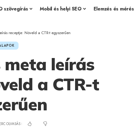
O szövegírás
Mobil és helyi SEO
Elemzés és mérés
leírás receptje: Növeld a CTR-t egyszerűen
ALAPOK
 meta leírás
öveld a CTR-t
zerűen
PERC OLVASÁS