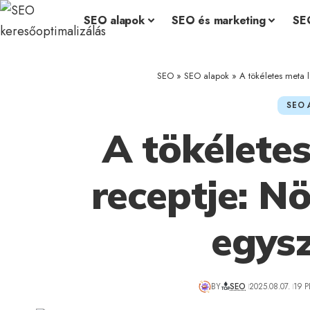
SEO alapok
SEO és marketing
SE
SEO
»
SEO alapok
»
A tökéletes meta 
SEO 
A tökéletes
receptje: N
egys
BY
SEO
2025.08.07.
19 