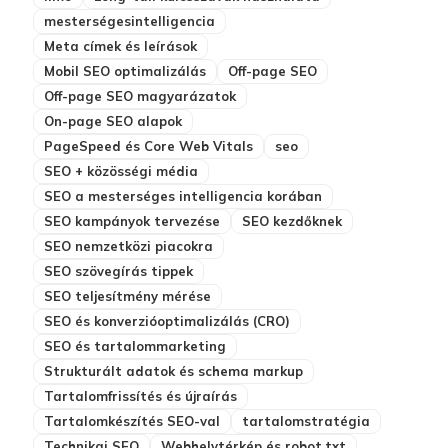
mesterségesintelligencia
Meta címek és leírások
Mobil SEO optimalizálás
Off-page SEO
Off-page SEO magyarázatok
On-page SEO alapok
PageSpeed és Core Web Vitals
seo
SEO + közösségi média
SEO a mesterséges intelligencia korában
SEO kampányok tervezése
SEO kezdőknek
SEO nemzetközi piacokra
SEO szövegírás tippek
SEO teljesítmény mérése
SEO és konverzióoptimalizálás (CRO)
SEO és tartalommarketing
Strukturált adatok és schema markup
Tartalomfrissítés és újraírás
Tartalomkészítés SEO-val
tartalomstratégia
Technikai SEO
Webhelytérkép és robot.txt