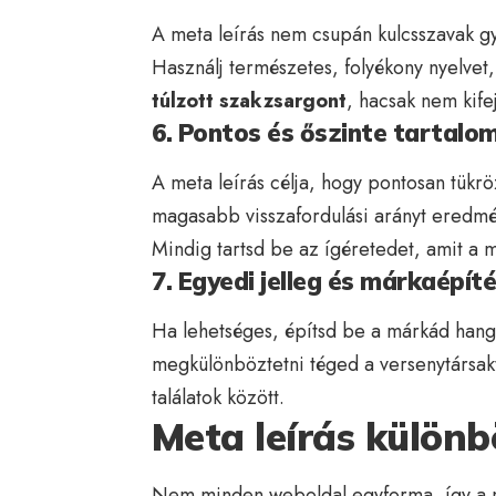
A meta leírás nem csupán kulcsszavak g
Használj természetes, folyékony nyelvet
túlzott szakzsargont
, hacsak nem kif
6. Pontos és őszinte tartalo
A meta leírás célja, hogy pontosan tükrö
magasabb visszafordulási arányt eredmé
Mindig tartsd be az ígéretedet, amit a m
7. Egyedi jelleg és márkaépít
Ha lehetséges, építsd be a márkád hangn
megkülönböztetni téged a versenytársaktó
találatok között.
Meta leírás különb
Nem minden weboldal egyforma, így a me