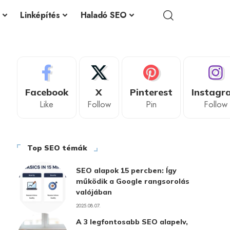
Linképítés
Haladó SEO
Facebook
X
Pinterest
Instagr
Like
Follow
Pin
Follow
Top SEO témák
SEO alapok 15 percben: Így
működik a Google rangsorolás
valójában
2025.08.07.
A 3 legfontosabb SEO alapelv,