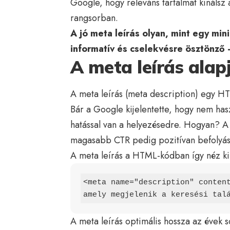
Google, hogy releváns tartalmat kínálsz
rangsorban.
A jó meta leírás olyan, mint egy mi
informatív és cselekvésre ösztönző
A meta leírás alapj
A meta leírás (meta description) egy HTM
Bár a Google kijelentette, hogy nem has
hatással van a helyezésedre. Hogyan? A 
magasabb CTR pedig pozitívan befolyáso
A meta leírás a HTML-kódban így néz ki
<meta name="description" content
amely megjelenik a keresési tal
A meta leírás optimális hossza az évek s