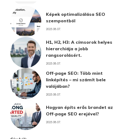
Képek optimalizálása SEO
szempontból
2025.08.07.
H1, H2, H3: A címsorok helyes
hierarchiája a jobb
rangsorolásért.
2025.08.07.
Off-page SEO: Több mint
linképítés – mi számít bele
valójában?
2025.08.07.
Hogyan építs erős brandet az
Off-page SEO erejével?
2025.08.07.