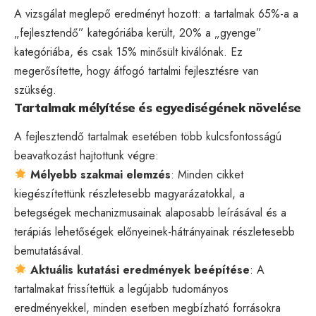
A vizsgálat meglepő eredményt hozott: a tartalmak 65%-a a
„fejlesztendő” kategóriába került, 20% a „gyenge”
kategóriába, és csak 15% minősült kiválónak. Ez
megerősítette, hogy átfogó tartalmi fejlesztésre van
szükség.
Tartalmak mélyítése és egyediségének növelése
A fejlesztendő tartalmak esetében több kulcsfontosságú
beavatkozást hajtottunk végre:
Mélyebb szakmai elemzés
: Minden cikket
kiegészítettünk részletesebb magyarázatokkal, a
betegségek mechanizmusainak alaposabb leírásával és a
terápiás lehetőségek előnyeinek-hátrányainak részletesebb
bemutatásával.
Aktuális kutatási eredmények beépítése
: A
tartalmakat frissítettük a legújabb tudományos
eredményekkel, minden esetben megbízható forrásokra