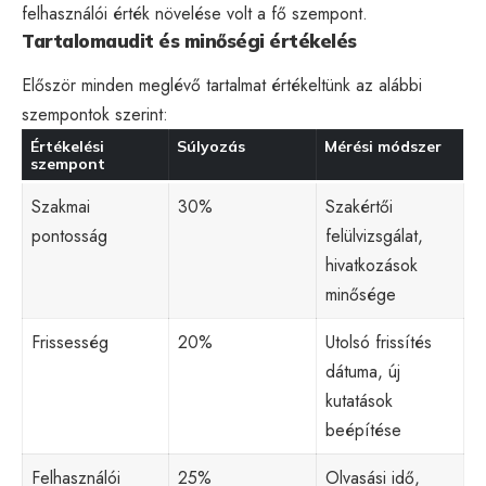
felhasználói érték növelése volt a fő szempont.
Tartalomaudit és minőségi értékelés
Először minden meglévő tartalmat értékeltünk az alábbi
szempontok szerint:
Értékelési
Súlyozás
Mérési módszer
szempont
Szakmai
30%
Szakértői
pontosság
felülvizsgálat,
hivatkozások
minősége
Frissesség
20%
Utolsó frissítés
dátuma, új
kutatások
beépítése
Felhasználói
25%
Olvasási idő,