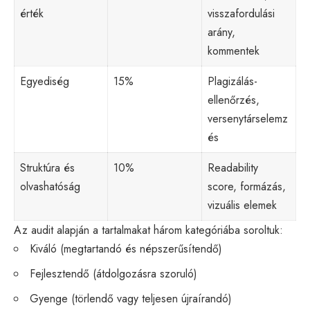
érték
visszafordulási
arány,
kommentek
Egyediség
15%
Plagizálás-
ellenőrzés,
versenytárselemz
és
Struktúra és
10%
Readability
olvashatóság
score, formázás,
vizuális elemek
Az audit alapján a tartalmakat három kategóriába soroltuk:
Kiváló (megtartandó és népszerűsítendő)
Fejlesztendő (átdolgozásra szoruló)
Gyenge (törlendő vagy teljesen újraírandó)