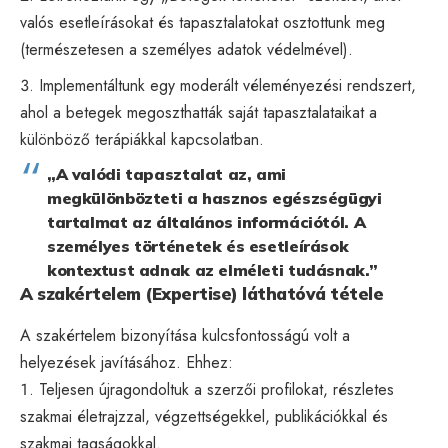
valós esetleírásokat és tapasztalatokat osztottunk meg
(természetesen a személyes adatok védelmével).
Implementáltunk egy moderált véleményezési rendszert,
ahol a betegek megoszthatták saját tapasztalataikat a
különböző terápiákkal kapcsolatban.
„A valódi tapasztalat az, ami
megkülönbözteti a hasznos egészségügyi
tartalmat az általános információtól. A
személyes történetek és esetleírások
kontextust adnak az elméleti tudásnak.”
A szakértelem (Expertise) láthatóvá tétele
A szakértelem bizonyítása kulcsfontosságú volt a
helyezések javításához. Ehhez:
Teljesen újragondoltuk a szerzői profilokat, részletes
szakmai életrajzzal, végzettségekkel, publikációkkal és
szakmai tagságokkal.