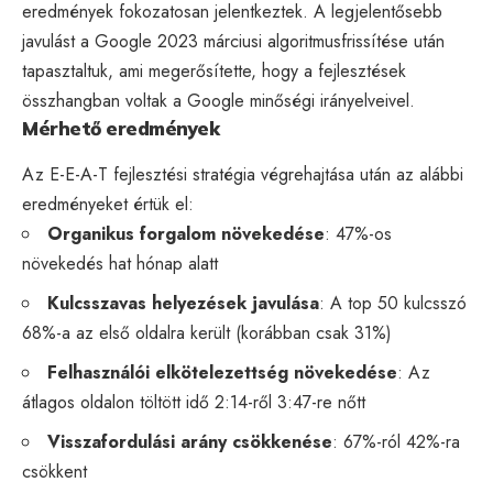
eredmények fokozatosan jelentkeztek. A legjelentősebb
javulást a Google 2023 márciusi algoritmusfrissítése után
tapasztaltuk, ami megerősítette, hogy a fejlesztések
összhangban voltak a Google minőségi irányelveivel.
Mérhető eredmények
Az E-E-A-T fejlesztési stratégia végrehajtása után az alábbi
eredményeket értük el:
Organikus forgalom növekedése
: 47%-os
növekedés hat hónap alatt
Kulcsszavas helyezések javulása
: A top 50 kulcsszó
68%-a az első oldalra került (korábban csak 31%)
Felhasználói elkötelezettség növekedése
: Az
átlagos oldalon töltött idő 2:14-ről 3:47-re nőtt
Visszafordulási arány csökkenése
: 67%-ról 42%-ra
csökkent