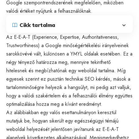
Google szempontrendszerének megfelelően, miközben
valódi értéket nyújtunk a felhasználóknak.
Cikk tartalma
Az
E-E-A-T
(Experience, Expertise, Authoritativeness,
Trustworthiness) a Google minőségértékelési irányelveinek
sarokkövévé vált, különösen a YMYL oldalak esetében. Ez a
négy tényező határozza meg, mennyire tekinthető
hitelesnek és megbízhatónak egy weboldal tartalma. Míg
egyesek szerint ez pusztán technikai
SEO
kérdés, mások a
tartalomminőségre helyezik a hangsúlyt, mi pedig azt valljuk,
hogy a valódi szakértelem és a felhasználói élmény együttes
optimalizálása hozza meg a kívánt eredményt.
Az alábbiakban egy valós esettanulmányon keresztül
mutatjuk be, hogyan sikerült egy egészségügyi témájú
weboldal helyezését jelentősen javítanunk az E-E-A-T
alapelvek
következetes alkalmazásával. Megismerkedhetsz