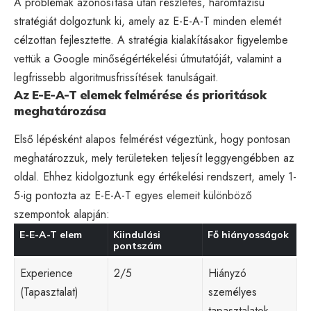
A problémák azonosítása után részletes, háromfázisú
stratégiát dolgoztunk ki, amely az E-E-A-T minden elemét
célzottan fejlesztette. A stratégia kialakításakor figyelembe
vettük a Google minőségértékelési útmutatóját, valamint a
legfrissebb algoritmusfrissítések tanulságait.
Az E-E-A-T elemek felmérése és prioritások
meghatározása
Első lépésként alapos felmérést végeztünk, hogy pontosan
meghatározzuk, mely területeken teljesít leggyengébben az
oldal. Ehhez kidolgoztunk egy értékelési rendszert, amely 1-
5-ig pontozta az E-E-A-T egyes elemeit különböző
szempontok alapján:
E-E-A-T elem
Kiindulási
Fő hiányosságok
pontszám
Experience
2/5
Hiányzó
(Tapasztalat)
személyes
tapasztalatok,