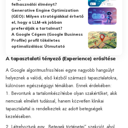
felhasználói élményt?
Generative Engine Optimization
(GEO): Milyen stratégiákkal érhető
el, hogy a LLM-ek jobban
preferálják a tartalmat?
A Google Cégem (Google Business
Profile) profil tökéletes
optimalizálása: Útmutató
A tapasztalati tényező (Experience) erősítése
A Google algoritmusfrissítései egyre nagyobb hangsúlyt
helyeznek a valódi, első kézből származó tapasztalatokra,
különösen egészségügyi témákban. Ennek érdekében:
Bevontunk a tartalomkészítésbe olyan szakértőket, akik
nemcsak elméleti tudással, hanem közvetlen klinikai
tapasztalattal is rendelkeztek az adott betegségek
kezelésében.
Létrehoztunk egy „Betegek történetei” szekciót, ahol