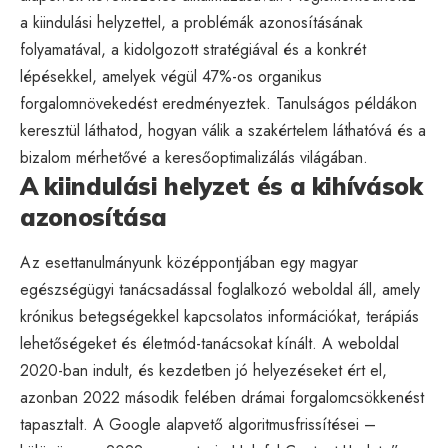
a kiindulási helyzettel, a problémák azonosításának
folyamatával, a kidolgozott stratégiával és a konkrét
lépésekkel, amelyek végül 47%-os organikus
forgalomnövekedést eredményeztek. Tanulságos példákon
keresztül láthatod, hogyan válik a szakértelem láthatóvá és a
bizalom mérhetővé a keresőoptimalizálás világában.
A kiindulási helyzet és a kihívások
azonosítása
Az esettanulmányunk középpontjában egy magyar
egészségügyi tanácsadással foglalkozó weboldal áll, amely
krónikus betegségekkel kapcsolatos információkat, terápiás
lehetőségeket és életmód-tanácsokat kínált. A weboldal
2020-ban indult, és kezdetben jó helyezéseket ért el,
azonban 2022 második felében drámai forgalomcsökkenést
tapasztalt. A Google alapvető algoritmusfrissítései –