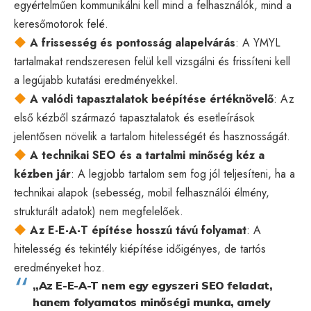
egyértelműen kommunikálni kell mind a felhasználók, mind a
keresőmotorok felé.
A frissesség és pontosság alapelvárás
: A YMYL
tartalmakat rendszeresen felül kell vizsgálni és frissíteni kell
a legújabb kutatási eredményekkel.
A valódi tapasztalatok beépítése értéknövelő
: Az
első kézből származó tapasztalatok és esetleírások
jelentősen növelik a tartalom hitelességét és hasznosságát.
A technikai SEO és a tartalmi minőség kéz a
kézben jár
: A legjobb tartalom sem fog jól teljesíteni, ha a
technikai alapok (sebesség, mobil felhasználói élmény,
strukturált adatok) nem megfelelőek.
Az E-E-A-T építése hosszú távú folyamat
: A
hitelesség és tekintély kiépítése időigényes, de tartós
eredményeket hoz.
„Az E-E-A-T nem egy egyszeri SEO feladat,
hanem folyamatos minőségi munka, amely