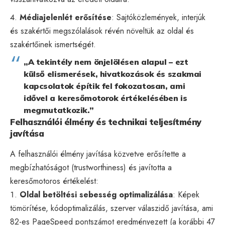
Médiajelenlét erősítése
: Sajtóközlemények, interjúk
és szakértői megszólalások révén növeltük az oldal és
szakértőinek ismertségét.
„A tekintély nem önjelölésen alapul – ezt
külső elismerések, hivatkozások és szakmai
kapcsolatok építik fel fokozatosan, ami
idővel a keresőmotorok értékelésében is
megmutatkozik.”
Felhasználói élmény és technikai teljesítmény
javítása
A felhasználói élmény javítása közvetve erősítette a
megbízhatóságot (trustworthiness) és javította a
keresőmotoros értékelést:
Oldal betöltési sebesség optimalizálása
: Képek
tömörítése, kódoptimalizálás, szerver válaszidő javítása, ami
82-es PageSpeed pontszámot eredményezett (a korábbi 47