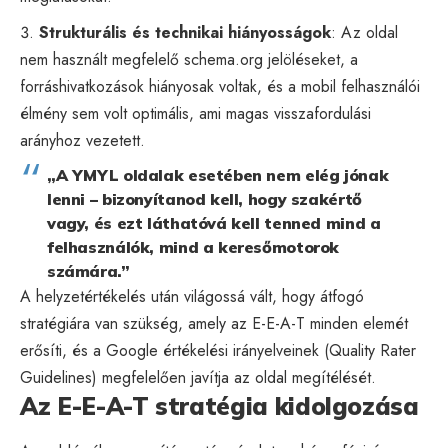
Strukturális és technikai hiányosságok
: Az oldal
nem használt megfelelő schema.org jelöléseket, a
forráshivatkozások hiányosak voltak, és a mobil felhasználói
élmény sem volt optimális, ami magas visszafordulási
arányhoz vezetett.
„A YMYL oldalak esetében nem elég jónak
lenni – bizonyítanod kell, hogy szakértő
vagy, és ezt láthatóvá kell tenned mind a
felhasználók, mind a keresőmotorok
számára.”
A helyzetértékelés után világossá vált, hogy átfogó
stratégiára van szükség, amely az E-E-A-T minden elemét
erősíti, és a Google értékelési irányelveinek (
Quality Rater
Guidelines
) megfelelően javítja az oldal megítélését.
Az E-E-A-T stratégia kidolgozása