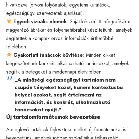
hivatkozva (orvosi folyóiratok, egyetemi kutatások,
egészségügyi szervezetek ajánlásai).
Egyedi vizuális elemek
: Saját készítésű infografikákat,
magyarázó ábrákat és folyamatábrákat készítettünk, amelyek
segítettek a komplex orvosi információk érthetőbbé
tételében.
Gyakorlati tanácsok bővítése
: Minden cikket
kiegészítettünk konkrét, alkalmazható tanácsokkal, amelyek
segítik a betegeket a mindennapi életvitelben.
„A minőségi egészségügyi tartalom nem
csupán tényeket közöl, hanem kontextusba
helyezi azokat, segít értelmezni az
információt, és konkrét, alkalmazható
tanácsokat nyújt.”
Új tartalomformátumok bevezetése
A meglévő tartalmak fejlesztése mellett új formátumokat is
bevezettünk, amelyek jobban szolgálták a felhasználói