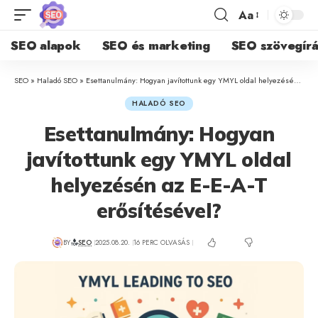
Aa
SEO alapok
SEO és marketing
SEO szövegírá
SEO
»
Haladó SEO
»
Esettanulmány: Hogyan javítottunk egy YMYL oldal helyezésén az E-E-A-T erősítésével?
HALADÓ SEO
Esettanulmány: Hogyan
javítottunk egy YMYL oldal
helyezésén az E-E-A-T
erősítésével?
BY
SEO
2025.08.20.
16 PERC OLVASÁS