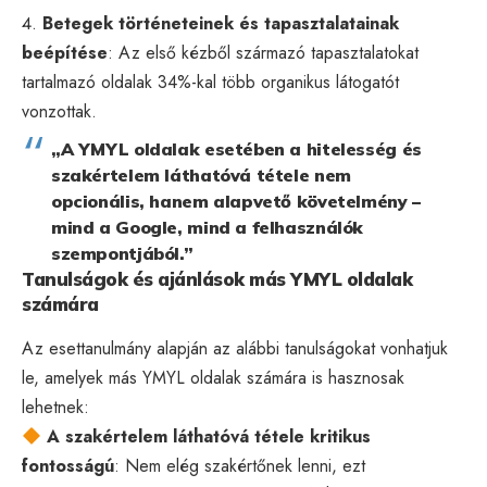
Betegek történeteinek és tapasztalatainak
beépítése
: Az első kézből származó tapasztalatokat
tartalmazó oldalak 34%-kal több organikus látogatót
vonzottak.
„A YMYL oldalak esetében a hitelesség és
szakértelem láthatóvá tétele nem
opcionális, hanem alapvető követelmény –
mind a Google, mind a felhasználók
szempontjából.”
Tanulságok és ajánlások más YMYL oldalak
számára
Az esettanulmány alapján az alábbi tanulságokat vonhatjuk
le, amelyek más YMYL oldalak számára is hasznosak
lehetnek:
A szakértelem láthatóvá tétele kritikus
fontosságú
: Nem elég szakértőnek lenni, ezt