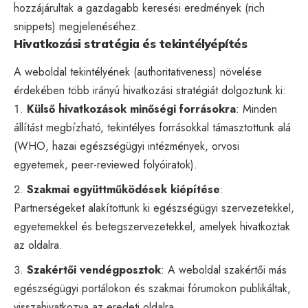
hozzájárultak a gazdagabb keresési eredmények (rich
snippets) megjelenéséhez.
Hivatkozási stratégia és tekintélyépítés
A weboldal tekintélyének (authoritativeness) növelése
érdekében több irányú hivatkozási stratégiát dolgoztunk ki:
Külső hivatkozások minőségi forrásokra
: Minden
állítást megbízható, tekintélyes forrásokkal támasztottunk alá
(WHO, hazai egészségügyi intézmények, orvosi
egyetemek, peer-reviewed folyóiratok).
Szakmai együttműködések kiépítése
:
Partnerségeket alakítottunk ki egészségügyi szervezetekkel,
egyetemekkel és betegszervezetekkel, amelyek hivatkoztak
az oldalra.
Szakértői vendégposztok
: A weboldal szakértői más
egészségügyi portálokon és szakmai fórumokon publikáltak,
visszahivatkozva az eredeti oldalra.