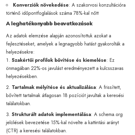
Konverziók növekedése
: A szakorvosi konzultációra
történő időpontfoglalások száma 78%-kal nőtt
A leghatékonyabb beavatkozások
Az adatok elemzése alapján azonosítottuk azokat a
fejlesztéseket, amelyek a legnagyobb hatást gyakorolták a
helyezésekre:
Szakértői profilok bővítése és kiemelése
: Ez
önmagában 22%-os javulást eredményezett a kulcsszavas
helyezésekben.
Tartalmak mélyítése és aktualizálása
: A frissített,
bővített tartalmak átlagosan 18 pozíciót javultak a keresési
találatokban.
Strukturált adatok implementálása
: A schema.org
jelölések bevezetése 15%-kal növelte a kattintási arányt
(CTR) a keresési találatokban.