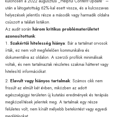
különösen a 2022 augusztusi „Helpful Content Update” –
után a látogatottság 62%-kal esett vissza, és a kulcsszavas
helyezések jelentős része a második vagy harmadik oldalra
csúszott a találati listákon.
Az audit során
három kritikus problématerületet
azonosítottunk
:
Szakértői hitelesség hiánya
: Bár a tartalmat orvosok
írták, ez nem volt megfelelően kommunikálva és
dokumentálva az oldalon. A szerzői profilok minimálisak
voltak, és nem tartalmaztak részletes szakmai hátteret vagy
hitelesítő információkat.
Elavult vagy hiányos tartalmak
: Számos cikk nem
frissült az elmúlt két évben, miközben az adott
egészségügyi területen új kutatási eredmények és terápiás
megközelítések jelentek meg. A tartalmak egy része
felületes volt, nem kínált mélyebb betekintést vagy egyedi
meglátásokat.