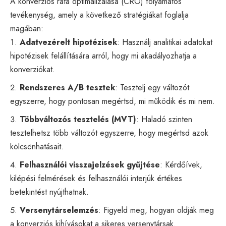
A konverziós ráta optimalizálása (CRO) folyamatos
tevékenység, amely a következő stratégiákat foglalja
magában:
Adatvezérelt hipotézisek
: Használj analitikai adatokat
hipotézisek felállítására arról, hogy mi akadályozhatja a
konverziókat.
Rendszeres A/B tesztek
: Tesztelj egy változót
egyszerre, hogy pontosan megértsd, mi működik és mi nem.
Többváltozós tesztelés (MVT)
: Haladó szinten
tesztelhetsz több változót egyszerre, hogy megértsd azok
kölcsönhatásait.
Felhasználói visszajelzések gyűjtése
: Kérdőívek,
kilépési felmérések és felhasználói interjúk értékes
betekintést nyújthatnak.
Versenytárselemzés
: Figyeld meg, hogyan oldják meg
a konverziós kihívásokat a sikeres versenytársak.