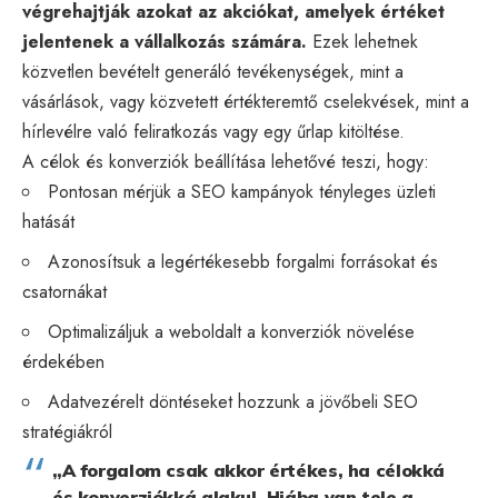
végrehajtják azokat az akciókat, amelyek értéket
jelentenek a vállalkozás számára.
Ezek lehetnek
közvetlen bevételt generáló tevékenységek, mint a
vásárlások, vagy közvetett értékteremtő cselekvések, mint a
hírlevélre való feliratkozás vagy egy űrlap kitöltése.
A célok és konverziók beállítása lehetővé teszi, hogy:
Pontosan mérjük a SEO kampányok tényleges üzleti
hatását
Azonosítsuk a legértékesebb forgalmi forrásokat és
csatornákat
Optimalizáljuk a weboldalt a konverziók növelése
érdekében
Adatvezérelt döntéseket hozzunk a jövőbeli SEO
stratégiákról
„A forgalom csak akkor értékes, ha célokká
és konverziókká alakul. Hiába van tele a