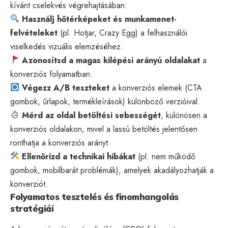
kívánt cselekvés végrehajtásában:
Használj hőtérképeket és munkamenet-
felvételeket
(pl. Hotjar, Crazy Egg) a
felhasználói
viselkedés
vizuális elemzéséhez.
Azonosítsd a magas kilépési arányú oldalakat
a
konverziós folyamatban.
Végezz A/B teszteket
a konverziós elemek (CTA
gombok, űrlapok, termékleírások) különböző verzióival.
Mérd az oldal betöltési sebességét
, különösen a
konverziós oldalakon, mivel a lassú betöltés jelentősen
ronthatja a konverziós arányt.
Ellenőrizd a technikai hibákat
(pl. nem működő
gombok, mobilbarát problémák), amelyek akadályozhatják a
konverziót.
Folyamatos tesztelés és finomhangolás
stratégiái