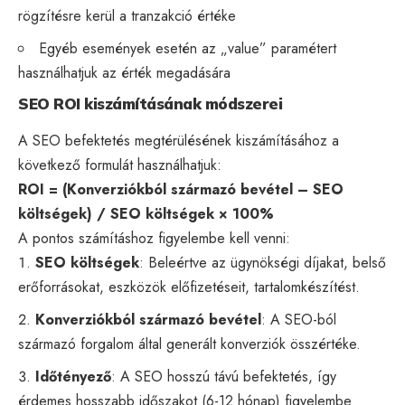
rögzítésre kerül a tranzakció értéke
Egyéb események esetén az „value” paramétert
használhatjuk az érték megadására
SEO ROI kiszámításának módszerei
A SEO befektetés megtérülésének kiszámításához a
következő formulát használhatjuk:
ROI = (Konverziókból származó bevétel – SEO
költségek) / SEO költségek × 100%
A pontos számításhoz figyelembe kell venni:
SEO költségek
: Beleértve az ügynökségi díjakat, belső
erőforrásokat, eszközök előfizetéseit, tartalomkészítést.
Konverziókból származó bevétel
: A SEO-ból
származó forgalom által generált konverziók összértéke.
Időtényező
: A SEO hosszú távú befektetés, így
érdemes hosszabb időszakot (6-12 hónap) figyelembe