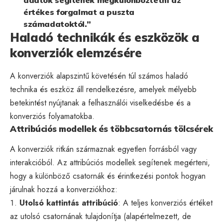
adatok segítenek megkülönböztetni az
értékes forgalmat a puszta
számadatoktól.”
Haladó technikák és eszközök a
konverziók elemzésére
A konverziók alapszintű követésén túl számos haladó
technika és eszköz áll rendelkezésre, amelyek mélyebb
betekintést nyújtanak a felhasználói viselkedésbe és a
konverziós folyamatokba.
Attribúciós modellek és többcsatornás tölcsérek
A konverziók ritkán származnak egyetlen forrásból vagy
interakcióból. Az attribúciós modellek segítenek megérteni,
hogy a különböző csatornák és érintkezési pontok hogyan
járulnak hozzá a konverziókhoz:
Utolsó kattintás attribúció
: A teljes konverziós értéket
az utolsó csatornának tulajdonítja (alapértelmezett, de