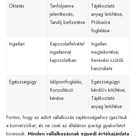
Oktatás
Tanfolyamra
Tájékoztató
jelentkezés,
anyag letöltése,
Tandíj befizetése
Próbaóra
foglalása
Ingatlan
Kapcsolatfelvétel
Ingatlan
ingatlannal
megtekintése,
kapcsolatban
Keresési szűrők
használata
Egészségügy
Időpontfoglalás,
Egészségügyi
Konzultáció
kérdőív kitöltése,
kérése
Tájékoztató
anyag letöltése
Fontos, hogy az adott vállalkozás sajátosságaihoz igazítsuk
a konverziókat, és ne csak az általános iparági gyakorlatot
kövessük.
Minden vállalkozásnak egyedi értékajánlata