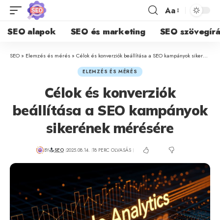
Aa
SEO alapok
SEO és marketing
SEO szövegírá
SEO
»
Elemzés és mérés
»
Célok és konverziók beállítása a SEO kampányok sikerének mérésére
ELEMZÉS ÉS MÉRÉS
Célok és konverziók
beállítása a SEO kampányok
sikerének mérésére
BY
SEO
2025.08.14.
18 PERC OLVASÁS