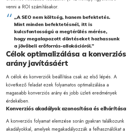
venni a ROI számításakor.
„A SEO nem költség, hanem befektetés.
Mint minden befektetésnél, itt is
kulcsfontosságú a megtérülés mérése,
hogy megalapozott döntéseket hozhassunk
a jövőbeli erőforrás-allokációról.”
Célok optimalizálása a konverziós
arány javításáért
A célok és konverziók beállítása csak az első lépés. A
következő feladat ezek folyamatos optimalizálása a
magasabb konverziós arány és jobb üzleti eredmények
érdekében.
Konverziós akadályok azonosítása és elhárítása
A konverziós folyamat elemzése során gyakran találkozunk
akadályokkal, amelyek megakadályozzák a felhasználókat a