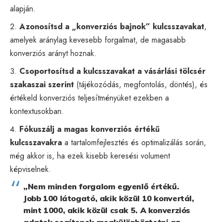
alapján.
Azonosítsd a „konverziós bajnok” kulcsszavakat
,
amelyek aránylag kevesebb forgalmat, de magasabb
konverziós arányt hoznak.
Csoportosítsd a kulcsszavakat a vásárlási tölcsér
szakaszai szerint
(tájékozódás, megfontolás, döntés), és
értékeld konverziós teljesítményüket ezekben a
kontextusokban.
Fókuszálj a magas konverziós értékű
kulcsszavakra
a tartalomfejlesztés és optimalizálás során,
még akkor is, ha ezek kisebb keresési volument
képviselnek.
„Nem minden forgalom egyenlő értékű.
Jobb 100 látogató, akik közül 10 konvertál,
mint 1000, akik közül csak 5. A konverziós