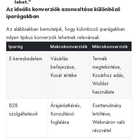
lehet.”
Az ideális konverziók azonosítása különböző
iparágakban
Az alábbiakban bemutatjuk, hogy különböző iparágakban
milyen tipikus konverziók lehetnek relevánsak:
Iparág
Makrokonverziók
Mikrokonverziók
E-kereskedelem
Vásárlás
Termék
befejezése,
megtekintése,
Kosár értéke
Kosárhoz adás,
Wishlist
használata
B2B
Árajánlatkérés,
Esettanulmány
szolgáltatások
Konzultáció
letöltése,
foglalása
Webináron való
részvétel