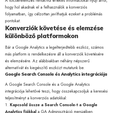
A tölcsérelemzés rendkívül értékes információkat nyújt arról,
hogy hol akadnak el a felhasználók a konverziós
folyamatban, így célzottan javíthatjuk ezeket a problémás
pontokat.
Konverziók követése és elemzése
különböző platformokon
Bár a Google Analytics a legelterjedtebb eszköz, számos
más platform is rendelkezésre áll a konverziók követésére
és elemzésére. Az alábbiakban néhány népszerű
alternatívát és kiegészítő eszközt mutatunk be.
Google Search Console és Analytics integrációja
A
Google Search Console
és a Google Analytics
integrációja lehetővé teszi, hogy összekapcsoljuk a keresési
teljesítményt a konverziós adatokkal:
Kapcsold össze a Search Console-t a Google
Analytics fiókkal
a GA Adminisztráció menüjében.