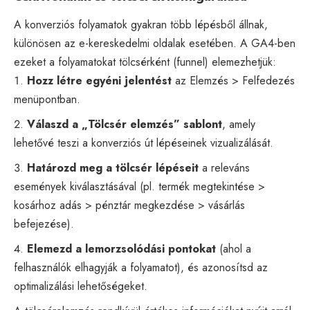
A konverziós folyamatok gyakran több lépésből állnak,
különösen az e-kereskedelmi oldalak esetében. A GA4-ben
ezeket a folyamatokat tölcsérként (funnel) elemezhetjük:
Hozz létre egyéni jelentést
az Elemzés > Felfedezés
menüpontban.
Válaszd a „Tölcsér elemzés” sablont
, amely
lehetővé teszi a konverziós út lépéseinek vizualizálását.
Határozd meg a tölcsér lépéseit
a releváns
események kiválasztásával (pl. termék megtekintése >
kosárhoz adás > pénztár megkezdése > vásárlás
befejezése).
Elemezd a lemorzsolódási pontokat
(ahol a
felhasználók elhagyják a folyamatot), és azonosítsd az
optimalizálási lehetőségeket.