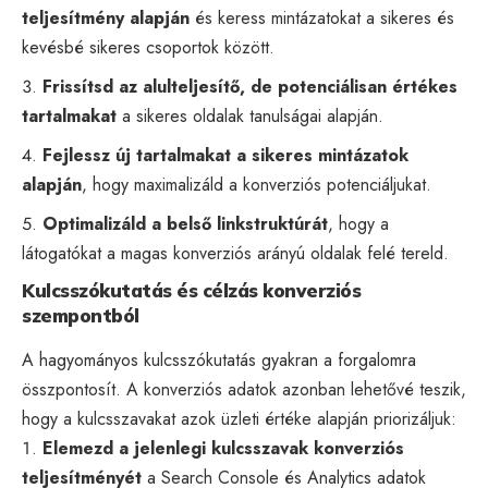
teljesítmény alapján
és keress mintázatokat a sikeres és
kevésbé sikeres csoportok között.
Frissítsd az alulteljesítő, de potenciálisan értékes
tartalmakat
a sikeres oldalak tanulságai alapján.
Fejlessz új tartalmakat a sikeres mintázatok
alapján
, hogy maximalizáld a konverziós potenciáljukat.
Optimalizáld a belső linkstruktúrát
, hogy a
látogatókat a magas konverziós arányú oldalak felé tereld.
Kulcsszókutatás és célzás konverziós
szempontból
A hagyományos
kulcsszókutatás
gyakran a forgalomra
összpontosít. A konverziós adatok azonban lehetővé teszik,
hogy a kulcsszavakat azok üzleti értéke alapján priorizáljuk:
Elemezd a jelenlegi kulcsszavak konverziós
teljesítményét
a Search Console és Analytics adatok