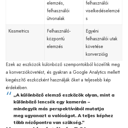
elemzés,
felhasználói
felhasználói
viselkedéselemzé
útvonalak
s
Kissmetrics
Felhasználó-
Egyéni
központú
felhasználói utak
elemzés
követése
konverzióig
Ezek az eszközök különböző szempontokból közelítik meg
a konverziókövetést, és gyakran a Google Analytics mellett
kiegészítő eszközként használják őket a teljesebb kép
érdekében.
„A különböző elemző eszközök olyan, mint a
különböző lencsék egy kamerán –
mindegyik más perspektívából mutatja
meg ugyanazt a valóságot. A teljes képhez
több nézőpontra van szükség.”