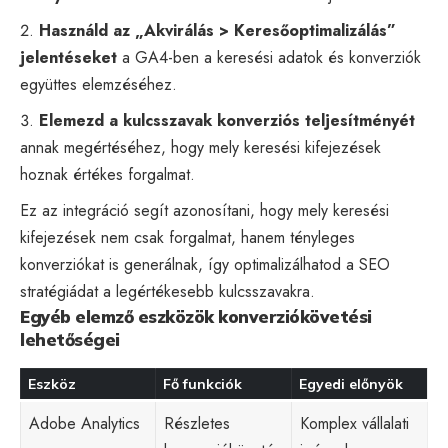
Használd az „Akvirálás > Keresőoptimalizálás”
jelentéseket
a GA4-ben a keresési adatok és konverziók
együttes elemzéséhez.
Elemezd a kulcsszavak konverziós teljesítményét
annak megértéséhez, hogy mely keresési kifejezések
hoznak értékes forgalmat.
Ez az integráció segít azonosítani, hogy mely keresési
kifejezések nem csak forgalmat, hanem tényleges
konverziókat is generálnak, így optimalizálhatod a SEO
stratégiádat a legértékesebb kulcsszavakra.
Egyéb elemző eszközök konverziókövetési
lehetőségei
Eszköz
Fő funkciók
Egyedi előnyök
Adobe Analytics
Részletes
Komplex vállalati