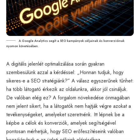
A Google Analytics segít a SEO kampányok céljainak és konverzióinak
nyomon követésében.
A digitális jelenlét optimalizálása során gyakran
szembesülünk azzal a kérdéssel: „Honnan tudjuk, hogy
sikeres-e a
SEO
stratégiánk?” A válasz egyszerűnek tűnhet:
ha több látogató érkezik az oldalunkra, akkor jól csináljuk.
De valóban elég ez? A forgalom növekedése önmagában
nem jelent sikert, ha a látogatók nem hajtják végre azokat a
tevékenységeket, amelyeket szeretnénk. Itt lépnek be a
képbe a célok és konverziók, amelyek segítségével
pontosan mérhetjük, hogy SEO erőfeszítéseink valóban
hozzájárulnak-e az üzleti céljaink eléréséhez.