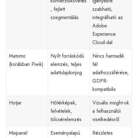
konverziókövetés
igényekre
, fejlett
szabható,
szegmentálás
integrálható az
Adobe
Experience
Cloud-dal
Matomo
Nyílt forráskódú
Nincs harmadik
(korábban Piwik)
elemzés, teljes
fél
adattulajdonjog
adathozzáférése,
GDPR-
kompatibilis
Hotjar
Hőtérképek,
Vizuális insight-ok
felvételek,
a felhasználói
tölcsérelemzés
viselkedésről
Mixpanel
Eseményalapú
Részletes