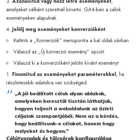
Azonosítsd vagy hozz létre eseményeket
,
amelyeket célként szeretnél követni. GA4-ben a célok
eseményeken alapulnak.
Jelölj meg eseményeket konverzióként
:
Kattints a „Konverziók” menüpontra a bal oldali sávban
Válaszd az „Új konverzió esemény” opciót
Válaszd ki a konverzióként jelölni kívánt eseményt
Finomítsd az eseményeket paraméterekkel
, ha
részletesebb adatokra van szükséged.
„A jól beállított célok olyan ablakok,
amelyeken keresztül tisztán láthatjuk,
hogyan teljesít a weboldalunk az üzleti
céljaink szempontjából. Nem az a kérdés,
hogy beállítsunk-e célokat, hanem hogy
melyeket és hogyan.”
Célútvonalak és tölcsérek konfigurálása