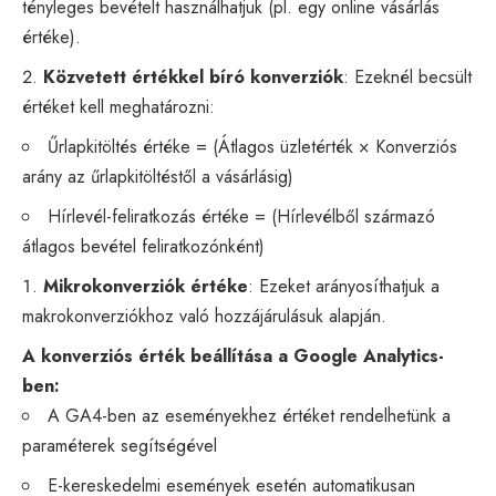
tényleges bevételt használhatjuk (pl. egy online vásárlás
értéke).
Közvetett értékkel bíró konverziók
: Ezeknél becsült
értéket kell meghatározni:
Űrlapkitöltés értéke = (Átlagos üzletérték × Konverziós
arány az űrlapkitöltéstől a vásárlásig)
Hírlevél-feliratkozás értéke = (Hírlevélből származó
átlagos bevétel feliratkozónként)
Mikrokonverziók értéke
: Ezeket arányosíthatjuk a
makrokonverziókhoz való hozzájárulásuk alapján.
A konverziós érték beállítása a Google Analytics-
ben:
A GA4-ben az eseményekhez értéket rendelhetünk a
paraméterek segítségével
E-kereskedelmi események esetén automatikusan