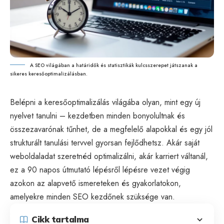
A SEO világában a határidők és statisztikák kulcsszerepet játszanak a
sikeres keresőoptimalizálásban.
Belépni a keresőoptimalizálás világába olyan, mint egy új
nyelvet tanulni – kezdetben minden bonyolultnak és
összezavarónak tűnhet, de a megfelelő alapokkal és egy jól
strukturált tanulási tervvel gyorsan fejlődhetsz. Akár saját
weboldaladat szeretnéd optimalizálni, akár karriert váltanál,
ez a 90 napos útmutató lépésről lépésre vezet végig
azokon az alapvető ismereteken és gyakorlatokon,
amelyekre minden
SEO
kezdőnek szüksége van.
Cikk tartalma