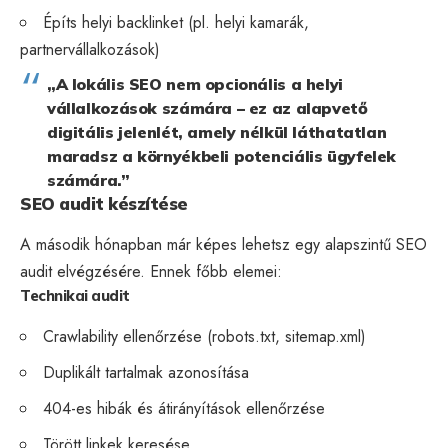
Építs helyi backlinket (pl. helyi kamarák,
partnervállalkozások)
„A lokális SEO nem opcionális a helyi
vállalkozások számára – ez az alapvető
digitális jelenlét, amely nélkül láthatatlan
maradsz a környékbeli potenciális ügyfelek
számára.”
SEO audit készítése
A második hónapban már képes lehetsz egy alapszintű SEO
audit elvégzésére. Ennek főbb elemei:
Technikai audit
Crawlability ellenőrzése (robots.txt, sitemap.xml)
Duplikált tartalmak azonosítása
404-es hibák és átirányítások ellenőrzése
Törött linkek keresése