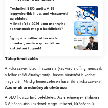
Technikai SEO audit: A 15
leggyakoribb hiba, ami visszaveti
az oldalad
A linképítés 2026-ban: mennyire
számítanak még a backlinkek?
Így írj ellenállhatatlan meta
címeket, amikre garantáltan
kattintani fognak!
Túloptimalizálás
A kulcsszavak túlzott használata (keyword stuffing) nemcsak
a felhasználói élményt rontja, hanem büntetést is vonhat
maga után. Mindig természetesen használd a kulcsszavakat.
Azonnali eredmények elvárása
A SEO hosszú távú befektetés. Az eredmények általában
3-6 hónap után kezdenek megmutatkozni, különösen új