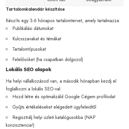
Tartalomkalendár készítése
Készíts egy 3-6 hónapos tartalomtervet, amely tartalmazza:
Publikálási dátumokat
Kulcsszavakat és témákat
Tartalomtípusokat
Felelősöket (ha csapatban dolgozol)
Lokális SEO alapok
Ha helyi vállalkozásod van, a második hónapban kezdj el
foglalkozni a lokális SEO-val:
Hozd létre és optimalizáld
Google Cégem
profilodat
Gyűjts értékeléseket elégedett ügyfeleidtől
Regisztrálj helyi üzleti katalógusokba (NAP
konzisztencia!)