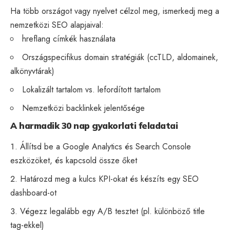
Ha több országot vagy nyelvet célzol meg, ismerkedj meg a
nemzetközi SEO alapjaival:
hreflang
címkék használata
Országspecifikus domain stratégiák (ccTLD, aldomainek,
alkönyvtárak)
Lokalizált tartalom vs. lefordított tartalom
Nemzetközi backlinkek jelentősége
A harmadik 30 nap gyakorlati feladatai
Állítsd be a Google Analytics és Search Console
eszközöket, és kapcsold össze őket
Határozd meg a kulcs KPI-okat és készíts egy SEO
dashboard-ot
Végezz legalább egy A/B tesztet (pl. különböző title
tag-ekkel)