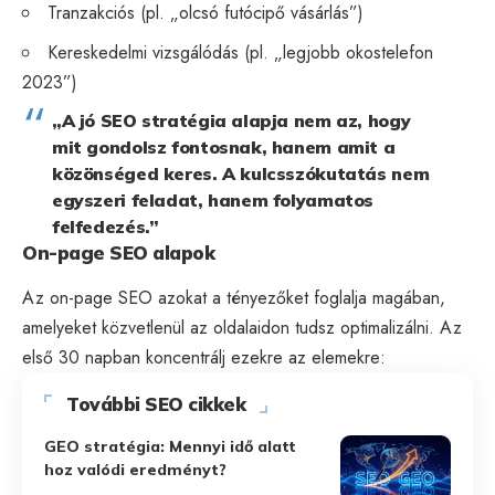
Tranzakciós (pl. „olcsó futócipő vásárlás”)
Kereskedelmi vizsgálódás (pl. „legjobb okostelefon
2023”)
„A jó SEO stratégia alapja nem az, hogy
mit gondolsz fontosnak, hanem amit a
közönséged keres. A kulcsszókutatás nem
egyszeri feladat, hanem folyamatos
felfedezés.”
On-page SEO alapok
Az
on-page SEO
azokat a tényezőket foglalja magában,
amelyeket közvetlenül az oldalaidon tudsz optimalizálni. Az
első 30 napban koncentrálj ezekre az elemekre:
További SEO cikkek
GEO stratégia: Mennyi idő alatt
hoz valódi eredményt?