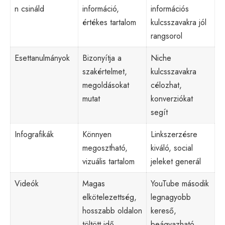
n csináld
információ,
információs
értékes tartalom
kulcsszavakra jól
rangsorol
Esettanulmányok
Bizonyítja a
Niche
szakértelmet,
kulcsszavakra
megoldásokat
célozhat,
mutat
konverziókat
segít
Infografikák
Könnyen
Linkszerzésre
megosztható,
kiváló, social
vizuális tartalom
jeleket generál
Videók
Magas
YouTube második
elkötelezettség,
legnagyobb
hosszabb oldalon
kereső,
töltött idő
beágyazható