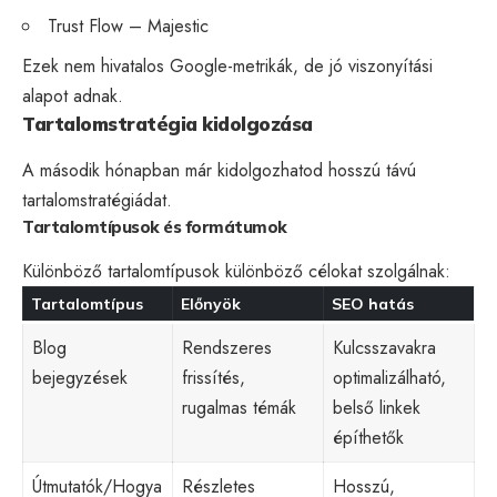
Trust Flow
– Majestic
Ezek nem hivatalos Google-metrikák, de jó viszonyítási
alapot adnak.
Tartalomstratégia kidolgozása
A második hónapban már kidolgozhatod hosszú távú
tartalomstratégiádat.
Tartalomtípusok és formátumok
Különböző tartalomtípusok különböző célokat szolgálnak:
Tartalomtípus
Előnyök
SEO hatás
Blog
Rendszeres
Kulcsszavakra
bejegyzések
frissítés,
optimalizálható,
rugalmas témák
belső linkek
építhetők
Útmutatók/Hogya
Részletes
Hosszú,