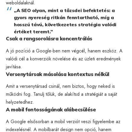
weboldalaknál.
„A SEO olyan, mint a tőzsdei befektetés: a
gyors nyereség ritkán fenntartható, míg a
hosszú távú, következetes stratégia valódi
értéket teremt.”
Csak a rangsorolásra koncentrálás
A jó pozíció a Google-ben nem végcél, hanem eszköz. A
valódi cél a konverziók növelése és az üzleti eredmények
javítása.
Versenytársak másolása kontextus nélkül
Amit a versenytársad csinál, nem biztos, hogy neked is
működni fog. Tanulj tőlük, de alakítsd a stratégiát a saját
helyzetedhez.
A mobil fontosságának alábecsülése
A Google elsősorban a mobil verziót veszi figyelembe az
indexelésnél. A mobilbarát design nem opció, hanem