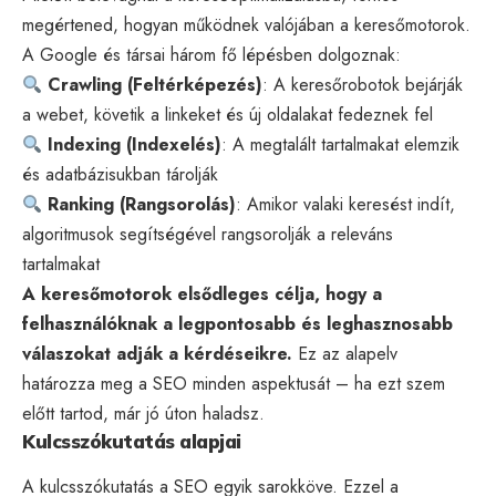
megértened, hogyan működnek valójában a keresőmotorok.
A Google és társai három fő lépésben dolgoznak:
Crawling (Feltérképezés)
: A keresőrobotok bejárják
a webet, követik a linkeket és új oldalakat fedeznek fel
Indexing (Indexelés)
: A megtalált tartalmakat elemzik
és adatbázisukban tárolják
Ranking (Rangsorolás)
: Amikor valaki keresést indít,
algoritmusok segítségével rangsorolják a releváns
tartalmakat
A keresőmotorok elsődleges célja, hogy a
felhasználóknak a legpontosabb és leghasznosabb
válaszokat adják a kérdéseikre.
Ez az alapelv
határozza meg a SEO minden aspektusát – ha ezt szem
előtt tartod, már jó úton haladsz.
Kulcsszókutatás alapjai
A
kulcsszókutatás
a SEO egyik sarokköve. Ezzel a