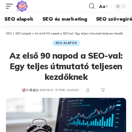
Aa
SEO alapok
SEO és marketing
SEO szövegírá
SEO
»
SEO alapok
»
Az első 90 napod a SEO-val: Egy teljes útmutató teljesen kezdőknek
SEO ALAPOK
Az első 90 napod a SEO-val:
Egy teljes útmutató teljesen
kezdőknek
BY
SEO
2025.08.07.
15 PERC OLVASÁS