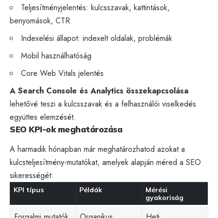
Teljesítményjelentés: kulcsszavak, kattintások,
benyomások, CTR
Indexelési állapot: indexelt oldalak, problémák
Mobil használhatóság
Core Web Vitals
jelentés
A Search Console és Analytics összekapcsolása
lehetővé teszi a kulcsszavak és a
felhasználói viselkedés
együttes elemzését.
SEO KPI-ok meghatározása
A harmadik hónapban már meghatározhatod azokat a
kulcsteljesítmény-mutatókat, amelyek alapján méred a SEO
sikerességét:
KPI típus
Példák
Mérési
gyakoriság
Forgalmi mutatók
Organikus
Heti