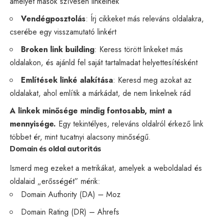
amelyet mások szívesen linkelnek
Vendégposztolás
: Írj cikkeket más releváns oldalakra,
cserébe egy visszamutató linkért
Broken link building
: Keress törött linkeket más
oldalakon, és ajánld fel saját tartalmadat helyettesítésként
Említések linké alakítása
: Keresd meg azokat az
oldalakat, ahol említik a márkádat, de nem linkelnek rád
A linkek minősége mindig fontosabb, mint a
mennyisége.
Egy tekintélyes, releváns oldalról érkező link
többet ér, mint tucatnyi alacsony minőségű.
Domain és oldal autoritás
Ismerd meg ezeket a metrikákat, amelyek a weboldalad és
oldalaid „erősségét” mérik:
Domain Authority
(DA) – Moz
Domain Rating (DR) – Ahrefs