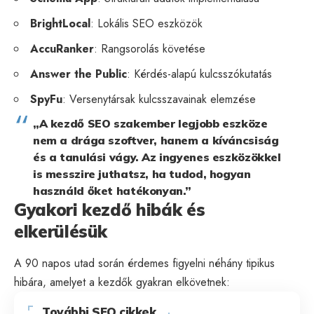
BrightLocal
: Lokális SEO eszközök
AccuRanker
: Rangsorolás követése
Answer the Public
: Kérdés-alapú kulcsszókutatás
SpyFu
: Versenytársak kulcsszavainak elemzése
„A kezdő SEO szakember legjobb eszköze
nem a drága szoftver, hanem a kíváncsiság
és a tanulási vágy. Az ingyenes eszközökkel
is messzire juthatsz, ha tudod, hogyan
használd őket hatékonyan.”
Gyakori kezdő hibák és
elkerülésük
A 90 napos utad során érdemes figyelni néhány tipikus
hibára, amelyet a kezdők gyakran elkövetnek:
További SEO cikkek