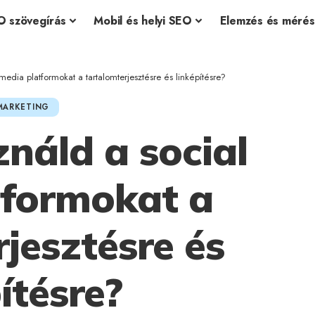
O szövegírás
Mobil és helyi SEO
Elemzés és mérés
edia platformokat a tartalomterjesztésre és linképítésre?
MARKETING
náld a social
tformokat a
jesztésre és
ítésre?