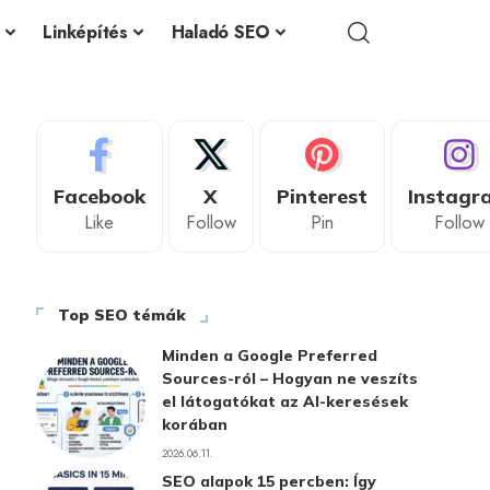
Linképítés
Haladó SEO
Facebook
X
Pinterest
Instagr
Like
Follow
Pin
Follow
Top SEO témák
Minden a Google Preferred
Sources-ról – Hogyan ne veszíts
el látogatókat az AI-keresések
korában
2026.06.11.
SEO alapok 15 percben: Így