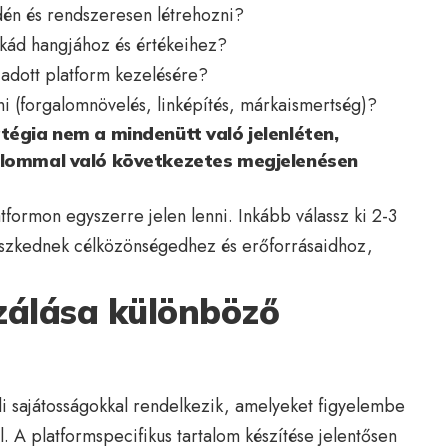
dén és rendszeresen létrehozni?
rkád hangjához és értékeihez?
 adott platform kezelésére?
ni (forgalomnövelés, linképítés, márkaismertség)?
tégia nem a mindenütt való jelenléten,
alommal való következetes megjelenésen
formon egyszerre jelen lenni. Inkább válassz ki 2-3
leszkednek célközönségedhez és erőforrásaidhoz,
.
zálása különböző
 sajátosságokkal rendelkezik, amelyeket figyelembe
l. A platformspecifikus tartalom készítése jelentősen