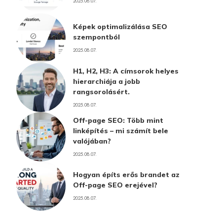
2025.08.07.
Képek optimalizálása SEO
szempontból
2025.08.07.
H1, H2, H3: A címsorok helyes
hierarchiája a jobb
rangsorolásért.
2025.08.07.
Off-page SEO: Több mint
linképítés – mi számít bele
valójában?
2025.08.07.
Hogyan építs erős brandet az
Off-page SEO erejével?
2025.08.07.