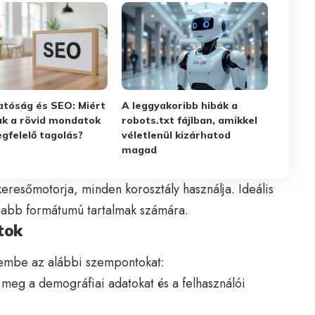
atóság és SEO: Miért
A leggyakoribb hibák a
ak a rövid mondatok
robots.txt fájlban, amikkel
gfelelő tagolás?
véletlenül kizárhatod
magad
eresőmotorja, minden korosztály használja. Ideális
zabb formátumú tartalmak számára.
tok
elembe az alábbi szempontokat:
meg a demográfiai adatokat és a felhasználói