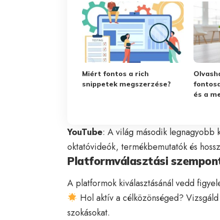
Miért fontos a rich
Olvash
snippetek megszerzése?
fontos
és a me
YouTube
: A világ második legnagyobb k
oktatóvideók, termékbemutatók és hoss
Platformválasztási szempon
A platformok kiválasztásánál vedd figy
Hol aktív a célközönséged? Vizsgáld 
szokásokat.