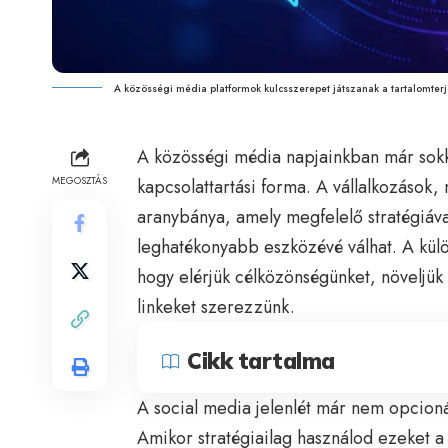
A közösségi média platformok kulcsszerepet játszanak a tartalomterj
A
közösségi média
napjainkban már sokk
MEGOSZTÁS
kapcsolattartási forma. A vállalkozások,
aranybánya, amely megfelelő stratégiával
leghatékonyabb eszközévé válhat. A kül
hogy elérjük célközönségünket, növeljük
linkeket szerezzünk.
Cikk tartalma
A social media jelenlét már nem opcioná
Amikor stratégiailag használod ezeket a