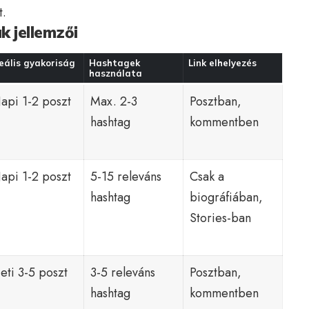
t.
k jellemzői
eális gyakoriság
Hashtagek
Link elhelyezés
használata
api 1-2 poszt
Max. 2-3
Posztban,
hashtag
kommentben
api 1-2 poszt
5-15 releváns
Csak a
hashtag
biográfiában,
Stories-ban
eti 3-5 poszt
3-5 releváns
Posztban,
hashtag
kommentben