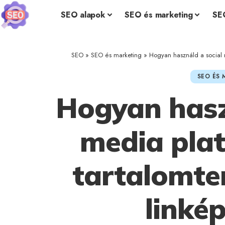
SEO alapok
SEO és marketing
SE
SEO
»
SEO és marketing
»
Hogyan használd a social m
SEO ÉS 
Hogyan hasz
media pla
tartalomter
linkép