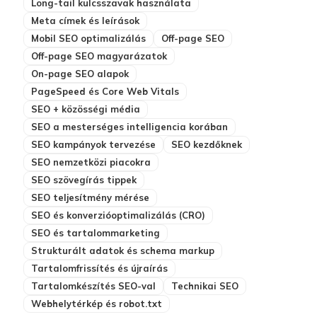
Long-tail kulcsszavak használata
Meta címek és leírások
Mobil SEO optimalizálás
Off-page SEO
Off-page SEO magyarázatok
On-page SEO alapok
PageSpeed és Core Web Vitals
SEO + közösségi média
SEO a mesterséges intelligencia korában
SEO kampányok tervezése
SEO kezdőknek
SEO nemzetközi piacokra
SEO szövegírás tippek
SEO teljesítmény mérése
SEO és konverzióoptimalizálás (CRO)
SEO és tartalommarketing
Strukturált adatok és schema markup
Tartalomfrissítés és újraírás
Tartalomkészítés SEO-val
Technikai SEO
Webhelytérkép és robot.txt