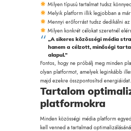
Milyen típusú tartalmat tudsz könnye
Melyik platform illik legjobban a má
Mennyi erőforrást tudsz dedikálni az
Milyen konkrét célokat szeretnél elér
„A sikeres közösségi média stra
hanem a célzott, minőségi tart
alapul.”
Fontos, hogy ne próbálj meg minden plat
olyan platformot, amelyek leginkább il
majd ezekre összpontosítsd energiáidat
Tartalom optimali
platformokra
Minden közösségi média platform egyedi
kell venned a tartalmad optimalizálásáná