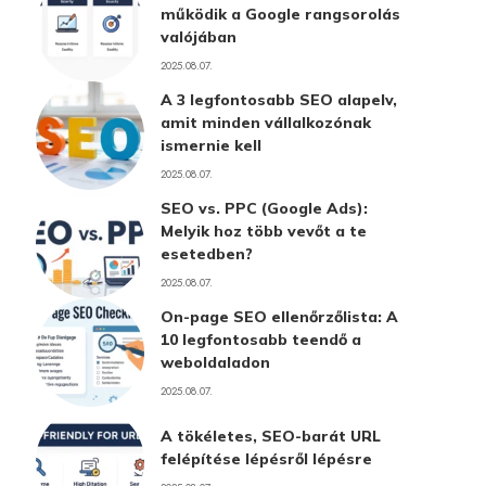
működik a Google rangsorolás
valójában
2025.08.07.
A 3 legfontosabb SEO alapelv,
amit minden vállalkozónak
ismernie kell
2025.08.07.
SEO vs. PPC (Google Ads):
Melyik hoz több vevőt a te
esetedben?
2025.08.07.
On-page SEO ellenőrzőlista: A
10 legfontosabb teendő a
weboldaladon
2025.08.07.
A tökéletes, SEO-barát URL
felépítése lépésről lépésre