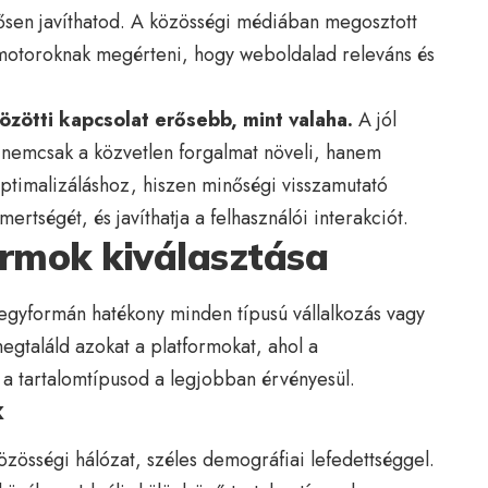
ősen javíthatod. A közösségi médiában megosztott
sőmotoroknak megérteni, hogy weboldalad releváns és
özötti kapcsolat erősebb, mint valaha.
A jól
 nemcsak a közvetlen forgalmat növeli, hanem
ptimalizáláshoz, hiszen minőségi visszamutató
ertségét, és javíthatja a felhasználói interakciót.
ormok kiválasztása
gyformán hatékony minden típusú vállalkozás vagy
egtaláld azokat a platformokat, ahol a
 a tartalomtípusod a legjobban érvényesül.
k
zösségi hálózat, széles demográfiai lefedettséggel.