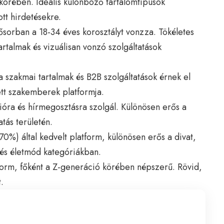
körében. Ideális különböző tartalomtípusok
tt hirdetésekre.
sősorban a 18-34 éves korosztályt vonzza. Tökéletes
artalmak és vizuálisan vonzó szolgáltatások
 a szakmai tartalmak és B2B szolgáltatások érnek el
tt szakemberek platformja.
ióra és hírmegosztásra szolgál. Különösen erős a
atás területén.
(70%) által kedvelt platform, különösen erős a divat,
és életmód kategóriákban.
orm, főként a Z-generáció körében népszerű. Rövid,
.