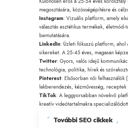
Különösen erős a 25-54 éves korosztály 
megosztására, közösségépítésre és célzo
Instagram
: Vizuális platform, amely el
választás esztétikus termékek, életmód-t
bemutatására.
LinkedIn
: Üzleti fókuszú platform, ahol
sikereket. A 25-45 éves, magasan képze
Twitter
: Gyors, valós idejű kommunikác
technológia, politika, hírek és szórakozt
Pinterest
: Elsősorban női felhasználók 
lakberendezés, kézművesség, receptek 
TikTok
: A leggyorsabban növekvő platf
kreatív videótartalmakra specializálódott
További SEO cikkek