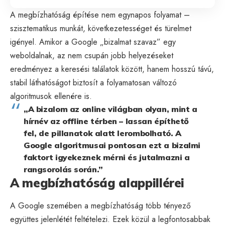
A megbízhatóság építése nem egynapos folyamat –
szisztematikus munkát, következetességet és türelmet
igényel. Amikor a Google „bizalmat szavaz” egy
weboldalnak, az nem csupán jobb helyezéseket
eredményez a keresési találatok között, hanem hosszú távú,
stabil láthatóságot biztosít a folyamatosan változó
algoritmusok ellenére is.
„A bizalom az online világban olyan, mint a
hírnév az offline térben – lassan építhető
fel, de pillanatok alatt lerombolható. A
Google algoritmusai pontosan ezt a bizalmi
faktort igyekeznek mérni és jutalmazni a
rangsorolás során.”
A megbízhatóság alappillérei
A Google szemében a megbízhatóság több tényező
együttes jelenlétét feltételezi. Ezek közül a legfontosabbak