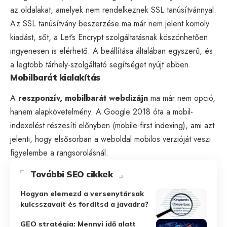
az oldalakat, amelyek nem rendelkeznek SSL tanúsítvánnyal.
Az SSL tanúsítvány beszerzése ma már nem jelent komoly
kiadást, sőt, a Let’s Encrypt szolgáltatásnak köszönhetően
ingyenesen is elérhető. A beállítása általában egyszerű, és
a legtöbb tárhely-szolgáltató segítséget nyújt ebben.
Mobilbarát kialakítás
A
reszponzív, mobilbarát webdizájn
ma már nem opció,
hanem alapkövetelmény. A Google 2018 óta a mobil-
indexelést részesíti előnyben (mobile-first indexing), ami azt
jelenti, hogy elsősorban a weboldal mobilos verzióját veszi
figyelembe a rangsorolásnál.
További SEO cikkek
Hogyan elemezd a versenytársak
kulcsszavait és fordítsd a javadra?
GEO stratégia: Mennyi idő alatt