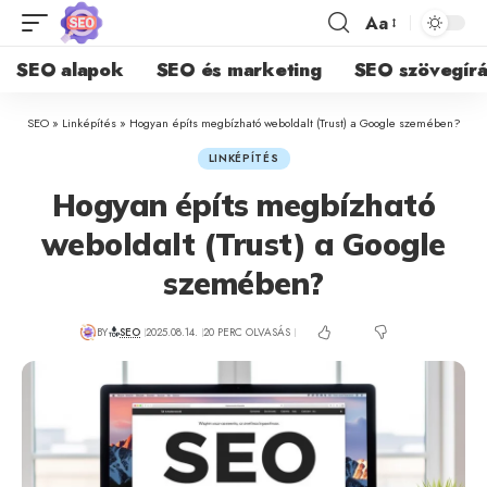
Aa
SEO alapok
SEO és marketing
SEO szövegírá
SEO
»
Linképítés
»
Hogyan építs megbízható weboldalt (Trust) a Google szemében?
LINKÉPÍTÉS
Hogyan építs megbízható
weboldalt (Trust) a Google
szemében?
BY
SEO
2025.08.14.
20 PERC OLVASÁS