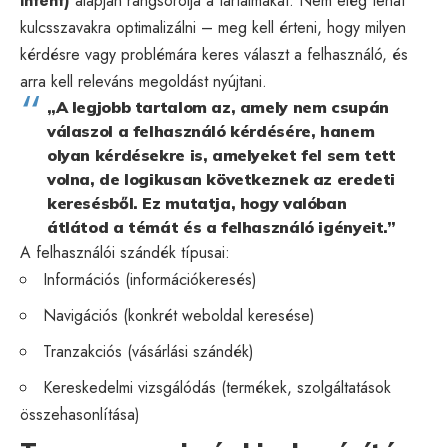
intent)
alapján rangsorolja a tartalmakat. Nem elég tehát
kulcsszavakra optimalizálni – meg kell érteni, hogy milyen
kérdésre vagy problémára keres választ a felhasználó, és
arra kell releváns megoldást nyújtani.
„A legjobb tartalom az, amely nem csupán
válaszol a felhasználó kérdésére, hanem
olyan kérdésekre is, amelyeket fel sem tett
volna, de logikusan következnek az eredeti
keresésből. Ez mutatja, hogy valóban
átlátod a témát és a felhasználó igényeit.”
A felhasználói szándék típusai:
Információs (információkeresés)
Navigációs (konkrét weboldal keresése)
Tranzakciós (vásárlási szándék)
Kereskedelmi vizsgálódás (termékek, szolgáltatások
összehasonlítása)