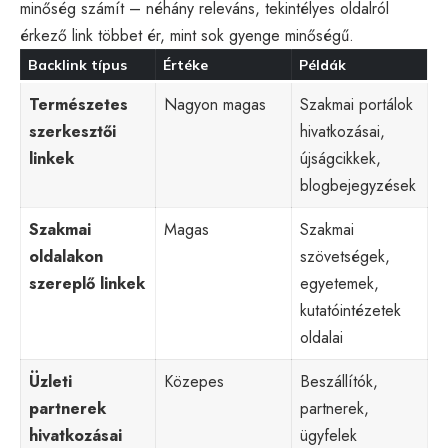
minőség számít – néhány releváns, tekintélyes oldalról
érkező link többet ér, mint sok gyenge minőségű.
Backlink típus
Értéke
Példák
Természetes
Nagyon magas
Szakmai portálok
szerkesztői
hivatkozásai,
linkek
újságcikkek,
blogbejegyzések
Szakmai
Magas
Szakmai
oldalakon
szövetségek,
szereplő linkek
egyetemek,
kutatóintézetek
oldalai
Üzleti
Közepes
Beszállítók,
partnerek
partnerek,
hivatkozásai
ügyfelek