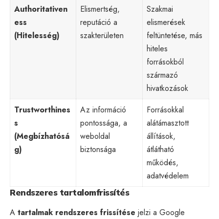
Authoritativen
Elismertség,
Szakmai
ess
reputáció a
elismerések
(Hitelesség)
szakterületen
feltüntetése, más
hiteles
forrásokból
származó
hivatkozások
Trustworthines
Az információ
Forrásokkal
s
pontossága, a
alátámasztott
(Megbízhatósá
weboldal
állítások,
g)
biztonsága
átlátható
működés,
adatvédelem
Rendszeres tartalomfrissítés
A
tartalmak rendszeres frissítése
jelzi a Google