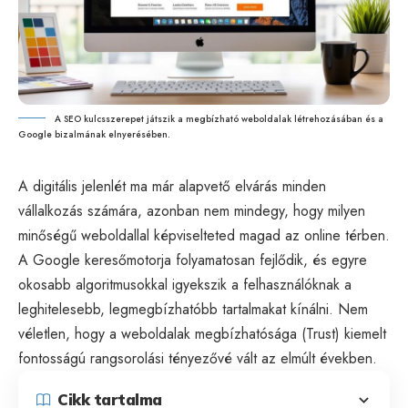
A SEO kulcsszerepet játszik a megbízható weboldalak létrehozásában és a
Google bizalmának elnyerésében.
A digitális jelenlét ma már alapvető elvárás minden
vállalkozás számára, azonban nem mindegy, hogy milyen
minőségű weboldallal képviselteted magad az online térben.
A Google keresőmotorja folyamatosan fejlődik, és egyre
okosabb algoritmusokkal igyekszik a felhasználóknak a
leghitelesebb, legmegbízhatóbb tartalmakat kínálni. Nem
véletlen, hogy a weboldalak megbízhatósága (Trust) kiemelt
fontosságú rangsorolási tényezővé vált az elmúlt években.
Cikk tartalma