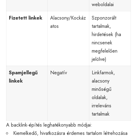
weboldalai
Fizetett linkek
Alacsony/Kockáz
Szponzorált
atos
tartalmak,
hirdetések (ha
nincsenek
megfelelően
jelölve)
Spamjellegű
Negatív
Linkfarmok,
linkek
alacsony
minőségű
oldalak,
irreleváns
tartalmak
A backlink-építés leghatékonyabb módjai:
Kiemelkedő, hivatkozásra érdemes tartalom létrehozása