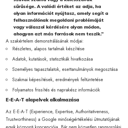
sűrűsége. A valódi értéket az adja, ha
olyan információt nyújtasz, amely segít a
felhasználónak megoldani problémáját
vagy válaszol kérdésére olyan módon,
ahogyan azt más források nem teszik.”
A szakértelem demonstrálásának módjai:
Részletes, alapos tartalmak készítése
Adatok, kutatások, statisztikák hivatkozása
Személyes tapasztalatok, esettanulmányok megosztása
Szakmai képesítések, eredmények feltüntetése
Folyamatos frissítés és naprakész információk
E-E-A-T alapelvek alkalmazása
Az E-E-A-T (Experience, Expertise, Authoritativeness,
Trustworthiness) a Google minőségértékelési útmutatójának
egyik központi koncepciója. Bár nem közvetlen rangsorolási