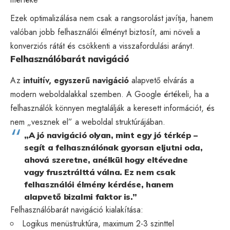
Ezek optimalizálása nem csak a rangsorolást javítja, hanem
valóban jobb felhasználói élményt biztosít, ami növeli a
konverziós rátát és csökkenti a visszafordulási arányt.
Felhasználóbarát navigáció
Az
intuitív, egyszerű navigáció
alapvető elvárás a
modern weboldalakkal szemben. A Google értékeli, ha a
felhasználók könnyen megtalálják a keresett információt, és
nem „vesznek el” a weboldal struktúrájában.
„A jó navigáció olyan, mint egy jó térkép –
segít a felhasználónak gyorsan eljutni oda,
ahová szeretne, anélkül hogy eltévedne
vagy frusztrálttá válna. Ez nem csak
felhasználói élmény kérdése, hanem
alapvető bizalmi faktor is.”
Felhasználóbarát navigáció kialakítása:
Logikus menüstruktúra, maximum 2-3 szinttel