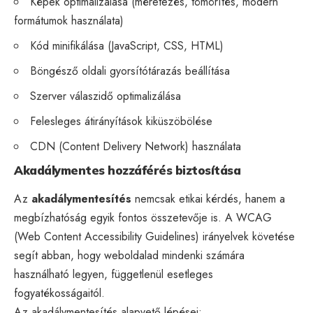
Képek optimalizálása
(méretezés, tömörítés, modern
formátumok használata)
Kód minifikálása (JavaScript, CSS, HTML)
Böngésző oldali gyorsítótárazás beállítása
Szerver válaszidő optimalizálása
Felesleges átirányítások kiküszöbölése
CDN (Content Delivery Network) használata
Akadálymentes hozzáférés biztosítása
Az
akadálymentesítés
nemcsak etikai kérdés, hanem a
megbízhatóság egyik fontos összetevője is. A WCAG
(Web Content Accessibility Guidelines) irányelvek követése
segít abban, hogy weboldalad mindenki számára
használható legyen, függetlenül esetleges
fogyatékosságaitól.
Az akadálymentesítés alapvető lépései: