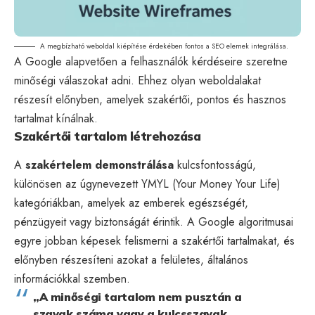
A megbízható weboldal kiépítése érdekében fontos a
SEO
elemek integrálása.
A Google alapvetően a felhasználók kérdéseire szeretne
minőségi válaszokat adni. Ehhez olyan weboldalakat
részesít előnyben, amelyek szakértői, pontos és hasznos
tartalmat kínálnak.
Szakértői tartalom létrehozása
A
szakértelem demonstrálása
kulcsfontosságú,
különösen az úgynevezett
YMYL
(Your Money Your Life)
kategóriákban, amelyek az emberek egészségét,
pénzügyeit vagy biztonságát érintik. A Google algoritmusai
egyre jobban képesek felismerni a szakértői tartalmakat, és
előnyben részesíteni azokat a felületes, általános
információkkal szemben.
„A minőségi tartalom nem pusztán a
szavak száma vagy a kulcsszavak