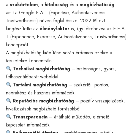
a
szakértelem
, a
hitelesség
és a
megbízhatóság
–
amit a Google E-A-T (Expertise, Authoritativeness,
Trustworthiness) néven foglal össze. 2022-től ezt
kiegészítette az
élményfaktor
is, így létrehozva az
E-E-A-
T
(Experience, Expertise, Authoritativeness, Trustworthiness)
koncepciót.
A megbízhatóság kiépítése során érdemes ezekre a
területekre koncentrálni:
Technikai megbízhatóság
– biztonságos, gyors,
felhasználóbarát weboldal
Tartalmi megbízhatóság
– szakértői, pontos,
naprakész és hasznos információk
Reputációs megbízhatóság
– pozitív visszajelzések,
hivatkozások megbízható forrásokból
Transzparencia
– átlátható működés, elérhető
kapcsolati információk
Felhasználói élmény
– problémamentes, intuitív