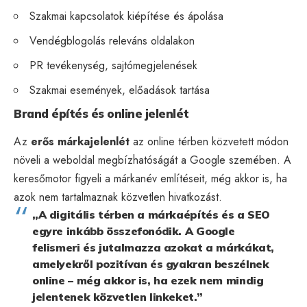
Szakmai kapcsolatok kiépítése és ápolása
Vendégblogolás
releváns oldalakon
PR tevékenység, sajtómegjelenések
Szakmai események, előadások tartása
Brand építés és online jelenlét
Az
erős márkajelenlét
az online térben közvetett módon
növeli a weboldal megbízhatóságát a Google szemében. A
keresőmotor figyeli a márkanév említéseit, még akkor is, ha
azok nem tartalmaznak közvetlen hivatkozást.
„A digitális térben a márkaépítés és a SEO
egyre inkább összefonódik. A Google
felismeri és jutalmazza azokat a márkákat,
amelyekről pozitívan és gyakran beszélnek
online – még akkor is, ha ezek nem mindig
jelentenek közvetlen linkeket.”