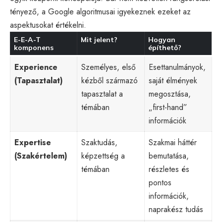
tényező, a Google algoritmusai igyekeznek ezeket az
aspektusokat értékelni.
E-E-A-T
Mit jelent?
Hogyan
komponens
építhető?
Experience
Személyes, első
Esettanulmányok,
(Tapasztalat)
kézből származó
saját élmények
tapasztalat a
megosztása,
témában
„first-hand”
információk
Expertise
Szaktudás,
Szakmai háttér
(Szakértelem)
képzettség a
bemutatása,
témában
részletes és
pontos
információk,
naprakész tudás