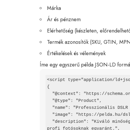
Márka
Ár és pénznem
Elérhetőség (készleten, előrendelhető
Termék azonosítók (SKU, GTIN, MP
Értékelések és vélemények
Íme egy egyszerű példa JSON-LD form
<script type="application/ld+jso
{

  "@context": "
https
://schema.or
  "@type": "Product",

  "name": "Professzionális DSLR fényképezőgép",

  "image": "https://pelda.hu/dslr-fenykepezogep.jpg",

  "description": "Kiváló minőségű professzionális fényképezőgép amatőr és 
profi fotósoknak egyaránt.",
