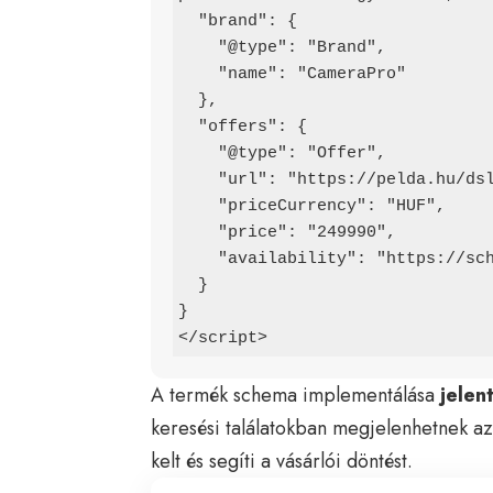
  "brand": {

    "@type": "Brand",

    "name": "CameraPro"

  },

  "offers": {

    "@type": "Offer",

    "url": "https://pelda.hu/dslr-fenykepezogep",

    "priceCurrency": "HUF",

    "price": "249990",

    "availability": "https://schema.org/InStock"

  }

}

</script>
A termék schema implementálása
jelen
keresési találatokban megjelenhetnek az
kelt és segíti a vásárlói döntést.