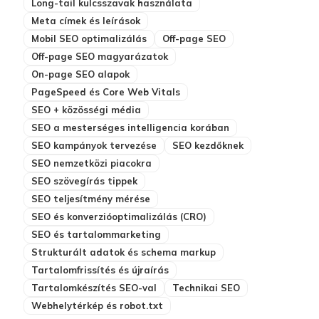
Long-tail kulcsszavak használata
Meta címek és leírások
Mobil SEO optimalizálás
Off-page SEO
Off-page SEO magyarázatok
On-page SEO alapok
PageSpeed és Core Web Vitals
SEO + közösségi média
SEO a mesterséges intelligencia korában
SEO kampányok tervezése
SEO kezdőknek
SEO nemzetközi piacokra
SEO szövegírás tippek
SEO teljesítmény mérése
SEO és konverzióoptimalizálás (CRO)
SEO és tartalommarketing
Strukturált adatok és schema markup
Tartalomfrissítés és újraírás
Tartalomkészítés SEO-val
Technikai SEO
Webhelytérkép és robot.txt