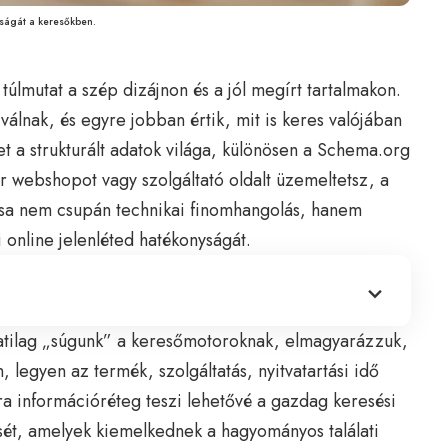
ságát a keresőkben.
túlmutat a szép dizájnon és a jól megírt tartalmakon.
álnak, és egyre jobban értik, mit is keres valójában
et a
strukturált adatok
világa, különösen a Schema.org
kor webshopot vagy szolgáltató oldalt üzemeltetsz, a
sa nem csupán technikai finomhangolás, hanem
i online jelenléted hatékonyságát.
latilag „súgunk” a keresőmotoroknak, elmagyarázzuk,
 legyen az termék, szolgáltatás, nyitvatartási idő
ra információréteg teszi lehetővé a gazdag keresési
sét, amelyek kiemelkednek a hagyományos találati