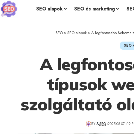
SEO alapok
SEO és marketing
SE
SEO
»
SEO alapok
»
A legfontosabb Schema t
SEO 
A legfonto
típusok w
szolgáltató o
BY
SEO
2025.08.07.
19 