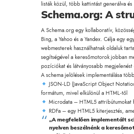
listák közül, több kattintást generálva é
Schema.org: A stru
A Schema.org egy kollaboratív, közösség
Bing, a Yahoo és a Yandex. Célja egy egy
webmesterek használhatnak oldaluk tarta
segítségével a keresőmotorok jobban meg
pozíciókat és látványosabb megjelenést 
A schema jelölések implementálása több
JSON-LD (JavaScript Object Notation 
formátum, mivel elkülönül a HTML-től
Microdata – HTML5 attribútumokat ha
RDFa – egy HTML5 kiterjesztés, amely
„A megfelelően implementált sc
nyelven beszélnénk a keresőmoto