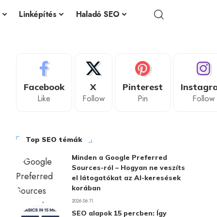
Linképítés
Haladó SEO
Facebook
X
Pinterest
Instagr
Like
Follow
Pin
Follow
Top SEO témák
Minden a Google Preferred
Sources-ról – Hogyan ne veszíts
el látogatókat az AI-keresések
korában
2026.06.11.
SEO alapok 15 percben: Így