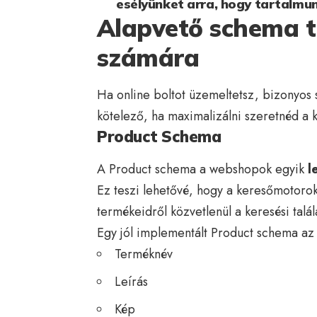
esélyünket arra, hogy tartalmun
Alapvető schema 
számára
Ha online boltot üzemeltetsz, bizonyos
kötelező, ha maximalizálni szeretnéd a k
Product Schema
A Product schema a webshopok egyik
l
Ez teszi lehetővé, hogy a keresőmotorok
termékeidről közvetlenül a keresési talá
Egy jól implementált Product schema az 
Terméknév
Leírás
Kép