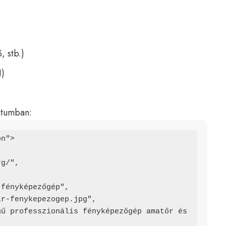
, stb.)
N)
átumban:
n">

g/",
