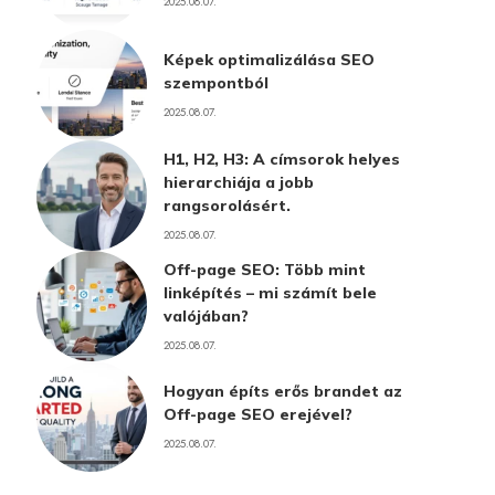
2025.08.07.
Képek optimalizálása SEO
szempontból
2025.08.07.
H1, H2, H3: A címsorok helyes
hierarchiája a jobb
rangsorolásért.
2025.08.07.
Off-page SEO: Több mint
linképítés – mi számít bele
valójában?
2025.08.07.
Hogyan építs erős brandet az
Off-page SEO erejével?
2025.08.07.