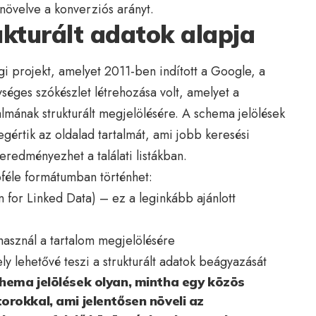
s növelve a konverziós arányt.
kturált adatok alapja
i projekt, amelyet 2011-ben indított a Google, a
séges szókészlet létrehozása volt, amelyet a
lmának strukturált megjelölésére. A schema jelölések
értik az oldalad tartalmát, ami jobb keresési
eredményezhet a találati listákban.
féle formátumban történhet:
for Linked Data) – ez a leginkább ajánlott
sznál a tartalom megjelölésére
 lehetővé teszi a strukturált adatok beágyazását
hema jelölések olyan, mintha egy közös
rokkal, ami jelentősen növeli az