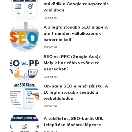
működik a Google rangsorolás
valójában
2025.08.07.
A 3 legfontosabb SEO alapelv,
amit minden vállalkozónak
ismernie kell
2025.08.07.
SEO vs. PPC (Google Ads):
Melyik hoz több vevőt a te
esetedben?
2025.08.07.
On-page SEO ellenőrzőlista: A
10 legfontosabb teendő a
weboldaladon
2025.08.07.
A tökéletes, SEO-barát URL
felépítése lépésről lépésre