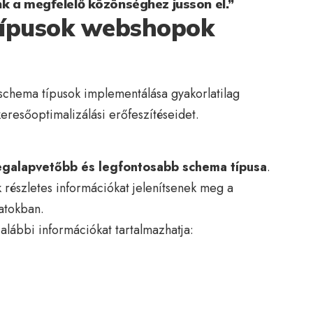
k a megfelelő közönséghez jusson el.”
típusok webshopok
 schema típusok implementálása gyakorlatilag
eresőoptimalizálási erőfeszítéseidet.
egalapvetőbb és legfontosabb schema típusa
.
 részletes információkat jelenítsenek meg a
latokban.
alábbi információkat tartalmazhatja: