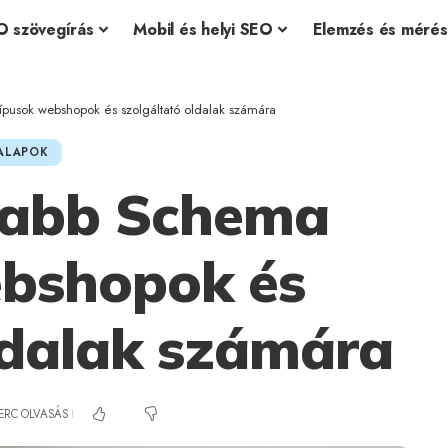
O szövegírás
Mobil és helyi SEO
Elemzés és mérés
ípusok webshopok és szolgáltató oldalak számára
ALAPOK
sabb Schema
ebshopok és
ldalak számára
PERC OLVASÁS