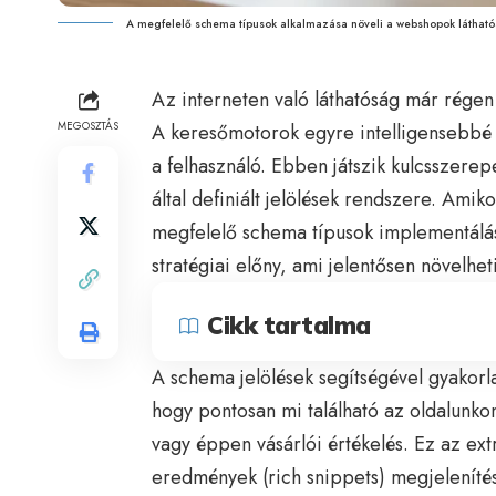
A megfelelő schema típusok alkalmazása növeli a webshopok látható
Az interneten való láthatóság már régen 
MEGOSZTÁS
A keresőmotorok egyre intelligensebbé v
a felhasználó. Ebben játszik kulcsszerep
által definiált jelölések rendszere. Ami
megfelelő schema típusok implementálá
stratégiai előny, ami jelentősen növelhet
Cikk tartalma
A schema jelölések segítségével gyakor
hogy pontosan mi található az oldalunkon,
vagy éppen vásárlói értékelés. Ez az ext
eredmények (rich snippets) megjeleníté