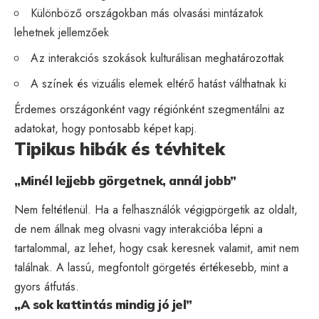
Különböző országokban más olvasási mintázatok
lehetnek jellemzőek
Az interakciós szokások kulturálisan meghatározottak
A színek és vizuális elemek eltérő hatást válthatnak ki
Érdemes országonként vagy régiónként szegmentálni az
adatokat, hogy pontosabb képet kapj.
Tipikus hibák és tévhitek
„Minél lejjebb görgetnek, annál jobb”
Nem feltétlenül. Ha a felhasználók végigpörgetik az oldalt,
de nem állnak meg olvasni vagy interakcióba lépni a
tartalommal, az lehet, hogy csak keresnek valamit, amit nem
találnak. A lassú, megfontolt görgetés értékesebb, mint a
gyors átfutás.
„A sok kattintás mindig jó jel”