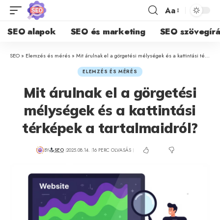
Aa
SEO alapok
SEO és marketing
SEO szövegírá
SEO
»
Elemzés és mérés
»
Mit árulnak el a görgetési mélységek és a kattintási térképek a tartalmaidról?
ELEMZÉS ÉS MÉRÉS
Mit árulnak el a görgetési
mélységek és a kattintási
térképek a tartalmaidról?
BY
SEO
2025.08.14.
16 PERC OLVASÁS