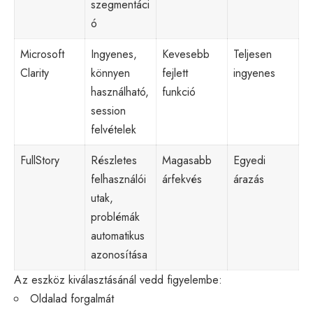
szegmentáci
ó
Microsoft
Ingyenes,
Kevesebb
Teljesen
Clarity
könnyen
fejlett
ingyenes
használható,
funkció
session
felvételek
FullStory
Részletes
Magasabb
Egyedi
felhasználói
árfekvés
árazás
utak,
problémák
automatikus
azonosítása
Az eszköz kiválasztásánál vedd figyelembe:
Oldalad forgalmát