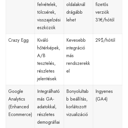
felvételek,
oldalaknál
fizetős
tölcsérek,
drágább
verziók
visszajelzési
lehet
31€/hótól
eszközök
Crazy Egg
Kiváló
Kevesebb
29$/hótól
hőtérképek,
integráció
A/B
más
tesztelés,
rendszerekk
részletes
el
jelentések
Google
Integrálható
Bonyolultab
Ingyenes
Analytics
más GA-
b beállítás,
(GA4)
(Enhanced
adatokkal,
korlátozott
Ecommerce)
részletes
vizualizáció
demográfiai