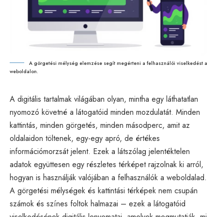
A görgetési mélység elemzése segít megérteni a felhasználói viselkedést a
weboldalon.
A digitális tartalmak világában olyan, mintha egy láthatatlan
nyomozó követné a látogatóid minden mozdulatát. Minden
kattintás, minden görgetés, minden másodperc, amit az
oldalaidon töltenek, egy-egy apró, de értékes
információmorzsát jelent. Ezek a látszólag jelentéktelen
adatok együttesen egy részletes térképet rajzolnak ki arról,
hogyan is használják valójában a felhasználók a weboldalad.
A görgetési mélységek és kattintási térképek nem csupán
számok és színes foltok halmazai – ezek a látogatóid
viselkedésének digitális lenyomatai, amelyek megmutatják, mi