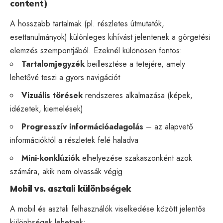
content)
A hosszabb tartalmak (pl. részletes útmutatók,
esettanulmányok) különleges kihívást jelentenek a görgetési
elemzés szempontjából. Ezeknél különösen fontos:
Tartalomjegyzék
beillesztése a tetejére, amely
lehetővé teszi a gyors navigációt
Vizuális törések
rendszeres alkalmazása (képek,
idézetek, kiemelések)
Progresszív információadagolás
– az alapvető
információktól a részletek felé haladva
Mini-konklúziók
elhelyezése szakaszonként azok
számára, akik nem olvassák végig
Mobil vs. asztali különbségek
A mobil és asztali felhasználók viselkedése között jelentős
különbségek lehetnek: