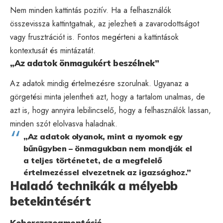
Nem minden kattintás pozitív. Ha a felhasználók
összevissza kattintgatnak, az jelezheti a zavarodottságot
vagy frusztrációt is. Fontos megérteni a kattintások
kontextusát és mintázatát.
„Az adatok önmagukért beszélnek”
Az adatok mindig értelmezésre szorulnak. Ugyanaz a
görgetési minta jelentheti azt, hogy a tartalom unalmas, de
azt is, hogy annyira lebilincselő, hogy a felhasználók lassan,
minden szót elolvasva haladnak.
„Az adatok olyanok, mint a nyomok egy
bűnügyben – önmagukban nem mondják el
a teljes történetet, de a megfelelő
értelmezéssel elvezetnek az igazsághoz.”
Haladó technikák a mélyebb
betekintésért
Kohorszszegmentáció