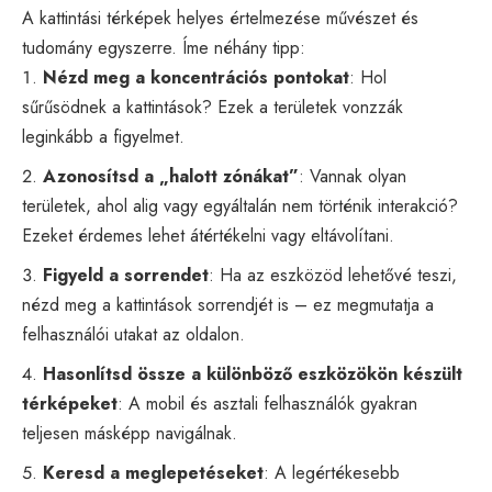
A kattintási térképek helyes értelmezése művészet és
tudomány egyszerre. Íme néhány tipp:
Nézd meg a koncentrációs pontokat
: Hol
sűrűsödnek a kattintások? Ezek a területek vonzzák
leginkább a figyelmet.
Azonosítsd a „halott zónákat”
: Vannak olyan
területek, ahol alig vagy egyáltalán nem történik interakció?
Ezeket érdemes lehet átértékelni vagy eltávolítani.
Figyeld a sorrendet
: Ha az eszközöd lehetővé teszi,
nézd meg a kattintások sorrendjét is – ez megmutatja a
felhasználói utakat az oldalon.
Hasonlítsd össze a különböző eszközökön készült
térképeket
: A mobil és asztali felhasználók gyakran
teljesen másképp navigálnak.
Keresd a meglepetéseket
: A legértékesebb