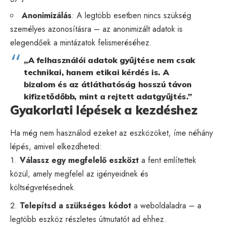
Anonimizálás
: A legtöbb esetben nincs szükség
személyes azonosításra – az anonimizált adatok is
elegendőek a mintázatok felismeréséhez.
„A felhasználói adatok gyűjtése nem csak
technikai, hanem etikai kérdés is. A
bizalom és az átláthatóság hosszú távon
kifizetődőbb, mint a rejtett adatgyűjtés.”
Gyakorlati lépések a kezdéshez
Ha még nem használod ezeket az eszközöket, íme néhány
lépés, amivel elkezdheted:
Válassz egy megfelelő eszközt
a fent említettek
közül, amely megfelel az igényeidnek és
költségvetésednek.
Telepítsd a szükséges kódot
a weboldaladra – a
legtöbb eszköz részletes útmutatót ad ehhez.