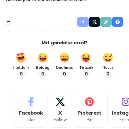
Mit gondolsz erről?
Imádom
Boldog
Unalmas
Tetszik
Rossz
0
0
0
0
0
Facebook
X
Pinterest
Insta
Like
Follow
Pin
Foll