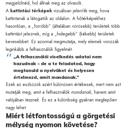
megjelölnéd, hol állnak meg az olvasók.
A
kattintási térképek
vizuálisan jelenítik meg, hova
kattintanak a látogatók az oldalon. A hőtérképekhez
hasonlóan, a „forróbb” (általában vörösebb) területek több
kattintást jeleznek, míg a „hidegebb” (kékebb) területek
kevesebbet. Ez azonnal megmutatja, mely elemek vonzzák
leginkább a felhasználók figyelmét.
„A
felhasználói viselkedés
adatai nem
hazudnak – de a te feladatod, hogy
megtanuld a nyelvüket és helyesen
értelmezd, amit mondanak.”
Ezek az eszközök azért különösen értékesek, mert nem azt
mutatják meg, amit a felhasználók
mondanak
, hanem amit
valójában
tesznek
. És ez a különbség gyakran meglepően
nagy lehet.
Miért létfontosságú a görgetési
mélység nyomon követése?