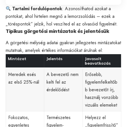
Tartalmi fordulópontok
: Azonosíthatod azokat a
pontokat, ahol hirtelen megnő a lemorzsolódás – ezek a
„töréspontok” jelzik, hol veszíted el az olvasóid figyelmét.
Tipikus görgetési mintázatok és jelentésük
A görgetési mélység adatai gyakran jellegzetes mintázatokat
mutatnak, amelyek értékes információkat árulnak el:
Mintázat
Jelentés
Javasolt
beavatkozás
Meredek esés
A bevezető nem
Erősebb,
az első 25%-nál
kelti fel az
figyelemfelkeltőb
érdeklődést
b bevezetőt írj,
használj vonzóbb
vizuális elemeket
Fokozatos,
Természetes
Helyezz el
egyenletes
figyelem-
„figyelemfrissítő”