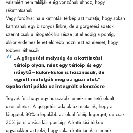
valamiért nem találják elég vonzónak ahhoz, hogy
rákattintsanak.
Vagy fordítva: ha a kattintási térkép azt mutatja, hogy sokan
kattintanak egy bizonyos linkre, de a görgetési adatok
szerint csak a látogatók kis része jut el addig a pontig,
akkor érdemes lehet előrébb hozni ezt az elemet, hogy
többen láthassák.
„A görgetési mélység és a kattintási
térkép olyan, mint egy térkép és egy
iránytű – külön-külön is hasznosak, de
együtt mutatják meg az igazi utat.”
Gyakorlati példa az integrált elemzésre
Tegyük fel, hogy egy hosszabb termékismertető oldalt
üzemeltetsz. A görgetési adatok azt mutatják, hogy a
látogatók 80%-a legalább az oldal feléig legörget, de csak
30% jut el a vásárlási gombig. A kattintási térkép
ugyanakkor azt jelzi, hogy sokan kattintanak a termék