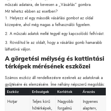
műszaki adataira, de kevesen a „Vásárlás” gombra.
Mit tehetsz ebben az esetben?
Helyezz el egy második vásárlási gombot az oldal
közepére, ahol még magas a felhasználói figyelem.
A műszaki adatok mellé tegyél egy kapcsolódó felhívást.
Rövidítsd le az oldalt, hogy a vásárlási gomb hamarabb
láthatóvá váljon.
A görgetési mélység és kattintási
térképek mérésének eszközei
Számos eszköz áll rendelkezésre ezeknek az adatoknak a
gyűjtésére és elemzésére. Íme néhány népszerű megoldás:
Eszköz
Erősségek
Korlátok
Árazás
Hotjar
Teljes körű
Nagyobb
Ingyenes
hőtérképek,
forgalmú
alapterv,