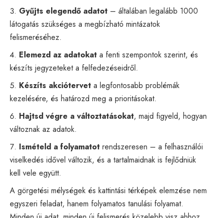
Gyűjts elegendő adatot
– általában legalább 1000
látogatás szükséges a megbízható mintázatok
felismeréséhez.
Elemezd az adatokat
a fenti szempontok szerint, és
készíts jegyzeteket a felfedezéseidről.
Készíts akciótervet
a legfontosabb problémák
kezelésére, és határozd meg a prioritásokat.
Hajtsd végre a változtatásokat
, majd figyeld, hogyan
változnak az adatok.
Ismételd a folyamatot
rendszeresen – a felhasználói
viselkedés idővel változik, és a tartalmaidnak is fejlődniük
kell vele együtt.
A görgetési mélységek és kattintási térképek elemzése nem
egyszeri feladat, hanem folyamatos tanulási folyamat.
Minden új adat, minden új felismerés közelebb visz ahhoz,