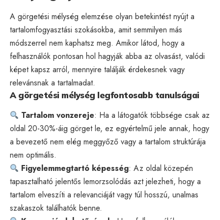
A görgetési mélység elemzése olyan betekintést nyújt a
tartalomfogyasztási szokásokba, amit semmilyen más
módszerrel nem kaphatsz meg. Amikor látod, hogy a
felhasználók pontosan hol hagyják abba az olvasást, valódi
képet kapsz arról, mennyire találják érdekesnek vagy
relevánsnak a tartalmadat.
A görgetési mélység legfontosabb tanulságai
Tartalom vonzereje
: Ha a látogatók többsége csak az
oldal 20-30%-áig görget le, ez egyértelmű jele annak, hogy
a bevezető nem elég meggyőző vagy a tartalom struktúrája
nem optimális.
Figyelemmegtartó képesség
: Az oldal közepén
tapasztalható jelentős lemorzsolódás azt jelezheti, hogy a
tartalom elveszíti a relevanciáját vagy túl hosszú, unalmas
szakaszok találhatók benne.