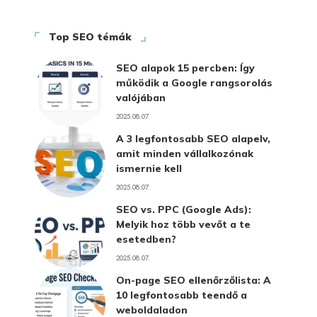
Top SEO témák
SEO alapok 15 percben: Így
működik a Google rangsorolás
valójában
2025.08.07.
A 3 legfontosabb SEO alapelv,
amit minden vállalkozónak
ismernie kell
2025.08.07.
SEO vs. PPC (Google Ads):
Melyik hoz több vevőt a te
esetedben?
2025.08.07.
On-page SEO ellenőrzőlista: A
10 legfontosabb teendő a
weboldaladon