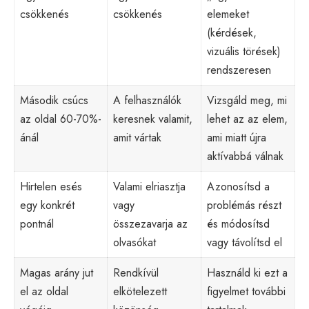
csökkenés
csökkenés
elemeket
(kérdések,
vizuális törések)
rendszeresen
Második csúcs
A felhasználók
Vizsgáld meg, mi
az oldal 60-70%-
keresnek valamit,
lehet az az elem,
ánál
amit vártak
ami miatt újra
aktívabbá válnak
Hirtelen esés
Valami elriasztja
Azonosítsd a
egy konkrét
vagy
problémás részt
pontnál
összezavarja az
és módosítsd
olvasókat
vagy távolítsd el
Magas arány jut
Rendkívül
Használd ki ezt a
el az oldal
elkötelezett
figyelmet további