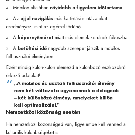
Mobilon általában
rövidebb a figyelem időtartama
Az
ujjal navigálás
más kattintási mintázatokat
eredményez, mint az egérrel történő
A
képernyőméret
miatt más elemek kerülnek fókuszba
A
betöltési idő
nagyobb szerepet játszik a mobilos
felhasználói élményben
Ezért mindig külön-külön elemezd a különböző eszközökről
érkező adatokat!
„A mobilos és asztali felhasználói élmény
nem két változata ugyanannak a dolognak
– két különböző élmény, amelyeket külön
kell optimalizálni.”
Nemzetközi közönség esetén
Ha nemzetközi közönséged van, figyelembe kell venned a
kulturális különbségeket is: