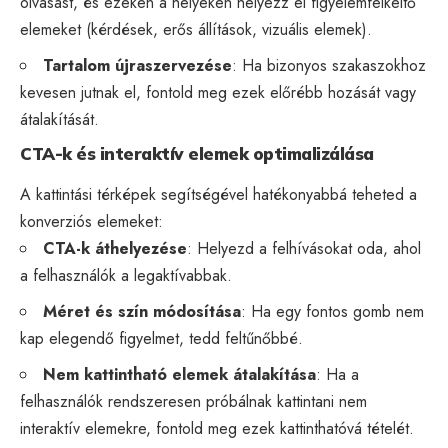
olvasást, és ezeken a helyeken helyezz el figyelemfelkeltő
elemeket (kérdések, erős állítások, vizuális elemek).
Tartalom újraszervezése
: Ha bizonyos szakaszokhoz
kevesen jutnak el, fontold meg ezek előrébb hozását vagy
átalakítását.
CTA-k és interaktív elemek optimalizálása
A kattintási térképek segítségével hatékonyabbá teheted a
konverziós elemeket:
CTA-k áthelyezése
: Helyezd a felhívásokat oda, ahol
a felhasználók a legaktívabbak.
Méret és szín módosítása
: Ha egy fontos gomb nem
kap elegendő figyelmet, tedd feltűnőbbé.
Nem kattintható elemek átalakítása
: Ha a
felhasználók rendszeresen próbálnak kattintani nem
interaktív elemekre, fontold meg ezek kattinthatóvá tételét.