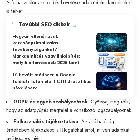
A felhasználói viselkedés követése adatvédelmi kérdéseket
is felvet:
További SEO cikkek
Hogyan ellenőrizzük
keresőoptimalizálási
tevekénységünket?
Márkaemlítés vagy linképítés:
melyik a fontosabb 2026-ban?
10 bevált módszer a Google
találati listán elért CTR drasztikus
növelésére
GDPR és egyéb szabályozások
: Győződj meg róla,
hogy az adatgyűjtés megfelel a vonatkozó jogszabályoknak.
Felhasználók tájékoztatása
: Az átláthatóság
érdekében tájékoztasd a látogatókat arról, milyen adatokat
gyűjtesz és miért.