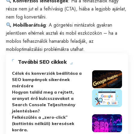
Konverziós lehetőségek
: Ha a felhasználók nagy
része nem jut el a felhívásig (CTA), hiába a legjobb ajánlat,
nem fog konvertálni.
Mobilbarátság
: A görgetési mintázatok gyakran
jelentősen eltérnek asztali és mobil eszközökön – ha a
mobilos felhasználók hamarabb feladják, az
mobiloptimalizálási problémákra utalhat.
További SEO cikkek
Célok és konverziók beállítása a
SEO kampányok sikerének
mérésére
Hogyan találd meg a rejtett,
aranyat érő kulcsszavakat a
Search Console Teljesítmény
jelentésben?
Felkészülés a „zero-click”
(kattintás nélküli) keresések
korára.