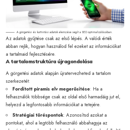
A görgetési és kattintási adatok elemzése segít a
SEO
optimalizálásában.
Az adatok gyűjtése csak az első lépés. A valódi érték
abban rejlik, hogyan használod fel ezeket az információkat
a tartalmaid fejlesztésére.
A tartalomstruktúra újragondolása
A görgetési adatok alapján újratervezheted a tartalom
szerkezetét:
Fordított piramis elv megerősítése
: Ha a
felhasználók többsége csak az oldal első harmadáig jut el,
helyezd a legfontosabb információkat a tetejére.
Stratégiai töréspontok
: Azonosítsd azokat a
pontokat, ahol a legtöbb felhasználó abbahagyja az