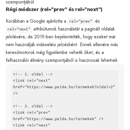
szempontjából.
Régi módszer (rel=”prev” és rel=”next”)
Korábban a Google ajánlotta a
és
rel="prev"
attribútumok használatát a paginált oldalak
rel="next"
jelölésére, de 2019-ben bejelentették, hogy ezeket már
nem használják indexelési jelzésként. Ennek ellenére más
keresőmotorok még figyelembe vehetik őket, és a
felhasználói élmény szempontjából is hasznosak lehetnek.
<!-- 1. oldal -->

<link rel="next" 
href="https://www.pelda.hu/termekek?oldal=2" 
/>

<!-- 2. oldal -->

<link rel="prev" 
href="https://www.pelda.hu/termekek" />

<link rel="next" 