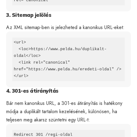
rel="canonical"
3. Sitemap jelölés
Az XML sitemap-ben is jelezheted a kanonikus URL-eket:
<url>

  <loc>https://www.pelda.hu/duplikalt-
oldal</loc>

  <link rel="canonical" 
href="https://www.pelda.hu/eredeti-oldal" />

</url>
4. 301-es átirányítás
Bár nem kanonikus URL, a 301-es átirányítás is hatékony
módja a duplikált tartalom kezelésének, különösen, ha
teljesen meg akarsz szüntetni egy URL-t:
Redirect 301 /regi-oldal 