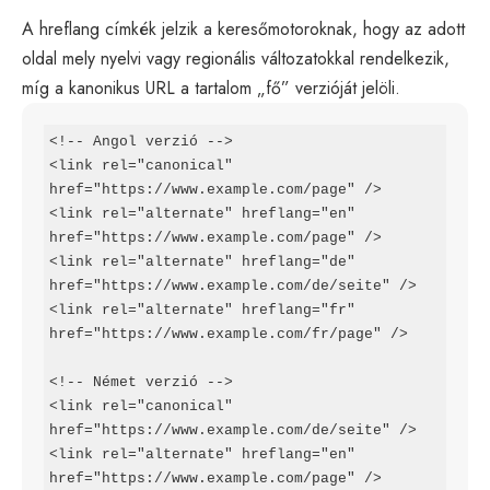
A hreflang címkék jelzik a keresőmotoroknak, hogy az adott
oldal mely nyelvi vagy regionális változatokkal rendelkezik,
míg a kanonikus URL a tartalom „fő” verzióját jelöli.
<!-- Angol verzió -->

<link rel="canonical" 
href="https://www.example.com/page" />

<link rel="alternate" hreflang="en" 
href="https://www.example.com/page" />

<link rel="alternate" hreflang="de" 
href="https://www.example.com/de/seite" />

<link rel="alternate" hreflang="fr" 
href="https://www.example.com/fr/page" />

<!-- Német verzió -->

<link rel="canonical" 
href="https://www.example.com/de/seite" />

<link rel="alternate" hreflang="en" 
href="https://www.example.com/page" />
