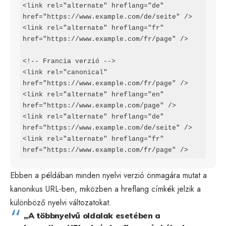
<link rel="alternate" hreflang="de" 
href="https://www.example.com/de/seite" />

<link rel="alternate" hreflang="fr" 
href="https://www.example.com/fr/page" />

<!-- Francia verzió -->

<link rel="canonical" 
href="https://www.example.com/fr/page" />

<link rel="alternate" hreflang="en" 
href="https://www.example.com/page" />

<link rel="alternate" hreflang="de" 
href="https://www.example.com/de/seite" />

<link rel="alternate" hreflang="fr" 
href="https://www.example.com/fr/page" />
Ebben a példában minden nyelvi verzió önmagára mutat a
kanonikus URL-ben, miközben a hreflang címkék jelzik a
különböző nyelvi változatokat.
„A többnyelvű oldalak esetében a