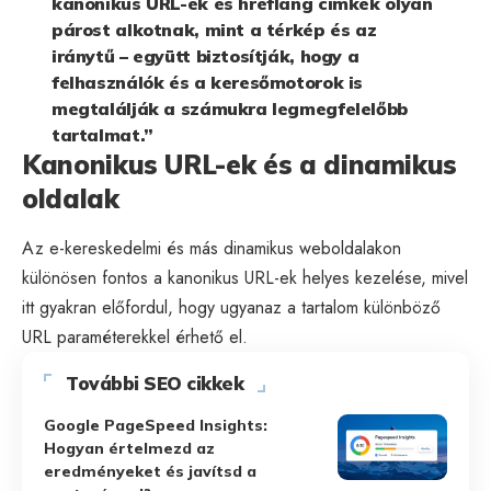
kanonikus URL-ek és hreflang címkék olyan
párost alkotnak, mint a térkép és az
iránytű – együtt biztosítják, hogy a
felhasználók és a keresőmotorok is
megtalálják a számukra legmegfelelőbb
tartalmat.”
Kanonikus URL-ek és a dinamikus
oldalak
Az e-kereskedelmi és más dinamikus weboldalakon
különösen fontos a kanonikus URL-ek helyes kezelése, mivel
itt gyakran előfordul, hogy ugyanaz a tartalom különböző
URL paraméterekkel érhető el.
További SEO cikkek
Google PageSpeed Insights:
Hogyan értelmezd az
eredményeket és javítsd a