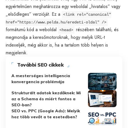
egyértelműen meghatározza egy weboldal „hivatalos” vagy
„elsődleges” verzióját. Ez a
<link rel="canonical"
href="
https
://www.pelda.hu/eredeti-oldal" />
formátumú kód a weboldal
részében található, és
<head>
megmondja a keresőmotoroknak, hogy melyik URL-t
indexeljék, még akkor is, ha a tartalom több helyen is
megjelenik.
További SEO cikkek
A mesterséges intelligencia
konvergencia problémája
Strukturált adatok kezdőknek: Mi
az a Schema és miért fontos a
SEO-ban?
SEO vs. PPC (Google Ads): Melyik
hoz több vevőt a te esetedben?