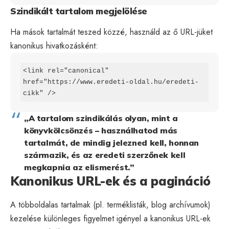
Szindikált tartalom megjelölése
Ha mások tartalmát teszed közzé, használd az ő URL-jüket
kanonikus hivatkozásként:
<link rel="canonical" 
href="https://www.eredeti-oldal.hu/eredeti-
cikk" />
„A tartalom szindikálás olyan, mint a
könyvkölcsönzés – használhatod más
tartalmát, de mindig jelezned kell, honnan
származik, és az eredeti szerzőnek kell
megkapnia az elismerést.”
Kanonikus URL-ek és a pagináció
A többoldalas tartalmak (pl. terméklisták, blog archívumok)
kezelése különleges figyelmet igényel a kanonikus URL-ek