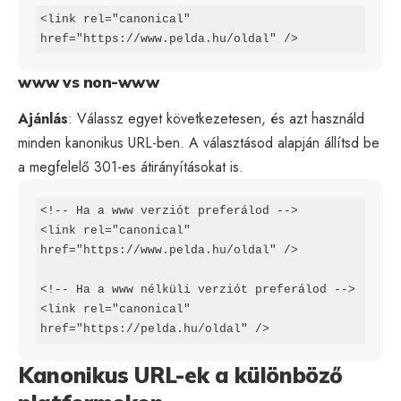
<link rel="canonical" 
href="https://www.pelda.hu/oldal" />
www vs non-www
Ajánlás
: Válassz egyet következetesen, és azt használd
minden kanonikus URL-ben. A választásod alapján állítsd be
a megfelelő 301-es átirányításokat is.
<!-- Ha a www verziót preferálod -->

<link rel="canonical" 
href="https://www.pelda.hu/oldal" />

<!-- Ha a www nélküli verziót preferálod -->

<link rel="canonical" 
href="https://pelda.hu/oldal" />
Kanonikus URL-ek a különböző