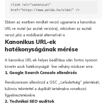
<link rel="canonical" 
href="https://www.pelda.hu/oldal" />
Ebben az esetben mindkét verzió ugyanarra a kanonikus
URL-re mutat (az asztali verzióra), miközben az asztali
verzió jelzi a mobilbarát alternatívát is.
Kanonikus URL-ek
hatékonyságának mérése
A kanonikus URL-ek helyes beállítása után fontos nyomon
követni azok hatékonyságát. Íme néhány módszer erre:
1. Google Search Console ellenőrzés
Rendszeresen ellenőrizd a GSC „Lefedettség” jelentését,
különös tekintettel a duplikált tartalmakra vonatkozó
figyelmeztetésekre.
2. Technikai SEO auditok