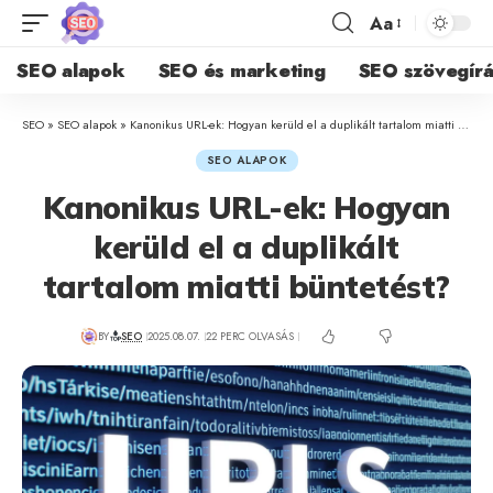
Aa
SEO alapok
SEO és marketing
SEO szövegírá
SEO
»
SEO alapok
»
Kanonikus URL-ek: Hogyan kerüld el a duplikált tartalom miatti büntetést?
SEO ALAPOK
Kanonikus URL-ek: Hogyan
kerüld el a duplikált
tartalom miatti büntetést?
BY
SEO
2025.08.07.
22 PERC OLVASÁS