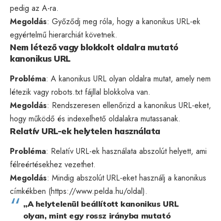
pedig az A-ra.
Megoldás
: Győződj meg róla, hogy a kanonikus URL-ek
egyértelmű hierarchiát követnek.
Nem létező vagy blokkolt oldalra mutató
kanonikus URL
Probléma
: A kanonikus URL olyan oldalra mutat, amely nem
létezik vagy robots.txt fájllal blokkolva van.
Megoldás
: Rendszeresen ellenőrizd a kanonikus URL-eket,
hogy működő és indexelhető oldalakra mutassanak.
Relatív URL-ek helytelen használata
Probléma
: Relatív URL-ek használata abszolút helyett, ami
félreértésekhez vezethet.
Megoldás
: Mindig abszolút URL-eket használj a kanonikus
címkékben (https://www.pelda.hu/oldal).
„A helytelenül beállított kanonikus URL
olyan, mint egy rossz irányba mutató