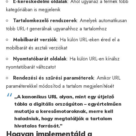
E-kereskedelmi oldalak
: Ahol ugyanaz a termék több
kategóriában is megjelenik
Tartalomkezelő rendszerek
: Amelyek automatikusan
több URL-t generálnak ugyanahhoz a tartalomhoz
Mobilbarát verziók
: Ha külön URL-eken éred el a
mobilbarát és asztali verziókat
Nyomtatóbarát oldalak
: Ha külön URL-en kínálsz
nyomtatóbarát változatot
Rendezési és szűrési paraméterek
: Amikor URL
paraméterekkel módosítod a tartalom megjelenítését
„A kanonikus URL olyan, mint egy útjelző
tábla a digitális országúton – egyértelműen
mutatja a keresőmotoroknak, merre kell
haladniuk, hogy megtalálják a tartalom
hivatalos forrását.”
Hogyan implementáld a