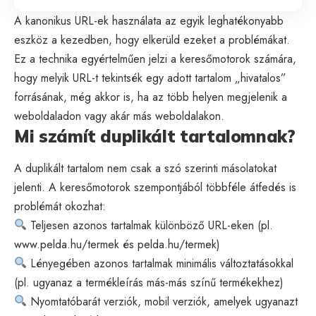
A kanonikus URL-ek használata az egyik leghatékonyabb
eszköz a kezedben, hogy elkerüld ezeket a problémákat.
Ez a technika egyértelműen jelzi a keresőmotorok számára,
hogy melyik URL-t tekintsék egy adott tartalom „hivatalos”
forrásának, még akkor is, ha az több helyen megjelenik a
weboldaladon vagy akár más weboldalakon.
Mi számít duplikált tartalomnak?
A duplikált tartalom nem csak a szó szerinti másolatokat
jelenti. A keresőmotorok szempontjából többféle átfedés is
problémát okozhat:
Teljesen azonos tartalmak különböző URL-eken (pl.
www.pelda.hu/termek és pelda.hu/termek)
Lényegében azonos tartalmak minimális változtatásokkal
(pl. ugyanaz a termékleírás más-más színű termékekhez)
Nyomtatóbarát verziók, mobil verziók, amelyek ugyanazt