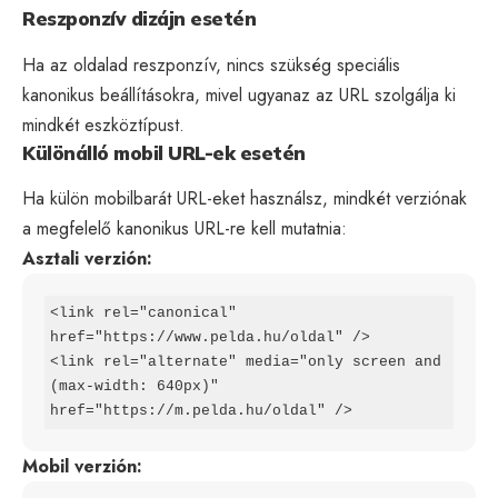
Reszponzív dizájn esetén
Ha az oldalad reszponzív, nincs szükség speciális
kanonikus beállításokra, mivel ugyanaz az URL szolgálja ki
mindkét eszköztípust.
Különálló mobil URL-ek esetén
Ha külön mobilbarát URL-eket használsz, mindkét verziónak
a megfelelő kanonikus URL-re kell mutatnia:
Asztali verzión:
<link rel="canonical" 
href="https://www.pelda.hu/oldal" />

<link rel="alternate" media="only screen and 
(max-width: 640px)" 
href="https://m.pelda.hu/oldal" />
Mobil verzión: