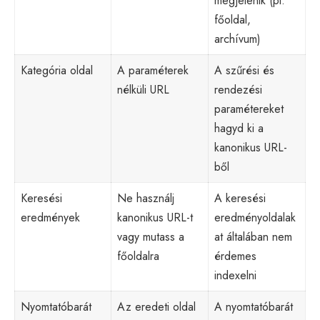
megjelenik (pl.
főoldal,
archívum)
Kategória oldal
A paraméterek
A szűrési és
nélküli URL
rendezési
paramétereket
hagyd ki a
kanonikus URL-
ből
Keresési
Ne használj
A keresési
eredmények
kanonikus URL-t
eredményoldalak
vagy mutass a
at általában nem
főoldalra
érdemes
indexelni
Nyomtatóbarát
Az eredeti oldal
A nyomtatóbarát