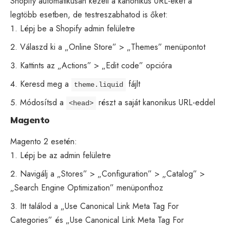
Shopify automatikusan kezeli a kanonikus URL-eket a
legtöbb esetben, de testreszabhatod is őket:
Lépj be a Shopify admin felületre
Válaszd ki a „Online Store” > „Themes” menüpontot
Kattints az „Actions” > „Edit code” opcióra
Keresd meg a
fájlt
theme.liquid
Módosítsd a
részt a saját kanonikus URL-eddel
<head>
Magento
Magento 2 esetén:
Lépj be az admin felületre
Navigálj a „Stores” > „Configuration” > „Catalog” >
„Search Engine Optimization” menüponthoz
Itt találod a „Use Canonical Link Meta Tag For
Categories” és „Use Canonical Link Meta Tag For