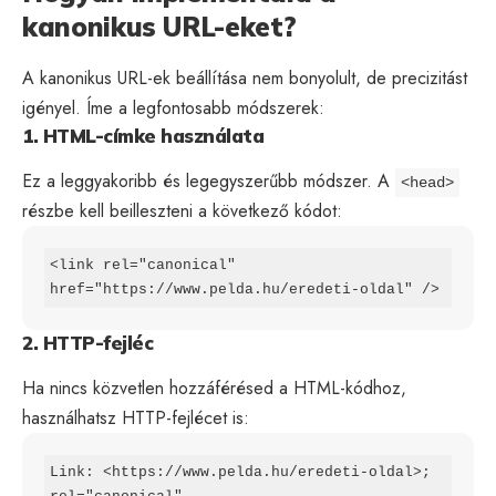
kanonikus URL-eket?
A kanonikus URL-ek beállítása nem bonyolult, de precizitást
igényel. Íme a legfontosabb módszerek:
1. HTML-címke használata
Ez a leggyakoribb és legegyszerűbb módszer. A
<head>
részbe kell beilleszteni a következő kódot:
<link rel="canonical" 
href="https://www.pelda.hu/eredeti-oldal" />
2. HTTP-fejléc
Ha nincs közvetlen hozzáférésed a HTML-kódhoz,
használhatsz HTTP-fejlécet is:
Link: <https://www.pelda.hu/eredeti-oldal>; 