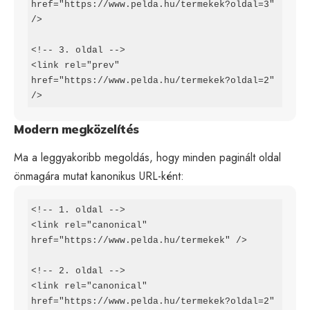
href="https://www.pelda.hu/termekek?oldal=3" 
/>

<!-- 3. oldal -->

<link rel="prev" 
href="https://www.pelda.hu/termekek?oldal=2" 
/>
Modern megközelítés
Ma a leggyakoribb megoldás, hogy minden paginált oldal
önmagára mutat kanonikus URL-ként:
<!-- 1. oldal -->

<link rel="canonical" 
href="https://www.pelda.hu/termekek" />

<!-- 2. oldal -->

<link rel="canonical" 
href="https://www.pelda.hu/termekek?oldal=2" 