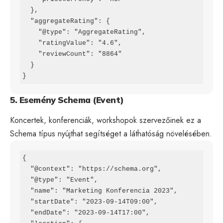
  },

  "aggregateRating": {

    "@type": "AggregateRating",

    "ratingValue": "4.6",

    "reviewCount": "8864"

  }

}
5. Esemény Schema (Event)
Koncertek, konferenciák, workshopok szervezőinek ez a
Schema típus nyújthat segítséget a láthatóság növelésében.
{

  "@context": "https://schema.org",

  "@type": "Event",

  "name": "Marketing Konferencia 2023",

  "startDate": "2023-09-14T09:00",

  "endDate": "2023-09-14T17:00",
