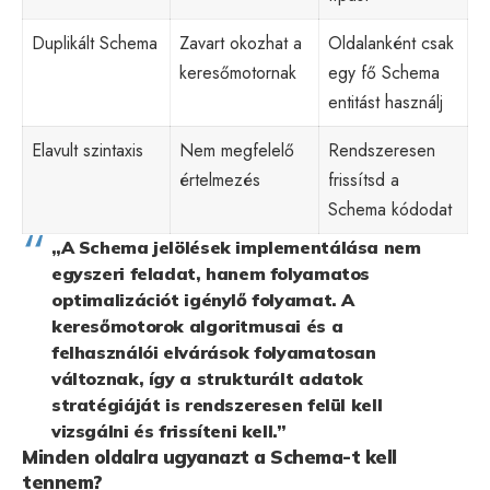
Duplikált Schema
Zavart okozhat a
Oldalanként csak
keresőmotornak
egy fő Schema
entitást használj
Elavult szintaxis
Nem megfelelő
Rendszeresen
értelmezés
frissítsd a
Schema kódodat
„A Schema jelölések implementálása nem
egyszeri feladat, hanem folyamatos
optimalizációt igénylő folyamat. A
keresőmotorok algoritmusai és a
felhasználói elvárások folyamatosan
változnak, így a strukturált adatok
stratégiáját is rendszeresen felül kell
vizsgálni és frissíteni kell.”
Minden oldalra ugyanazt a Schema-t kell
tennem?