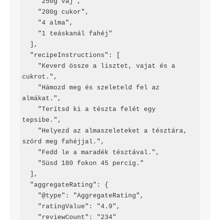
    "250g vaj",

    "200g cukor",

    "4 alma",

    "1 teáskanál fahéj"

  ],

  "recipeInstructions": [

    "Keverd össze a lisztet, vajat és a 
cukrot.",

    "Hámozd meg és szeleteld fel az 
almákat.",

    "Terítsd ki a tészta felét egy 
tepsibe.",

    "Helyezd az almaszeleteket a tésztára, 
szórd meg fahéjjal.",

    "Fedd le a maradék tésztával.",

    "Süsd 180 fokon 45 percig."

  ],

  "aggregateRating": {

    "@type": "AggregateRating",

    "ratingValue": "4.9",

    "reviewCount": "234"
