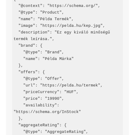
  "@context": "
https
://schema.org/",

  "@type": "Product",

  "name": "Példa Termék",

  "image": "https://pelda.hu/kep.jpg",

  "description": "Ez egy kiváló minőségű 
termék leírása.",

  "brand": {

    "@type": "Brand",

    "name": "Példa Márka"

  },

  "offers": {

    "@type": "Offer",

    "url": "https://pelda.hu/termek",

    "priceCurrency": "HUF",

    "price": "19990",

    "availability": 
"https://schema.org/InStock"

  },

  "aggregateRating": {

    "@type": "AggregateRating",
