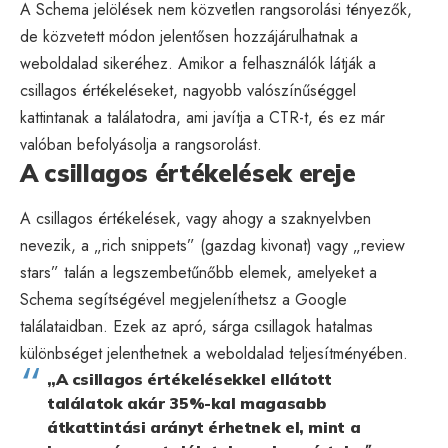
A Schema jelölések nem közvetlen rangsorolási tényezők,
de közvetett módon jelentősen hozzájárulhatnak a
weboldalad sikeréhez. Amikor a felhasználók látják a
csillagos értékeléseket, nagyobb valószínűséggel
kattintanak a találatodra, ami javítja a CTR-t, és ez már
valóban befolyásolja a rangsorolást.
A csillagos értékelések ereje
A csillagos értékelések, vagy ahogy a szaknyelvben
nevezik, a „rich snippets” (gazdag kivonat) vagy „review
stars” talán a legszembetűnőbb elemek, amelyeket a
Schema segítségével megjeleníthetsz a Google
találataidban. Ezek az apró, sárga csillagok hatalmas
különbséget jelenthetnek a weboldalad teljesítményében.
„A csillagos értékelésekkel ellátott
találatok akár 35%-kal magasabb
átkattintási arányt érhetnek el, mint a