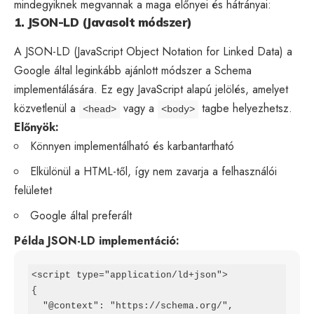
mindegyiknek megvannak a maga előnyei és hátrányai:
1. JSON-LD (Javasolt módszer)
A JSON-LD (JavaScript Object Notation for Linked Data) a
Google által leginkább ajánlott módszer a Schema
implementálására. Ez egy JavaScript alapú jelölés, amelyet
közvetlenül a
vagy a
tagbe helyezhetsz.
<head>
<body>
Előnyök:
Könnyen implementálható és karbantartható
Elkülönül a HTML-től, így nem zavarja a felhasználói
felületet
Google által preferált
Példa JSON-LD implementáció:
<script type="application/ld+json">

{

  "@context": "https://schema.org/",
