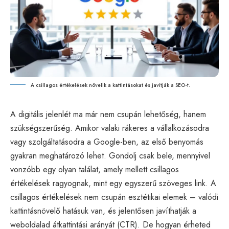
A csillagos értékelések növelik a kattintásokat és javítják a SEO-t.
A digitális jelenlét ma már nem csupán lehetőség, hanem
szükségszerűség. Amikor valaki rákeres a vállalkozásodra
vagy szolgáltatásodra a Google-ben, az első benyomás
gyakran meghatározó lehet. Gondolj csak bele, mennyivel
vonzóbb egy olyan találat, amely mellett csillagos
értékelések ragyognak, mint egy egyszerű szöveges link. A
csillagos értékelések nem csupán esztétikai elemek – valódi
kattintásnövelő hatásuk van, és jelentősen javíthatják a
weboldalad átkattintási arányát (CTR). De hogyan érheted