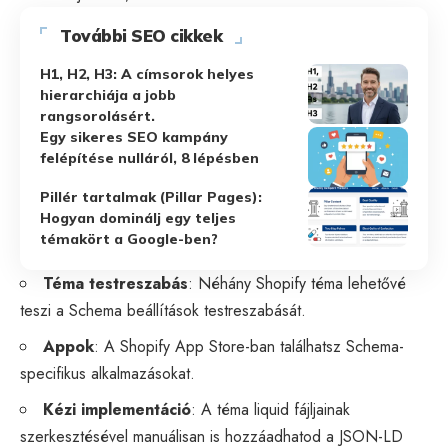
További SEO cikkek
H1, H2, H3: A címsorok helyes
hierarchiája a jobb
rangsorolásért.
Egy sikeres SEO kampány
felépítése nulláról, 8 lépésben
Pillér tartalmak (Pillar Pages):
Hogyan dominálj egy teljes
témakört a Google-ben?
Téma testreszabás
: Néhány Shopify téma lehetővé
teszi a Schema beállítások testreszabását.
Appok
: A Shopify App Store-ban találhatsz Schema-
specifikus alkalmazásokat.
Kézi implementáció
: A téma liquid fájljainak
szerkesztésével manuálisan is hozzáadhatod a JSON-LD