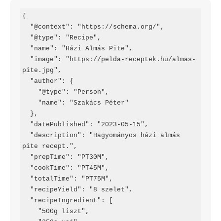
{

  "@context": "https://schema.org/",

  "@type": "Recipe",

  "name": "Házi Almás Pite",

  "image": "https://pelda-receptek.hu/almas-
pite.jpg",

  "author": {

    "@type": "Person",

    "name": "Szakács Péter"

  },

  "datePublished": "2023-05-15",

  "description": "Hagyományos házi almás 
pite recept.",

  "prepTime": "PT30M",

  "cookTime": "PT45M",

  "totalTime": "PT75M",

  "recipeYield": "8 szelet",

  "recipeIngredient": [

    "500g liszt",
