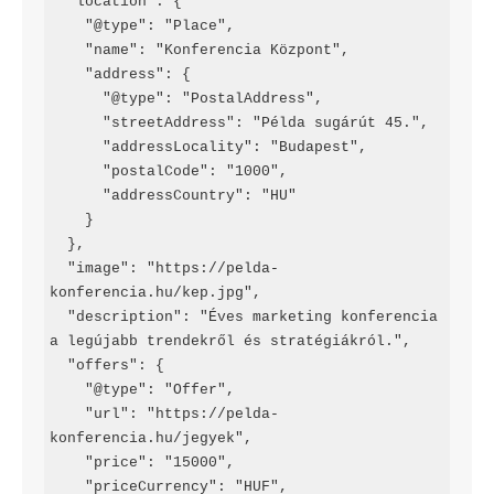
  "location": {

    "@type": "Place",

    "name": "Konferencia Központ",

    "address": {

      "@type": "PostalAddress",

      "streetAddress": "Példa sugárút 45.",

      "addressLocality": "Budapest",

      "postalCode": "1000",

      "addressCountry": "HU"

    }

  },

  "image": "https://pelda-
konferencia.hu/kep.jpg",

  "description": "Éves marketing konferencia 
a legújabb trendekről és stratégiákról.",

  "offers": {

    "@type": "Offer",

    "url": "https://pelda-
konferencia.hu/jegyek",

    "price": "15000",

    "priceCurrency": "HUF",
