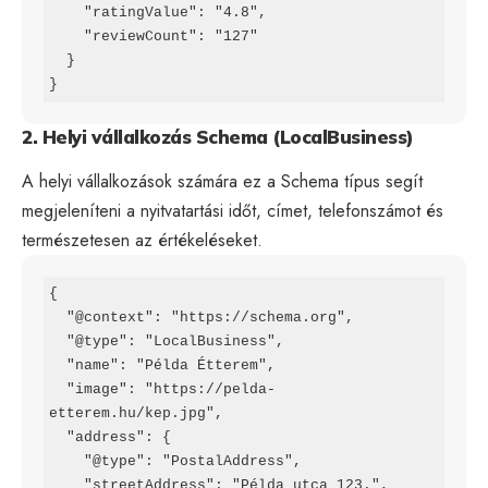
    "ratingValue": "4.8",

    "reviewCount": "127"

  }

}
2. Helyi vállalkozás Schema (LocalBusiness)
A helyi vállalkozások számára ez a Schema típus segít
megjeleníteni a nyitvatartási időt, címet, telefonszámot és
természetesen az értékeléseket.
{

  "@context": "https://schema.org",

  "@type": "LocalBusiness",

  "name": "Példa Étterem",

  "image": "https://pelda-
etterem.hu/kep.jpg",

  "address": {

    "@type": "PostalAddress",

    "streetAddress": "Példa utca 123.",
