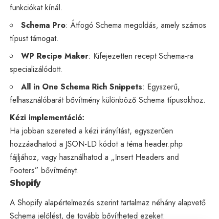
funkciókat kínál.
Schema Pro
: Átfogó Schema megoldás, amely számos
típust támogat.
WP Recipe Maker
: Kifejezetten recept Schema-ra
specializálódott.
All in One Schema Rich Snippets
: Egyszerű,
felhasználóbarát bővítmény különböző Schema típusokhoz.
Kézi implementáció:
Ha jobban szereted a kézi irányítást, egyszerűen
hozzáadhatod a JSON-LD kódot a téma header.php
fájljához, vagy használhatod a „Insert Headers and
Footers” bővítményt.
Shopify
A Shopify alapértelmezés szerint tartalmaz néhány alapvető
Schema jelölést, de tovább bővítheted ezeket: