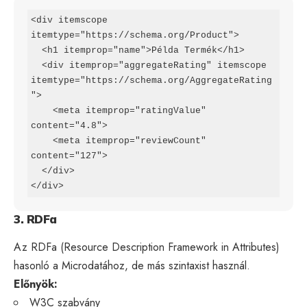
<div itemscope 
itemtype="https://schema.org/Product">

  <h1 itemprop="name">Példa Termék</h1>

  <div itemprop="aggregateRating" itemscope 
itemtype="https://schema.org/AggregateRating
">

    <meta itemprop="ratingValue" 
content="4.8">

    <meta itemprop="reviewCount" 
content="127">

  </div>

</div>
3. RDFa
Az RDFa (Resource Description Framework in Attributes)
hasonló a Microdatához, de más szintaxist használ.
Előnyök:
W3C szabvány