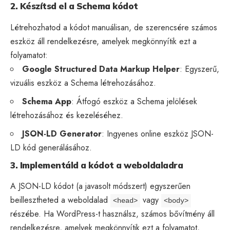
2. Készítsd el a Schema kódot
Létrehozhatod a kódot manuálisan, de szerencsére számos
eszköz áll rendelkezésre, amelyek megkönnyítik ezt a
folyamatot:
Google Structured Data Markup Helper
: Egyszerű,
vizuális eszköz a Schema létrehozásához.
Schema App
: Átfogó eszköz a Schema jelölések
létrehozásához és kezeléséhez.
JSON-LD Generator
: Ingyenes online eszköz JSON-
LD kód generálásához.
3. Implementáld a kódot a weboldaladra
A JSON-LD kódot (a javasolt módszert) egyszerűen
beillesztheted a weboldalad
vagy
<head>
<body>
részébe. Ha WordPress-t használsz, számos bővítmény áll
rendelkezésre, amelyek megkönnyítik ezt a folyamatot,