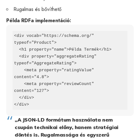
Rugalmas és bővíthető
Példa RDFa implementáció:
<div vocab="https://schema.org/" 
typeof="Product">

  <h1 property="name">Példa Termék</h1>

  <div property="aggregateRating" 
typeof="AggregateRating">

    <meta property="ratingValue" 
content="4.8">

    <meta property="reviewCount" 
content="127">

  </div>

</div>
„A JSON-LD formátum használata nem
csupán technikai előny, hanem stratégiai
döntés is. Rugalmassága és egyszerű