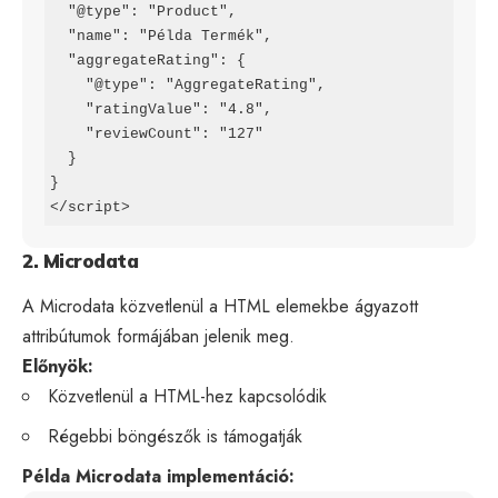
  "@type": "Product",

  "name": "Példa Termék",

  "aggregateRating": {

    "@type": "AggregateRating",

    "ratingValue": "4.8",

    "reviewCount": "127"

  }

}

</script>
2. Microdata
A Microdata közvetlenül a HTML elemekbe ágyazott
attribútumok formájában jelenik meg.
Előnyök:
Közvetlenül a HTML-hez kapcsolódik
Régebbi böngészők is támogatják
Példa Microdata implementáció: