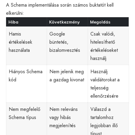
A Schema implementálása során számos buktatót kell
elkerülni:
Hiba
Következmény
Megoldás
Hamis
Google
Csak valódi,
értékelések
büntetés,
hitelesíthető
használata
bizalomvesztés
értékeléseket
használj
Hiányos Schema
Nem jelenik meg
Használj
kód
a gazdag kivonat
validátorokat a
teljesség
ellenőrzésére
Nem megfelelő
Nem releváns
Válaszd a
Schema típus
vagy hibás
tartalomhoz
megjelenítés
legjobban illő
típust