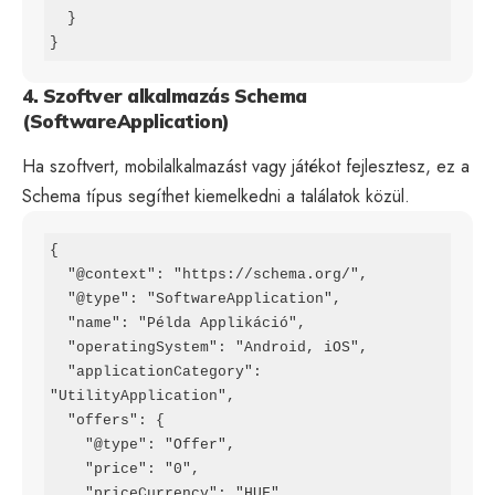
  }

}
4. Szoftver alkalmazás Schema
(SoftwareApplication)
Ha szoftvert, mobilalkalmazást vagy játékot fejlesztesz, ez a
Schema típus segíthet kiemelkedni a találatok közül.
{

  "@context": "https://schema.org/",

  "@type": "SoftwareApplication",

  "name": "Példa Applikáció",

  "operatingSystem": "Android, iOS",

  "applicationCategory": 
"UtilityApplication",

  "offers": {

    "@type": "Offer",

    "price": "0",

    "priceCurrency": "HUF"
