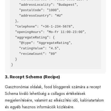
    "addressLocality": "Budapest",

    "postalCode": "1000",

    "addressCountry": "HU"

  },

  "telephone": "+36-1-234-5678",

  "openingHours": "Mo-Fr 11:00-23:00",

  "aggregateRating": {

    "@type": "AggregateRating",

    "ratingValue": "4.5",

    "reviewCount": "89"

  }

}
3. Recept Schema (Recipe)
Gasztronómiai oldalak, food bloggerek számára a recept
Schema kiváló lehetőség a csillagos értékelések
megjelenítésére, valamint az elkészítési idő, kalóriatartalom
és egyéb hasznos információk közlésére.